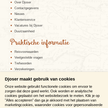
Over Djoser
Contactgegevens
Nieuws
Klantenservice
Vacatures bij Djoser
Duurzaamheid
Praktische informatie
Reisvoorwaarden
Veelgestelde vragen
Trefwoorden
Verzekeringen
Sitemap
Djoser maakt gebruik van cookies
Disclaimer
Onze website gebruikt functionele cookies om ervoor te
Cookiebeleid
zorgen dat deze goed werkt. Ook worden er analytische
Privacy verklaring
cookies geplaatst om het websitebezoek te meten. Klik je op
Reis en boek met Djoser zekerheid
"Alles accepteren" dan ga je akkoord met het plaatsen van
marketingcookies, waaronder cookies voor gepersonaliseerde