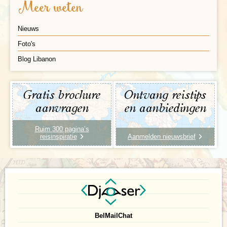
Meer weten
Nieuws
Foto's
Blog Libanon
Gratis brochure
Ontvang reistips
aanvragen
en aanbiedingen
Ruim 300 pagina’s
reisinspiratie
Aanmelden nieuwsbrief
Bel
Mail
Chat