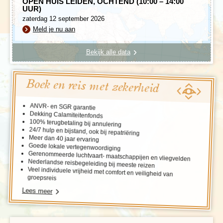
OPEN HUIS LEIDEN, OCHTEND (10:00 – 14:00
UUR)
zaterdag 12 september 2026
Meld je nu aan
Bekijk alle data
Boek en reis met zekerheid
ANVR- en SGR garantie
Dekking Calamiteitenfonds
100% terugbetaling bij annulering
24/7 hulp en bijstand, ook bij repatriëring
Meer dan 40 jaar ervaring
Goede lokale vertegenwoordiging
Gerenommeerde luchtvaart- maatschappijen en vliegvelden
Nederlandse reisbegeleiding bij meeste reizen
Veel individuele vrijheid met comfort en veiligheid van
groepsreis
Lees meer