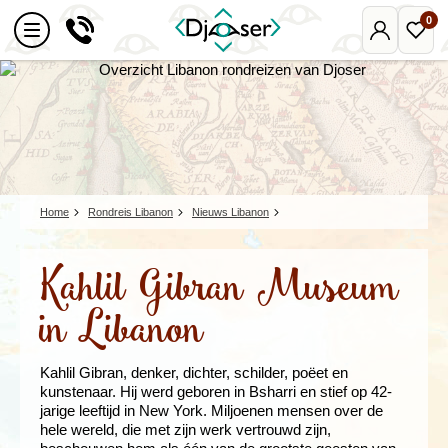
0
Mijn
Favo
Djoser
reize
Home
Rondreis Libanon
Nieuws Libanon
Kahlil Gibran Museum
in Libanon
Kahlil Gibran, denker, dichter, schilder, poëet en
kunstenaar. Hij werd geboren in Bsharri en stief op 42-
jarige leeftijd in New York. Miljoenen mensen over de
hele wereld, die met zijn werk vertrouwd zijn,