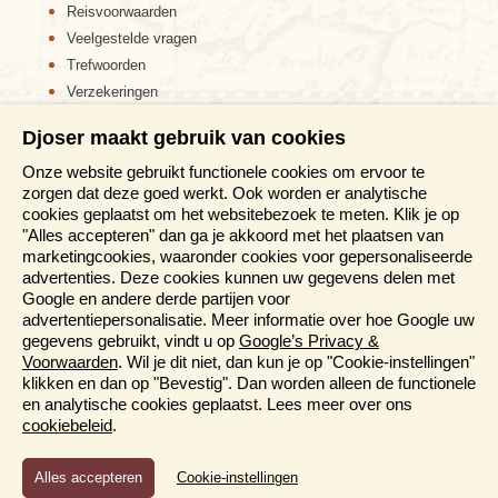
Reisvoorwaarden
Veelgestelde vragen
Trefwoorden
Verzekeringen
Sitemap
Djoser maakt gebruik van cookies
Disclaimer
Onze website gebruikt functionele cookies om ervoor te
Cookiebeleid
zorgen dat deze goed werkt. Ook worden er analytische
Privacy verklaring
cookies geplaatst om het websitebezoek te meten. Klik je op
Reis en boek met Djoser zekerheid
"Alles accepteren" dan ga je akkoord met het plaatsen van
marketingcookies, waaronder cookies voor gepersonaliseerde
Meer weten?
advertenties. Deze cookies kunnen uw gegevens delen met
Google en andere derde partijen voor
advertentiepersonalisatie. Meer informatie over hoe Google uw
Brochures aanvragen
gegevens gebruikt, vindt u op
Google’s Privacy &
Informatiedagen
Voorwaarden
. Wil je dit niet, dan kun je op "Cookie-instellingen"
Magazine
klikken en dan op "Bevestig". Dan worden alleen de functionele
Aanmelden nieuwsbrief
en analytische cookies geplaatst. Lees meer over ons
cookiebeleid
.
Functioneel en Analytisch
Cookie-instellingen
Cookies die er voor zorgen dat de website naar behoren