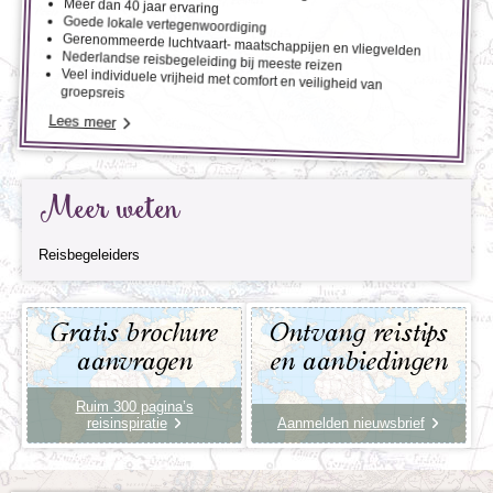
Meer dan 40 jaar ervaring
Goede lokale vertegenwoordiging
Gerenommeerde luchtvaart- maatschappijen en vliegvelden
Nederlandse reisbegeleiding bij meeste reizen
Veel individuele vrijheid met comfort en veiligheid van
groepsreis
Lees meer
Meer weten
Reisbegeleiders
Gratis brochure
Ontvang reistips
aanvragen
en aanbiedingen
Ruim 300 pagina’s
reisinspiratie
Aanmelden nieuwsbrief