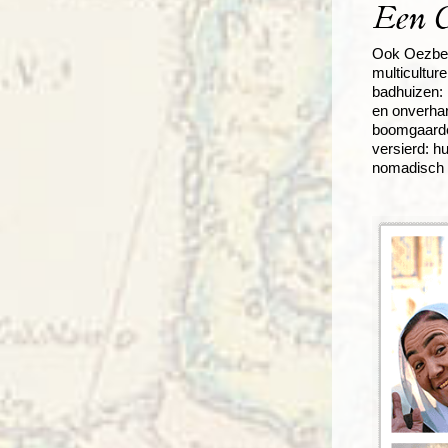
Een C
Ook Oezbek
multicultu
badhuizen: 
en onverhar
boomgaarde
versierd: h
nomadisch z