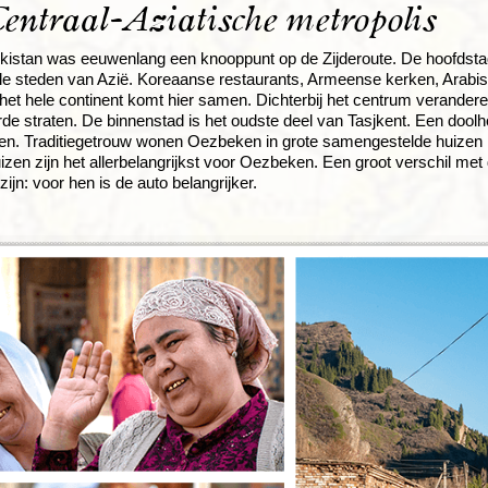
entraal-Aziatische metropolis
istan was eeuwenlang een knooppunt op de Zijderoute. De hoofdstad
rele steden van Azië. Koreaanse restaurants, Armeense kerken, Ara
het hele continent komt hier samen. Dichterbij het centrum verandere
de straten. De binnenstad is het oudste deel van Tasjkent. Een doolh
n. Traditiegetrouw wonen Oezbeken in grote samengestelde huizen
uizen zijn het allerbelangrijkst voor Oezbeken. Een groot verschil m
ijn: voor hen is de auto belangrijker.