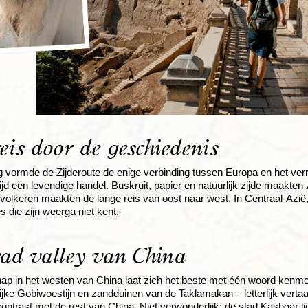
eis door de geschiedenis
vormde de Zijderoute de enige verbinding tussen Europa en het verr
jd een levendige handel. Buskruit, papier en natuurlijk zijde maakte
 volkeren maakten de lange reis van oost naar west. In Centraal-Azië,
die zijn weerga niet kent.
ad valley van China
ap in het westen van China laat zich het beste met één woord kenmer
ijke Gobiwoestijn en zandduinen van de Taklamakan – letterlijk vert
contrast met de rest van China. Niet verwonderlijk: de stad Kashgar lig