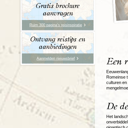
Gratis brochure
aanvragen
Ruim 300 pagina’s reisinspiratie
Ontvang reistips en
aanbiedingen
Aanmelden nieuwsbrief
Een r
Eeuwenlang 
Romeinse ti
culturen en
mengelmoes 
De de
Het landsch
onverbiddel
gigantisch 