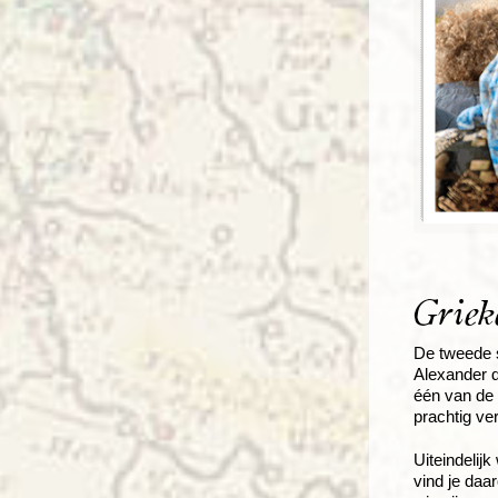
Griek
De tweede s
Alexander d
één van de 
prachtig ve
Uiteindelij
vind je daa