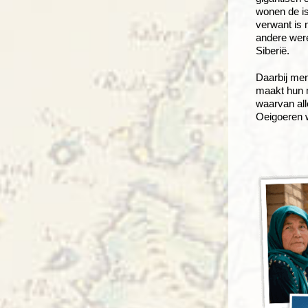
wonen de is
verwant is 
andere werel
Siberië.
Daarbij men
maakt hun 
waarvan all
Oeigoeren 