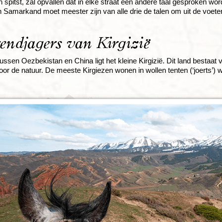
en spitst, zal opvallen dat in elke straat een andere taal gesproken w
 Samarkand moet meester zijn van alle drie de talen om uit de voete
endjagers van Kirgizië
tussen Oezbekistan en China ligt het kleine Kirgizië. Dit land bestaat
or de natuur. De meeste Kirgiezen wonen in wollen tenten (‘joerts’)