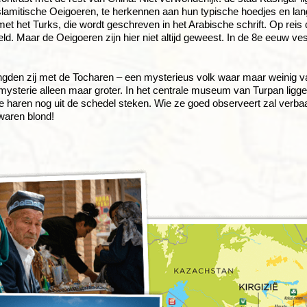
lamitische Oeigoeren, te herkennen aan hun typische hoedjes en lan
met het Turks, die wordt geschreven in het Arabische schrift. Op reis 
d. Maar de Oeigoeren zijn hier niet altijd geweest. In de 8e eeuw vest
gden zij met de Tocharen – een mysterieus volk waar maar weinig va
mysterie alleen maar groter. In het centrale museum van Turpan li
e haren nog uit de schedel steken. Wie ze goed observeert zal verb
waren blond!