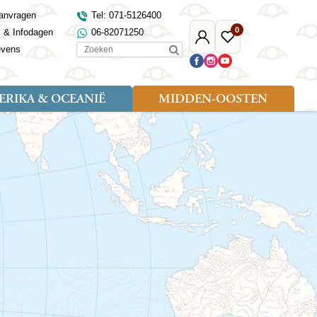
anvragen
Tel: 071-5126400
0
s & Infodagen
06-82071250
Mijn
Favoriete
Zoeken
evens
Djoser
reizen
RIKA & OCEANIË
MIDDEN-OOSTEN
Soort reizen
Landen
Landen
sh
gië
Rondreis (18)
Alaska
Maleisië
Noord-Macedonië
Egypte
kenland
Familiereis (9)
Australië
Mongolië
Noorwegen
Jordanië
and
Fietsreis (1)
Canada
Nepal
Polen
Marokko
and
Wandelreis (3)
Nieuw-Zeeland
Oezbekistan
Portugal
Oman
Cultuur (8)
Verenigde Staten
Singapore
Roemenië
Saoedi-Arabië
verdië
Sri Lanka
Sardinië
Tunesië
ovo
Taiwan
Schotland
Turkije
tië
Thailand
Servië
and
Tibet
Spanje
and
Turkmenistan
Turkije
an
uwen
Vietnam
Verenigd Koninkrijk
ira
Zijderoute
Wales