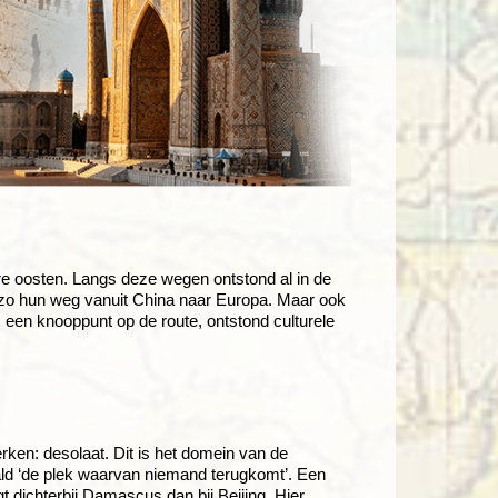
e oosten. Langs deze wegen ontstond al in de
n zo hun weg vanuit China naar Europa. Maar ook
 een knooppunt op de route, ontstond culturele
ken: desolaat. Dit is het domein van de
aald ‘de plek waarvan niemand terugkomt’. Een
t dichterbij Damascus dan bij Beijing. Hier