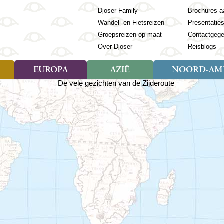
Djoser Family
Brochures a
Wandel- en Fietsreizen
Presentatie
Groepsreizen op maat
Contactgeg
Over Djoser
Reisblogs
EUROPA
AZIË
NOORD-AME
Soort reizen
Soort reizen
Landen
Soort reizen
Landen
ambique
Rondreis (28)
(Frans) Guyana
Rondreis (57)
Albanië
Rondreis (7)
Banglade
Geor
ibië
Familiereis (11)
Galapagos
Familiereis (22)
Andorra
Familiereis (2)
Bhutan
Grie
anda
Fietsreis (8)
Guatemala
Fietsreis (3)
Armenië
Natuur (5)
Cambodja
IJsl
Tomé en Principe
Wandelreis (23)
Honduras
Cultuur (28)
Azerbeidzjan
China
Ierl
ziland
Cultuur (12)
Mexico
Natuur (16)
Azoren
Filipijnen
Italië
zania
Natuur (3)
Nicaragua
Balkan
India
Kaap
o
Paaseiland
Baltische Staten
Indochina
Kos
bia
Paraguay
Bosnië en Herzegovina
Indonesië
Kroa
ibar
Peru
Bulgarije
Japan
Lapl
Nieuwe reizen
babwe
Suriname
Engeland
Jordanië
Letl
r
-Afrika
Rondreis China & Tibet, 42
Estland
Kazachst
Lito
dagen
Finland
Kirgizië
Made