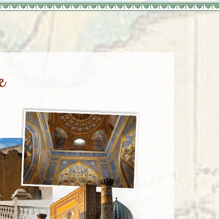
enegro
Zuid-Korea
e