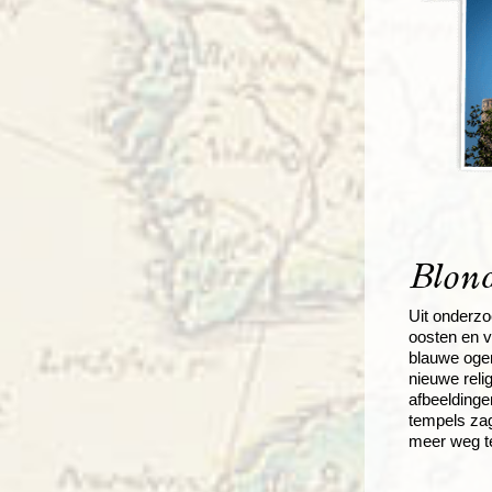
Blond
Uit onderzo
oosten en v
blauwe ogen
nieuwe rel
afbeeldinge
tempels zag
meer weg t