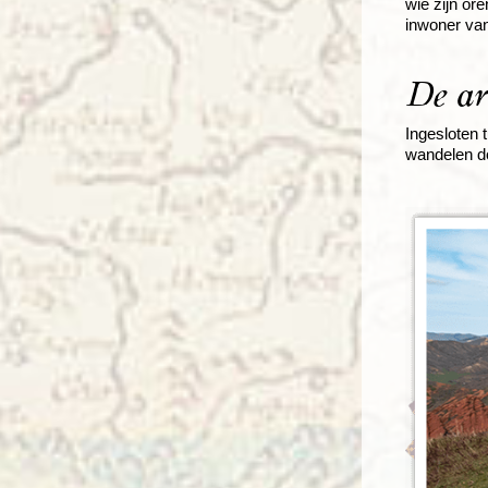
wie zijn or
inwoner van
De ar
Ingesloten 
wandelen do