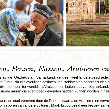
en, Perzen, Russen, Arabieren en
tad van Oezbekistan, Samarkand, kent een veel langere geschiedenis.
e Grote. Na zijn overlijden besloten veel soldaten en generaals zich 
rijkste steden ter wereld. In Afrosiab, een buitenstad van Samarkan
rsierde muren die even goed gevonden hadden kunnen worden in Itali
k werd de stad veroverd door de Perzen, daarna de Arabieren en vervo
rom sporen van andere culturen. Maak bijvoorbeeld een bezoek aan 