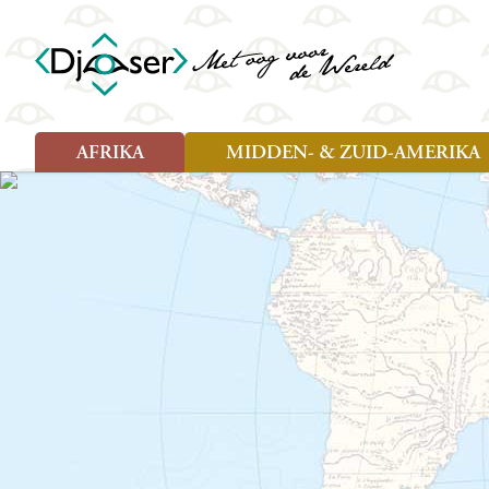
AFRIKA
MIDDEN- & ZUID-AMERIKA
Soort reizen
Soort reizen
Landen
Landen
Rondreis (26)
Rondreis (25)
Angola
Amazone
Moz
Familiereis (10)
Familiereis (11)
Benin
Argentinië
Nam
Fietsreis (2)
Fietsreis (1)
Botswana
Belize
Oeg
Wandelreis (1)
Cultuur (9)
Egypte
Bolivia
Sao 
Cultuur (3)
Natuur (13)
Ghana
Brazilië
Swa
Natuur (6)
Kaapverdië
Chili
Tan
Kenia
Colombia
Tog
Madagaskar
Costa Rica
Zam
Nieuwe reizen
Malawi
Cuba
Zanz
Voodoo in Benin en Togo, 16
Marokko
Ecuador
Zim
dagen
Mauritius
El Salvado
Zuid