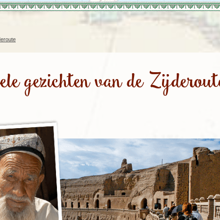
Rondreis Sulawesi &
Frankrijk
Laos
Mont
Molukken, 22 dagen
Malediven
deroute
ele gezichten van de Zijderout