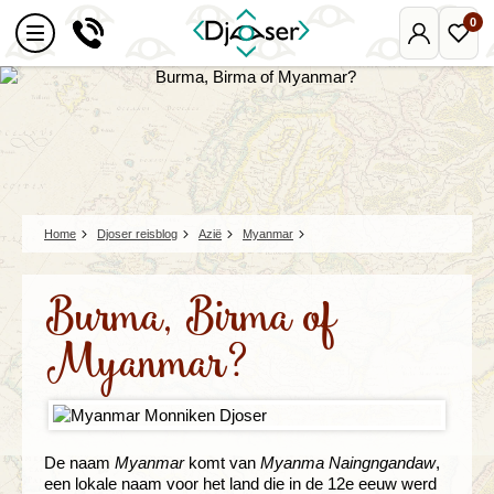
0
Mijn
Favo
Djoser
reize
Home
Djoser reisblog
Azië
Myanmar
Burma, Birma of
Myanmar?
De naam
Myanmar
komt van
Myanma Naingngandaw
,
een lokale naam voor het land die in de 12e eeuw werd