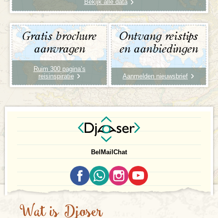
Bekijk alle data
Gratis brochure
Ontvang reistips
aanvragen
en aanbiedingen
Ruim 300 pagina’s
reisinspiratie
Aanmelden nieuwsbrief
Bel
Mail
Chat
Wat is Djoser