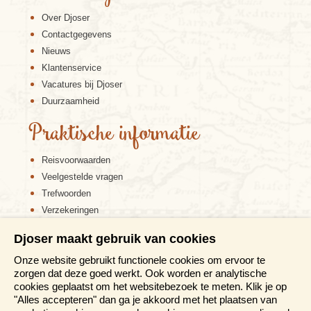
Over Djoser
Contactgegevens
Nieuws
Klantenservice
Vacatures bij Djoser
Duurzaamheid
Praktische informatie
Reisvoorwaarden
Veelgestelde vragen
Trefwoorden
Verzekeringen
Sitemap
Djoser maakt gebruik van cookies
Disclaimer
Onze website gebruikt functionele cookies om ervoor te
Cookiebeleid
zorgen dat deze goed werkt. Ook worden er analytische
Privacy verklaring
cookies geplaatst om het websitebezoek te meten. Klik je op
Reis en boek met Djoser zekerheid
"Alles accepteren" dan ga je akkoord met het plaatsen van