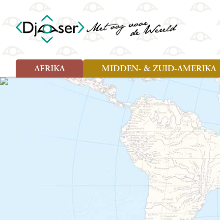
AFRIKA
MIDDEN- & ZUID-AMERIKA
Soort reizen
Soort reizen
Landen
Landen
Rondreis (26)
Rondreis (25)
Angola
Amazone
Moz
Familiereis (10)
Familiereis (11)
Benin
Argentinië
Nam
Fietsreis (2)
Fietsreis (1)
Botswana
Belize
Oeg
Wandelreis (1)
Cultuur (9)
Egypte
Bolivia
Sao 
Cultuur (3)
Natuur (13)
Ghana
Brazilië
Swa
Natuur (6)
Kaapverdië
Chili
Tan
Kenia
Colombia
Tog
Madagaskar
Costa Rica
Zam
Nieuwe reizen
Malawi
Cuba
Zanz
Voodoo in Benin en Togo, 16
Marokko
Ecuador
Zim
dagen
Mauritius
El Salvado
Zuid