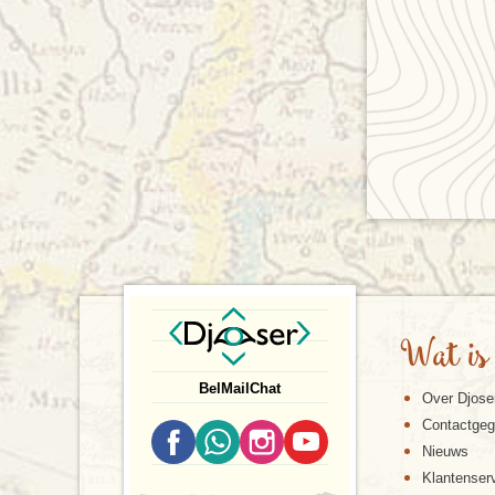
Wat is
Bel
Mail
Chat
Over Djose
Contactge
Nieuws
Klantenser