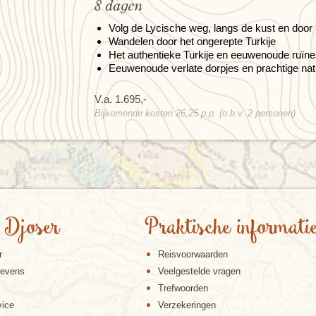
8 dagen
Volg de Lycische weg, langs de kust en door 
Wandelen door het ongerepte Turkije
Het authentieke Turkije en eeuwenoude ruïn
Eeuwenoude verlate dorpjes en prachtige nat
V.a. 1.695,-
Bijkomende kosten 26,25 p.p. (o.b.v. 2 personen)
 Djoser
Praktische informati
r
Reisvoorwaarden
gevens
Veelgestelde vragen
Trefwoorden
vice
Verzekeringen