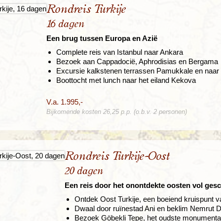
Rondreis Turkije
16 dagen
Een brug tussen Europa en Azië
Complete reis van Istanbul naar Ankara
Bezoek aan Cappadocië, Aphrodisias en Bergama
Excursie kalkstenen terrassen Pamukkale en naar
Boottocht met lunch naar het eiland Kekova
V.a. 1.995,-
Bijkomende kosten 26,25 p.p. (o.b.v. 2 personen)
Rondreis Turkije-Oost
20 dagen
Een reis door het onontdekte oosten vol ges
Ontdek Oost Turkije, een boeiend kruispunt v
Dwaal door ruïnestad Ani en beklim Nemrut D
Bezoek Göbekli Tepe, het oudste monumenta