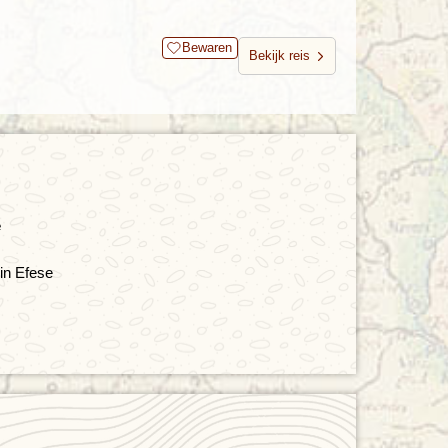
Bewaren
Bekijk reis
e
 in Efese