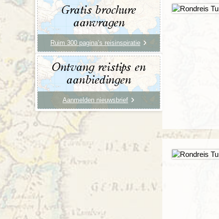
Gratis brochure
aanvragen
Ruim 300 pagina’s reisinspiratie
Ontvang reistips en
aanbiedingen
Aanmelden nieuwsbrief