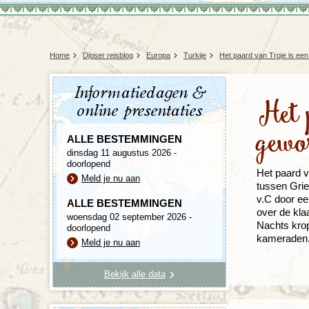
Home
Djoser reisblog
Europa
Turkije
Het paard van Troje is ee
Informatiedagen &
Het 
online presentaties
gewo
ALLE BESTEMMINGEN
dinsdag 11 augustus 2026 -
doorlopend
Het paard v
Meld je nu aan
tussen Grie
v.C door ee
ALLE BESTEMMINGEN
over de kla
woensdag 02 september 2026 -
Nachts krop
doorlopend
kameraden.
Meld je nu aan
Bekijk alle data