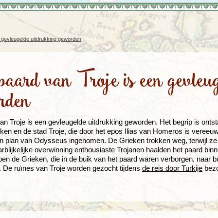
Rondreis Sulawesi &
Frankrijk
Laos
Mont
Molukken, 22 dagen
Malediven
n gevleugelde uitdrukking geworden
paard van Troje is een gevleug
rden
an Troje is een gevleugelde uitdrukking geworden. Het begrip is ontst
ken en de stad Troje, die door het epos Ilias van Homeros is vereeuwi
n plan van Odysseus ingenomen. De Grieken trokken weg, terwijl ze 
arblijkelijke overwinning enthousiaste Trojanen haalden het paard binn
en de Grieken, die in de buik van het paard waren verborgen, naar 
 De ruïnes van Troje worden gezocht tijdens
de reis door Turkije
bezo