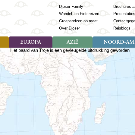
Djoser Family
Brochures a
Wandel- en Fietsreizen
Presentatie
Groepsreizen op maat
Contactgeg
Over Djoser
Reisblogs
EUROPA
AZIË
NOORD-AME
Soort reizen
Soort reizen
Landen
Soort reizen
Landen
ambique
Rondreis (28)
(Frans) Guyana
Rondreis (57)
Albanië
Rondreis (7)
Banglade
Geor
ibië
Familiereis (11)
Galapagos
Familiereis (22)
Andorra
Familiereis (2)
Bhutan
Grie
anda
Fietsreis (8)
Guatemala
Fietsreis (3)
Armenië
Natuur (5)
Cambodja
IJsl
Tomé en Principe
Wandelreis (23)
Honduras
Cultuur (28)
Azerbeidzjan
China
Ierl
ziland
Cultuur (12)
Mexico
Natuur (16)
Azoren
Filipijnen
Italië
zania
Natuur (3)
Nicaragua
Balkan
India
Kaap
o
Paaseiland
Baltische Staten
Indochina
Kos
bia
Paraguay
Bosnië en Herzegovina
Indonesië
Kroa
ibar
Peru
Bulgarije
Japan
Lapl
Nieuwe reizen
babwe
Suriname
Engeland
Jordanië
Letl
r
-Afrika
Rondreis China & Tibet, 42
Estland
Kazachst
Lito
dagen
Finland
Kirgizië
Made