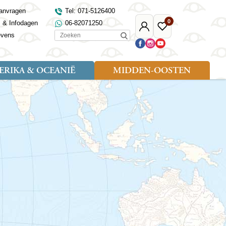
anvragen
Tel: 071-5126400
0
s & Infodagen
06-82071250
Mijn
Favoriete
Zoeken
evens
Djoser
reizen
RIKA & OCEANIË
MIDDEN-OOSTEN
Soort reizen
Landen
Landen
sh
gië
Rondreis (18)
Alaska
Maleisië
Noord-Macedonië
Egypte
kenland
Familiereis (9)
Australië
Mongolië
Noorwegen
Jordanië
and
Fietsreis (1)
Canada
Nepal
Polen
Marokko
and
Wandelreis (3)
Nieuw-Zeeland
Oezbekistan
Portugal
Oman
Cultuur (8)
Verenigde Staten
Singapore
Roemenië
Saoedi-Arabië
verdië
Sri Lanka
Sardinië
Tunesië
ovo
Taiwan
Schotland
Turkije
tië
Thailand
Servië
and
Tibet
Spanje
and
Turkmenistan
Turkije
an
uwen
Vietnam
Verenigd Koninkrijk
ira
Zijderoute
Wales