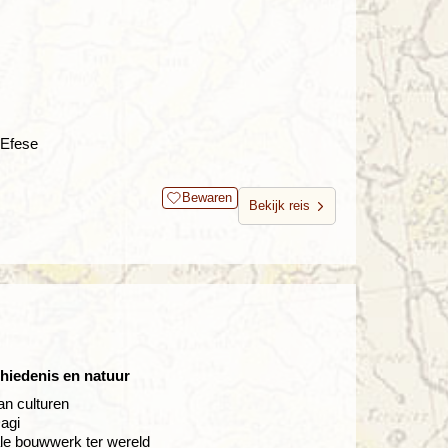
 Efese
Bewaren
Bekijk reis
chiedenis en natuur
an culturen
agi
le bouwwerk ter wereld