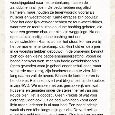
woestijngebied naar het tentenkamp tussen de
zandduinen zal rijden. De bedu hebben nog altijd
kamelen, maar houden ze tegenwoordig vooral als
huisdier en wedstrijddier. Kamelenraces zijn populair.
Voor het dagelijks vervoer hebben ze four-wheel-drives,
waarmee ze toeren uithalen, dune bashing geheten, die
voor een gewone chau eur niet zijn weggelegd. Na een
spectaculair partijtje dune bashing met een
onverschrokken Rashid achter het stuur, komen we bij
het permanente tentenkamp, dat Reinhold en de zijnen
in de woestijn hebben gebouwd. In de omgeving bevindt
zich ook een kleine bedoeïenennederzetting. Vooral de
bedoeïenenvrouwen, met hun fraaie gezichtsboerka’s
(geen gewaden waar je geheel onder schuil gaat, maar
versierde maskers), zijn fascinerend om te zien. Niet
lang daarna valt de avond. Binnen de kortste keren is
het donker. Reinhold tovert wat blikjes bier uit de koelbox
in zijn 4WD. We maken het ons gemakkelijk met wat
kussens en genieten onder de sterrenhemel van ons
koude bier. Het is doodstil. Geen krekels of wat voor
dierengeluiden ook. Uit de beduwoningen komt geen
licht meer. Iedereen is al naar bed. Een zacht briesje
waait als een föhn langs mijn gezicht. De verkoeling
moet hier echt van het bier komen. Dus trekken we nog