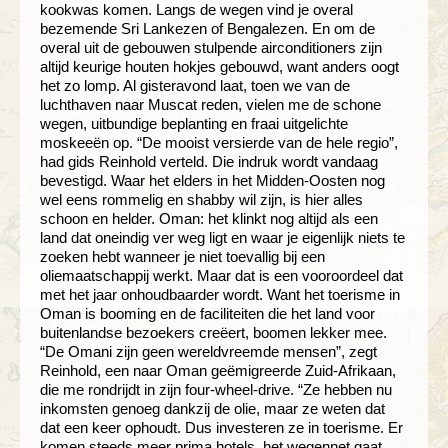
kookwas komen. Langs de wegen vind je overal
bezemende Sri Lankezen of Bengalezen. En om de
overal uit de gebouwen stulpende airconditioners zijn
altijd keurige houten hokjes gebouwd, want anders oogt
het zo lomp. Al gisteravond laat, toen we van de
luchthaven naar Muscat reden, vielen me de schone
wegen, uitbundige beplanting en fraai uitgelichte
moskeeën op. “De mooist versierde van de hele regio”,
had gids Reinhold verteld. Die indruk wordt vandaag
bevestigd. Waar het elders in het Midden-Oosten nog
wel eens rommelig en shabby wil zijn, is hier alles
schoon en helder. Oman: het klinkt nog altijd als een
land dat oneindig ver weg ligt en waar je eigenlijk niets te
zoeken hebt wanneer je niet toevallig bij een
oliemaatschappij werkt. Maar dat is een vooroordeel dat
met het jaar onhoudbaarder wordt. Want het toerisme in
Oman is booming en de faciliteiten die het land voor
buitenlandse bezoekers creëert, boomen lekker mee.
“De Omani zijn geen wereldvreemde mensen”, zegt
Reinhold, een naar Oman geëmigreerde Zuid-Afrikaan,
die me rondrijdt in zijn four-wheel-drive. “Ze hebben nu
inkomsten genoeg dankzij de olie, maar ze weten dat
dat een keer ophoudt. Dus investeren ze in toerisme. Er
komen steeds meer prima hotels, het wegennet gaat