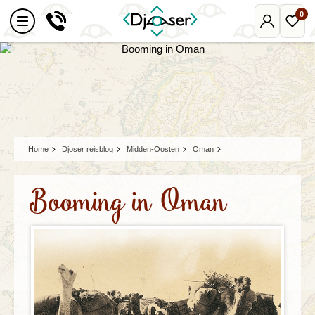
0
Mijn
Favo
Djoser
reize
Home
Djoser reisblog
Midden-Oosten
Oman
Booming in Oman