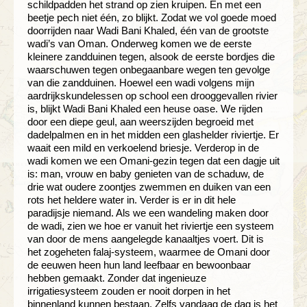
schildpadden het strand op zien kruipen. En met een
beetje pech niet één, zo blijkt. Zodat we vol goede moed
doorrijden naar Wadi Bani Khaled, één van de grootste
wadi’s van Oman. Onderweg komen we de eerste
kleinere zandduinen tegen, alsook de eerste bordjes die
waarschuwen tegen onbegaanbare wegen ten gevolge
van die zandduinen. Hoewel een wadi volgens mijn
aardrijkskundelessen op school een drooggevallen rivier
is, blijkt Wadi Bani Khaled een heuse oase. We rijden
door een diepe geul, aan weerszijden begroeid met
dadelpalmen en in het midden een glashelder riviertje. Er
waait een mild en verkoelend briesje. Verderop in de
wadi komen we een Omani-gezin tegen dat een dagje uit
is: man, vrouw en baby genieten van de schaduw, de
drie wat oudere zoontjes zwemmen en duiken van een
rots het heldere water in. Verder is er in dit hele
paradijsje niemand. Als we een wandeling maken door
de wadi, zien we hoe er vanuit het riviertje een systeem
van door de mens aangelegde kanaaltjes voert. Dit is
het zogeheten falaj-systeem, waarmee de Omani door
de eeuwen heen hun land leefbaar en bewoonbaar
hebben gemaakt. Zonder dat ingenieuze
irrigatiesysteem zouden er nooit dorpen in het
binnenland kunnen bestaan. Zelfs vandaag de dag is het