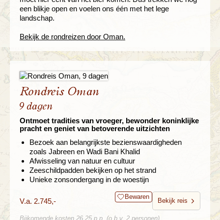
een blikje open en voelen ons één met het lege
landschap.
Bekijk de rondreizen door Oman.
Rondreis Oman
9 dagen
Ontmoet tradities van vroeger, bewonder koninklijke
pracht en geniet van betoverende uitzichten
Bezoek aan belangrijkste bezienswaardigheden
zoals Jabreen en Wadi Bani Khalid
Afwisseling van natuur en cultuur
Zeeschildpadden bekijken op het strand
Unieke zonsondergang in de woestijn
Bewaren
V.a. 2.745,-
Bekijk reis
Bijkomende kosten 26,25 p.p. (o.b.v. 2 personen)