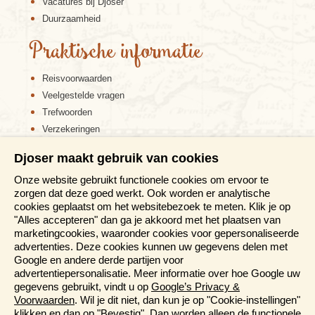
Vacatures bij Djoser
Duurzaamheid
Praktische informatie
Reisvoorwaarden
Veelgestelde vragen
Trefwoorden
Verzekeringen
Sitemap
Djoser maakt gebruik van cookies
Disclaimer
Onze website gebruikt functionele cookies om ervoor te
Cookiebeleid
zorgen dat deze goed werkt. Ook worden er analytische
Privacy verklaring
cookies geplaatst om het websitebezoek te meten. Klik je op
Reis en boek met Djoser zekerheid
"Alles accepteren" dan ga je akkoord met het plaatsen van
marketingcookies, waaronder cookies voor gepersonaliseerde
Meer weten?
advertenties. Deze cookies kunnen uw gegevens delen met
Google en andere derde partijen voor
advertentiepersonalisatie. Meer informatie over hoe Google uw
Brochure aanvragen
gegevens gebruikt, vindt u op
Google’s Privacy &
Presentaties en Informatiedagen
Voorwaarden
. Wil je dit niet, dan kun je op "Cookie-instellingen"
Magazine
klikken en dan op "Bevestig". Dan worden alleen de functionele