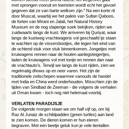
met sprongen vooruit en toeristen wordt echt het gevoel
gegeven dat ze van harte welkom zijn.” Na een korte rit
door Muscat, waarbij we het paleis van Sultan Qaboos,
de forten van Mirani en Jalali, het Natural History
Museum en de nog slaperige soek bekijken, rijden we
zuidwaarts langs de kust. We arriveren bij Quriyat, waar
langs de kustweg vrachtwagens vol geschaafd ijs staan
te wachten op de vissersbootjes, die tegen het eind van
de ochtend stuk voor stuk binnenkomen. Jongetjes met
kruiwagens rennen naar de houten aanlegsteigertjes,
laden de kruiwagens vol met tonijn en rennen dan naar
de vrachtauto’s. Terwijl we langs de kust rijden, zien we
regelmatig dhows op en neer varen. Het zijn de
traditionele zeilschepen waarmee vanouds de handel
met India en China werd onderhouden. Misschien zijn de
tijden van Sindbad de Zeeman - die volgens de verhalen
uit Oman kwam - toch nog niet helemaal voorbij.
VERLATEN PARADIJSJE
De volgende morgen staan we om half vijf op, om bij
Raz Al Junaiz de schildpadden (green turtles) aan land
te zien komen. De dieren komen er hun eieren
begraven. Met een beetje geluk kun je vele tientallen