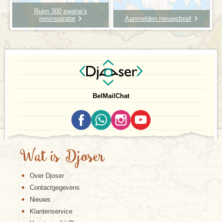
Ruim 300 pagina’s
reisinspiratie
Aanmelden nieuwsbrief
Bel
Mail
Chat
Wat is Djoser
Over Djoser
Contactgegevens
Nieuws
Klantenservice