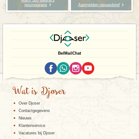
Ruim 300 pagina’s
reisinspiratie
Aanmelden nieuwsbrief
Bel
Mail
Chat
Wat is Djoser
Over Djoser
Contactgegevens
Nieuws
Klantenservice
Vacatures bij Djoser