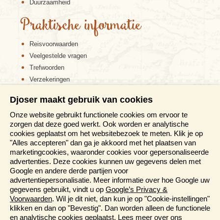
Duurzaamheid
Praktische informatie
Reisvoorwaarden
Veelgestelde vragen
Trefwoorden
Verzekeringen
Sitemap
Djoser maakt gebruik van cookies
Disclaimer
Onze website gebruikt functionele cookies om ervoor te
Cookiebeleid
zorgen dat deze goed werkt. Ook worden er analytische
Privacy verklaring
cookies geplaatst om het websitebezoek te meten. Klik je op
Reis en boek met Djoser zekerheid
"Alles accepteren" dan ga je akkoord met het plaatsen van
marketingcookies, waaronder cookies voor gepersonaliseerde
Meer weten?
advertenties. Deze cookies kunnen uw gegevens delen met
Google en andere derde partijen voor
advertentiepersonalisatie. Meer informatie over hoe Google uw
Brochure aanvragen
gegevens gebruikt, vindt u op
Google’s Privacy &
Presentaties en Informatiedagen
Voorwaarden
. Wil je dit niet, dan kun je op "Cookie-instellingen"
Magazine
klikken en dan op "Bevestig". Dan worden alleen de functionele
Aanmelden nieuwsbrief
en analytische cookies geplaatst. Lees meer over ons