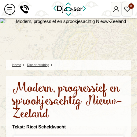
0
Mijn
Favo
Djoser
reize
Home
Djoser reisblog
Modern, progressief en
sprookjesachtig Nieuw-
Zeeland
Tekst: Ricci Scheldwacht