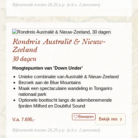
Bijkomende kosten 26,25 p.p. (o.b.v. 2 personen)
Rondreis Australië & Nieuw-
Zeeland
30 dagen
Hoogtepunten van 'Down Under'
Unieke combinatie van Australië & Nieuw-Zeeland
Bezoek aan de Blue Mountains
Maak een spectaculaire wandeling in Tongariro
nationaal park
Optionele boottocht langs de adembenemende
fjorden Milford en Doubtful Sound
Bewaren
V.a. 7.695,-
Bekijk reis
Bijkomende kosten 26,25 p.p. (o.b.v. 2 personen)