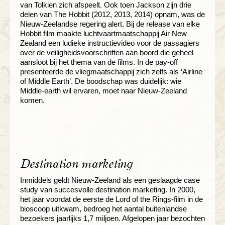
van Tolkien zich afspeelt. Ook toen Jackson zijn drie
delen van The Hobbit (2012, 2013, 2014) opnam, was de
Nieuw-Zeelandse regering alert. Bij de release van elke
Hobbit film maakte luchtvaartmaatschappij Air New
Zealand een ludieke instructievideo voor de passagiers
over de veiligheidsvoorschriften aan boord die geheel
aansloot bij het thema van de films. In de pay-off
presenteerde de vliegmaatschappij zich zelfs als ‘Airline
of Middle Earth’. De boodschap was duidelijk: wie
Middle-earth wil ervaren, moet naar Nieuw-Zeeland
komen.
Destination marketing
Inmiddels geldt Nieuw-Zeeland als een geslaagde case
study van succesvolle destination marketing. In 2000,
het jaar voordat de eerste de Lord of the Rings-film in de
bioscoop uitkwam, bedroeg het aantal buitenlandse
bezoekers jaarlijks 1,7 miljoen. Afgelopen jaar bezochten