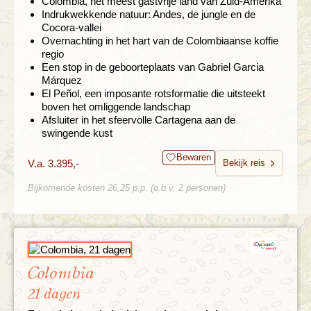
Colombia, het meest gastvrije land van Zuid-Amerika
Indrukwekkende natuur: Andes, de jungle en de
Cocora-vallei
Overnachting in het hart van de Colombiaanse koffie
regio
Een stop in de geboorteplaats van Gabriel Garcia
Márquez
El Peñol, een imposante rotsformatie die uitsteekt
boven het omliggende landschap
Afsluiter in het sfeervolle Cartagena aan de
swingende kust
Bewaren
V.a. 3.395,-
Bekijk reis
Bijkomende kosten 26,25 p.p. (o.b.v. 2 personen)
Colombia
21 dagen