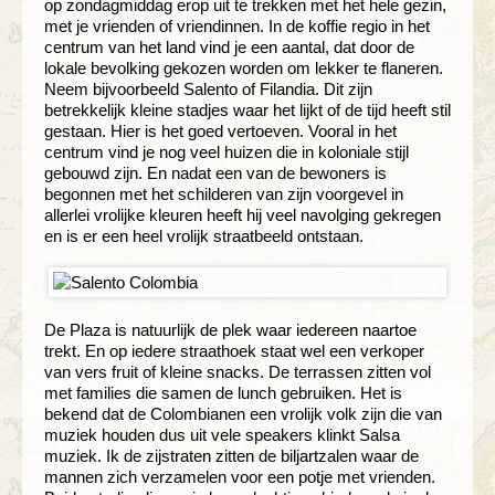
op zondagmiddag erop uit te trekken met het hele gezin,
met je vrienden of vriendinnen. In de koffie regio in het
centrum van het land vind je een aantal, dat door de
lokale bevolking gekozen worden om lekker te flaneren.
Neem bijvoorbeeld Salento of Filandia. Dit zijn
betrekkelijk kleine stadjes waar het lijkt of de tijd heeft stil
gestaan. Hier is het goed vertoeven. Vooral in het
centrum vind je nog veel huizen die in koloniale stijl
gebouwd zijn. En nadat een van de bewoners is
begonnen met het schilderen van zijn voorgevel in
allerlei vrolijke kleuren heeft hij veel navolging gekregen
en is er een heel vrolijk straatbeeld ontstaan.
De Plaza is natuurlijk de plek waar iedereen naartoe
trekt. En op iedere straathoek staat wel een verkoper
van vers fruit of kleine snacks. De terrassen zitten vol
met families die samen de lunch gebruiken. Het is
bekend dat de Colombianen een vrolijk volk zijn die van
muziek houden dus uit vele speakers klinkt Salsa
muziek. Ik de zijstraten zitten de biljartzalen waar de
mannen zich verzamelen voor een potje met vrienden.