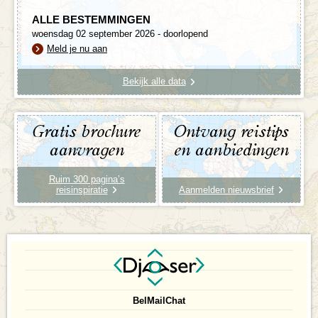
ALLE BESTEMMINGEN
woensdag 02 september 2026 - doorlopend
Meld je nu aan
Bekijk alle data
Gratis brochure
Ontvang reistips
aanvragen
en aanbiedingen
Ruim 300 pagina’s
reisinspiratie
Aanmelden nieuwsbrief
Bel
Mail
Chat