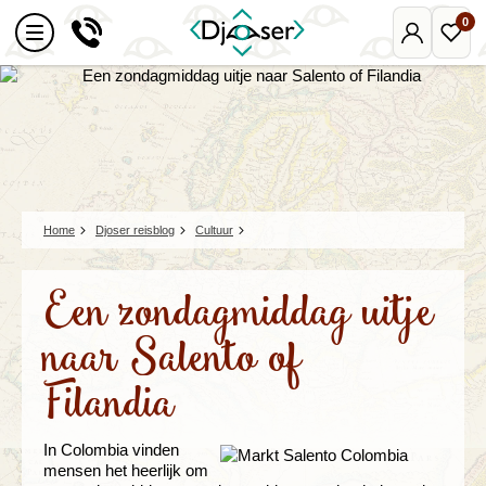
0
Mijn
Favo
Djoser
reize
Home
Djoser reisblog
Cultuur
Een zondagmiddag uitje
naar Salento of
Filandia
In Colombia vinden
mensen het heerlijk om