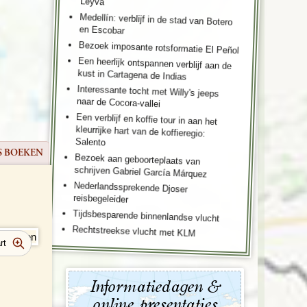
Leyva
Medellín: verblijf in de stad van Botero
en Escobar
Bezoek imposante rotsformatie El Peñol
Een heerlijk ontspannen verblijf aan de
kust in Cartagena de Indias
Interessante tocht met Willy's jeeps
naar de Cocora-vallei
Een verblijf en koffie tour in aan het
kleurrijke hart van de koffieregio:
Salento
S BOEKEN
Bezoek aan geboorteplaats van
schrijven Gabriel García Márquez
Nederlandssprekende Djoser
reisbegeleider
Tijdsbesparende binnenlandse vlucht
Rechtstreekse vlucht met KLM
Informatiedagen &
online presentaties