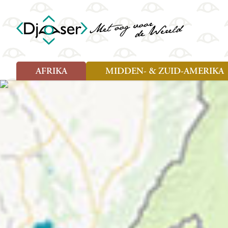
AFRIKA
MIDDEN- & ZUID-AMERIKA
Soort reizen
Soort reizen
Landen
Landen
Rondreis (26)
Rondreis (25)
Angola
Amazone
Moz
Familiereis (10)
Familiereis (11)
Benin
Argentinië
Nam
Fietsreis (2)
Fietsreis (1)
Botswana
Belize
Oeg
Wandelreis (1)
Cultuur (9)
Egypte
Bolivia
Sao 
Cultuur (3)
Natuur (13)
Ghana
Brazilië
Swa
Natuur (6)
Kaapverdië
Chili
Tan
Kenia
Colombia
Tog
Madagaskar
Costa Rica
Zam
Nieuwe reizen
Malawi
Cuba
Zanz
Voodoo in Benin en Togo, 16
Marokko
Ecuador
Zim
dagen
Mauritius
El Salvado
Zuid