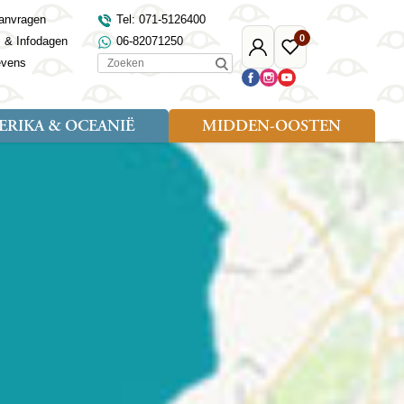
anvragen
Tel: 071-5126400
0
s & Infodagen
06-82071250
Mijn
Favoriete
Zoeken
evens
Djoser
reizen
RIKA & OCEANIË
MIDDEN-OOSTEN
Soort reizen
Landen
Landen
sh
gië
Rondreis (18)
Alaska
Maleisië
Noord-Macedonië
Egypte
kenland
Familiereis (9)
Australië
Mongolië
Noorwegen
Jordanië
and
Fietsreis (1)
Canada
Nepal
Polen
Marokko
and
Wandelreis (3)
Nieuw-Zeeland
Oezbekistan
Portugal
Oman
Cultuur (8)
Verenigde Staten
Singapore
Roemenië
Saoedi-Arabië
verdië
Sri Lanka
Sardinië
Tunesië
ovo
Taiwan
Schotland
Turkije
tië
Thailand
Servië
and
Tibet
Spanje
and
Turkmenistan
Turkije
an
uwen
Vietnam
Verenigd Koninkrijk
ira
Zijderoute
Wales