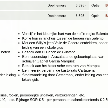
 of ook wel de Colombiaanse koffiedriehoek genaamd.
Deelnemers
3.395,-
Optie
B
Deelnemers
3.595,-
Optie
B
Café
Verblijf in het kleurrijke hart van de koffie-regio: Salent
Koffie tour in landhuis tussen de bergen van Salento
e gebieden van Colombia gelegen nabij de besneeuwde bergtoppen van
Met een Willy's jeep Valle de Cocora ontdekken, onder
r een zogenaamde Mar de Café, ofwel zee van koffie. We doen hier e
leiding van een lokale gids
over de planten, koffie
 hotels
Bezoek aan El Peñon de Guatapé
k sluiten we deze tour af met een heerlijk kopje koffie.
Een tussenstop in Aracataca, de geboorteplaats van
schrijver Gabriel García Márquez
maar een steenworp afstand naar de
Cocora-
Bezoek aan het historische centrum van Mompox.
ondere landschap van de vallei sieren.
Een heerlijk verblijf in de kustplaats Cartagena
e vallei, een leuke manier om het gebied te
er leiding
Stadswandeling door Getsemani, onder leiding van ee
 kiezen om te voet of te paard de prachtige
lokale gids
deze route kom je langs schitterende
rustige en groene omgeving vervolgen we
Colombia: Medellín.
sies, fooien, persoonlijke uitgaven, verzekeringen, etc.
 40,-, etc. Bijdrage SGR € 5,- per persoon en calamiteitenfonds € 2,5
llín