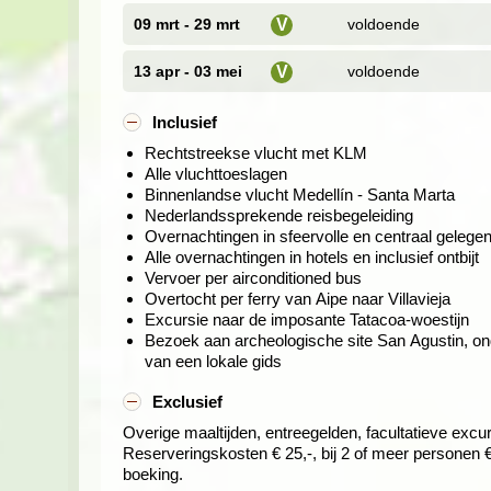
i
dag reizen we door naar de Triangulo del Café,
09 mrt - 29 mrt
voldoende
V
i
13 apr - 03 mei
voldoende
V
Reis door de zee van koffie, Mar de 
i
Dag 9. Salento, excursie naar Cocora-vallei
Inclusief
Dag 10. Salento - Medellín
Rechtstreekse vlucht met KLM
Alle vluchttoeslagen
De koffieregio in Salento is één van de mooist
Binnenlandse vlucht Medellín - Santa Marta
nationale park Los Nevados. We rijden hier doo
Nederlandssprekende reisbegeleiding
interessante koffietour, waarbij we uitleg krijgen 
Overnachtingen in sfeervolle en centraal gelegen
plukken en het hele proces van sorteren. Natuurlij
Alle overnachtingen in hotels en inclusief ontbijt
Vervoer per airconditioned bus
Vanuit het kleurrijke hart, Salento, is het nog 
Overtocht per ferry van Aipe naar Villavieja
vallei
, waar de 50-meter hoge waspalmen het bijz
Excursie naar de imposante Tatacoa-woestijn
We gaan hier in én achterop Willy's jeeps naar d
Bezoek aan archeologische site San Agustin, ond
leren kennen! In de Cocora-vallei kun je ook nog
van een lokale gids
vallei met waspalmbomen in te trekken. Tijdens 
uitkijkpunten. Na twee overnachtingen in deze 
Exclusief
onze weg naar de op twee na grootste stad van 
Overige maaltijden, entreegelden, facultatieve excur
Reserveringskosten € 25,-, bij 2 of meer personen €
Het artistieke en springlevende Mede
boeking.