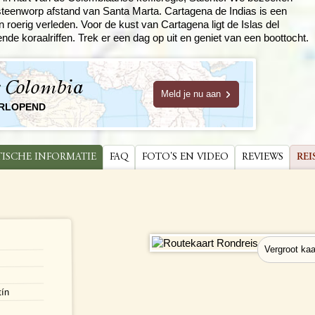
en steenworp afstand van Santa Marta. Cartagena de Indias is een
n roerig verleden.
Voor de kust van Cartagena ligt de Islas del
e koraalriffen. Trek er een dag op uit en geniet van een boottocht.
e Colombia
Meld je nu aan
ORLOPEND
TISCHE INFORMATIE
FAQ
FOTO'S EN VIDEO
REVIEWS
REI
tín