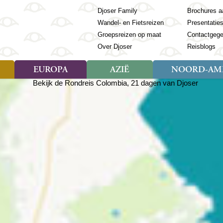
Djoser Family
Brochures a
Wandel- en Fietsreizen
Presentatie
Groepsreizen op maat
Contactgeg
Over Djoser
Reisblogs
EUROPA
AZIË
NOORD-AME
Soort reizen
Soort reizen
Landen
Soort reizen
Landen
ambique
Rondreis (28)
(Frans) Guyana
Rondreis (57)
Albanië
Rondreis (7)
Banglade
Geor
ibië
Familiereis (11)
Galapagos
Familiereis (22)
Andorra
Familiereis (2)
Bhutan
Grie
anda
Fietsreis (8)
Guatemala
Fietsreis (3)
Armenië
Natuur (5)
Cambodja
IJsl
Tomé en Principe
Wandelreis (23)
Honduras
Cultuur (28)
Azerbeidzjan
China
Ierl
ziland
Cultuur (12)
Mexico
Natuur (16)
Azoren
Filipijnen
Italië
zania
Natuur (3)
Nicaragua
Balkan
India
Kaap
o
Paaseiland
Baltische Staten
Indochina
Kos
bia
Paraguay
Bosnië en Herzegovina
Indonesië
Kroa
ibar
Peru
Bulgarije
Japan
Lapl
Nieuwe reizen
babwe
Suriname
Engeland
Jordanië
Letl
r
-Afrika
Rondreis China & Tibet, 42
Estland
Kazachst
Lito
dagen
Finland
Kirgizië
Made