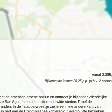
Rondreis Sulawesi &
Frankrijk
Laos
Mont
Molukken, 22 dagen
Malediven
Vanaf 3.395,
Bijkomende kosten 26,25 p.p. (o.b.v. 2 person
t de prachtige groene natuur en ontmoet je bijzonder vriendelijke
e San Agustín en de schitterende witte steden. Proef de
randen. In de Tatacoa-woestijn zie je een hele andere kant van
gen in hart van de Colombiaanse koffieregio, Salento. We bezoeken