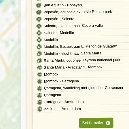
San Agustin - Popayán
Popayán, optionele excursie Purace park
Popayán - Salento
Salento, excursie naar Cocora-vallei
Salento - Medellín
Medellín
Medellín, Bezoek aan El Peñón de Guatapé
Medellín - vlucht naar Santa Marta
Santa Marta, optioneel Tayrona nationaal park
Santa Marta - Aracataca - Mompox
Mompox
Mompox - Cartagena
Cartagena, wandeling met gids door Getsemani
Cartagena
Cartagena - Amsterdam
aankomst Amsterdam
Bekijk trailer