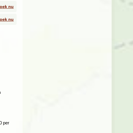
oek nu
oek nu
o
 het
en
n
0 per