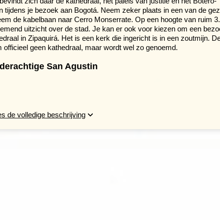
vindt zich daar de kathedraal, het paleis van justitie en het Botero-
 tijdens je bezoek aan Bogotá. Neem zeker plaats in een van de geze
eem de kabelbaan naar Cerro Monserrate. Op een hoogte van ruim 3
nemend uitzicht over de stad. Je kan er ook voor kiezen om een bezo
aal in Zipaquirá. Het is een kerk die ingericht is in een zoutmijn. D
 officieel geen kathedraal, maar wordt wel zo genoemd.
lderachtige San Agustin
s de volledige beschrijving
ant landschap in Colombia; de Tatacoa-woestijn. Hier zien we een h
t rode spectaculaire landschap vormt de leefomgeving van unieke flo
ere rotsformaties en ontdek je er interessante fossiele resten. Het
wat buitenaards aanvoelen. De naam komt van het Spaanse woord
eze warme woestijn kan overleven.
we naar San Agustín, een prachtige rit van
.
San Agustín
is één van de belangrijkste
300 v.Chr. werden de groene heuvels van
am bewoond. Zij kwamen hier om hun
en tombes uit vulkanisch gesteente te