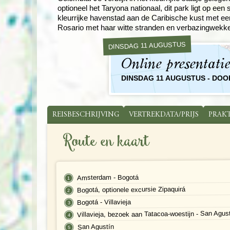
optioneel het Taryona nationaal, dit park ligt op e
kleurrijke havenstad aan de Caribische kust met ee
Rosario met haar witte stranden en verbazingwekkend
DINSDAG 11 AUGUSTUS
Online presentati
DINSDAG 11 AUGUSTUS - DO
REISBESCHRIJVING
VERTREKDATA/PRIJS
PRAK
Route en kaart
Amsterdam - Bogotá
Bogotá, optionele excursie Zipaquirá
Bogotá - Villavieja
Villavieja, bezoek aan Tatacoa-woestijn - San Agus
San Agustín