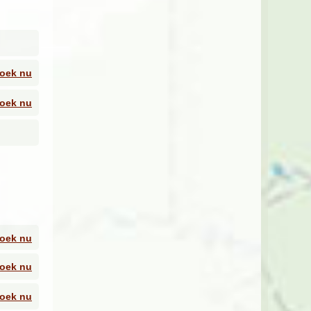
an
n,
t een
oek nu
ndere
oek nu
at
e
t
oek nu
en
oek nu
voor
en. Je
oek nu
lgende