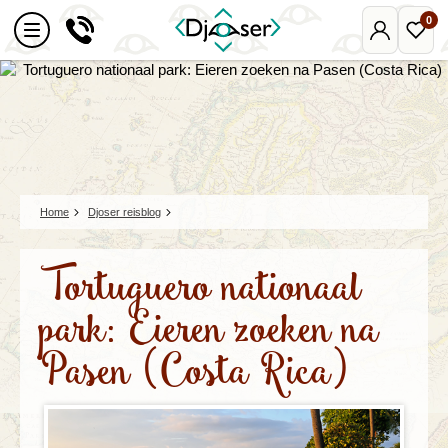
0
Mijn
Favo
Djoser
reize
Home
Djoser reisblog
Tortuguero nationaal
park: Eieren zoeken na
Pasen (Costa Rica)