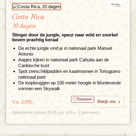
Costa Rica
20 dagen
Slinger door de jungle, speur naar wild en snorkel
boven prachtig koraal
De echte jungle vind je in nationaal park Manuel
Antonio
Aapjes kijken in nationaal park Cahuita aan de
Caribische kust
Spot zeeschildpadden en kaaimannen in Tortuguero
nationaal park
De loopbruggen op 100 meter hoogte in Monteverde
vormen een Skywalk
Bewaren
V.a. 3.595,-
Bekijk reis
Bijkomende kosten 26,25 p.p. (o.b.v. 2 personen)