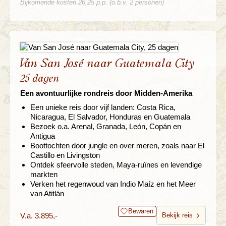
Bijkomende kosten 26,25 p.p. (o.b.v. 2 personen)
Van San José naar Guatemala City
25 dagen
Een avontuurlijke rondreis door Midden-Amerika
Een unieke reis door vijf landen: Costa Rica,
Nicaragua, El Salvador, Honduras en Guatemala
Bezoek o.a. Arenal, Granada, León, Copán en
Antigua
Boottochten door jungle en over meren, zoals naar El
Castillo en Livingston
Ontdek sfeervolle steden, Maya-ruïnes en levendige
markten
Verken het regenwoud van Indio Maíz en het Meer
van Atitlán
Bewaren
V.a. 3.895,-
Bekijk reis