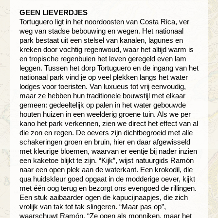
GEEN LIEVERDJES
Tortuguero ligt in het noordoosten van Costa Rica, ver
weg van stadse bebouwing en wegen. Het nationaal
park bestaat uit een stelsel van kanalen, lagunes en
kreken door vochtig regenwoud, waar het altijd warm is
en tropische regenbuien het leven geregeld even lam
leggen. Tussen het dorp Tortuguero en de ingang van het
nationaal park vind je op veel plekken langs het water
lodges voor toeristen. Van luxueus tot vrij eenvoudig,
maar ze hebben hun traditionele bouwstijl met elkaar
gemeen: gedeeltelijk op palen in het water gebouwde
houten huizen in een weelderig groene tuin. Als we per
kano het park verkennen, zien we direct het effect van al
die zon en regen. De oevers zijn dichtbegroeid met alle
schakeringen groen en bruin, hier en daar afgewisseld
met kleurige bloemen, waarvan er eentje bij nader inzien
een kaketoe blijkt te zijn. “Kijk”, wijst natuurgids Ramón
naar een open plek aan de waterkant. Een krokodil, die
qua huidskleur goed opgaat in de modderige oever, kijkt
met één oog terug en bezorgt ons evengoed de rillingen.
Een stuk aaibaarder ogen de kapucijnaapjes, die zich
vrolijk van tak tot tak slingeren. “Maar pas op”,
waarschuwt Ramón. “Ze ogen als monniken, maar het