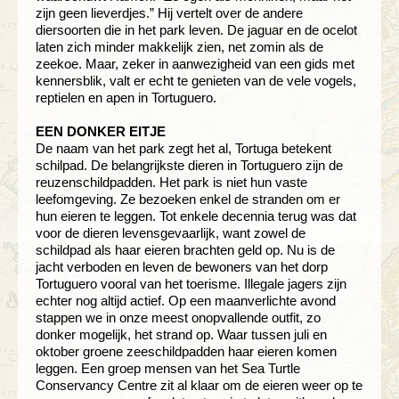
zijn geen lieverdjes.” Hij vertelt over de andere
diersoorten die in het park leven. De jaguar en de ocelot
laten zich minder makkelijk zien, net zomin als de
zeekoe. Maar, zeker in aanwezigheid van een gids met
kennersblik, valt er echt te genieten van de vele vogels,
reptielen en apen in Tortuguero.
EEN DONKER EITJE
De naam van het park zegt het al, Tortuga betekent
schilpad. De belangrijkste dieren in Tortuguero zijn de
reuzenschildpadden. Het park is niet hun vaste
leefomgeving. Ze bezoeken enkel de stranden om er
hun eieren te leggen. Tot enkele decennia terug was dat
voor de dieren levensgevaarlijk, want zowel de
schildpad als haar eieren brachten geld op. Nu is de
jacht verboden en leven de bewoners van het dorp
Tortuguero vooral van het toerisme. Illegale jagers zijn
echter nog altijd actief. Op een maanverlichte avond
stappen we in onze meest onopvallende outfit, zo
donker mogelijk, het strand op. Waar tussen juli en
oktober groene zeeschildpadden haar eieren komen
leggen. Een groep mensen van het Sea Turtle
Conservancy Centre zit al klaar om de eieren weer op te