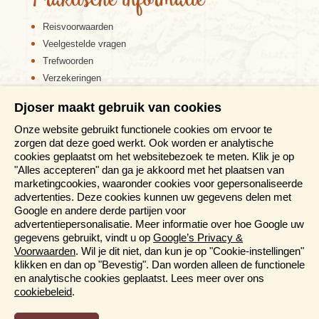
Praktische informatie
Reisvoorwaarden
Veelgestelde vragen
Trefwoorden
Verzekeringen
Sitemap
Djoser maakt gebruik van cookies
Disclaimer
Onze website gebruikt functionele cookies om ervoor te
Cookiebeleid
zorgen dat deze goed werkt. Ook worden er analytische
Privacy verklaring
cookies geplaatst om het websitebezoek te meten. Klik je op
Reis en boek met Djoser zekerheid
"Alles accepteren" dan ga je akkoord met het plaatsen van
marketingcookies, waaronder cookies voor gepersonaliseerde
Meer weten?
advertenties. Deze cookies kunnen uw gegevens delen met
Google en andere derde partijen voor
advertentiepersonalisatie. Meer informatie over hoe Google uw
Brochure aanvragen
gegevens gebruikt, vindt u op
Google’s Privacy &
Presentaties en Informatiedagen
Voorwaarden
. Wil je dit niet, dan kun je op "Cookie-instellingen"
Magazine
klikken en dan op "Bevestig". Dan worden alleen de functionele
Aanmelden nieuwsbrief
en analytische cookies geplaatst. Lees meer over ons
cookiebeleid
.
Functioneel en Analytisch