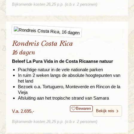
Bijkomende kosten 26,25 p.p. (o.b.v. 2 personen)
Rondreis Costa Rica
16 dagen
Beleef La Pura Vida in de Costa Ricaanse natuur
Prachtige natuur in de vele nationale parken
In ruim 2 weken langs de absolute hoogtepunten van
het land
Bezoek o.a. Tortuguero, Monteverde en Rincon de la
Vieja
Afsluiting aan het tropische strand van Samara
Bewaren
V.a. 2.695,-
Bekijk reis
Bijkomende kosten 26,25 p.p. (o.b.v. 2 personen)