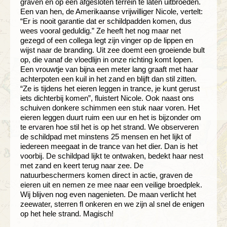
graven en op een afgesloten terrein te laten uitbroeden.
Een van hen, de Amerikaanse vrijwilliger Nicole, vertelt:
“Er is nooit garantie dat er schildpadden komen, dus
wees vooral geduldig.” Ze heeft het nog maar net
gezegd of een collega legt zijn vinger op de lippen en
wijst naar de branding. Uit zee doemt een groeiende bult
op, die vanaf de vloedlijn in onze richting komt lopen.
Een vrouwtje van bijna een meter lang graaft met haar
achterpoten een kuil in het zand en blijft dan stil zitten.
“Ze is tijdens het eieren leggen in trance, je kunt gerust
iets dichterbij komen”, fluistert Nicole. Ook naast ons
schuiven donkere schimmen een stuk naar voren. Het
eieren leggen duurt ruim een uur en het is bijzonder om
te ervaren hoe stil het is op het strand. We observeren
de schildpad met minstens 25 mensen en het lijkt of
iedereen meegaat in de trance van het dier. Dan is het
voorbij. De schildpad lijkt te ontwaken, bedekt haar nest
met zand en keert terug naar zee. De
natuurbeschermers komen direct in actie, graven de
eieren uit en nemen ze mee naar een veilige broedplek.
Wij blijven nog even nagenieten. De maan verlicht het
zeewater, sterren fl onkeren en we zijn al snel de enigen
op het hele strand. Magisch!