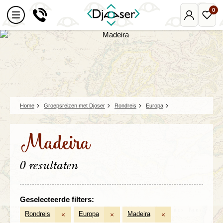
0
Mijn
Favo
Djoser
reize
Home
Groepsreizen met Djoser
Rondreis
Europa
Madeira
0 resultaten
Geselecteerde filters:
Rondreis
Europa
Madeira
×
×
×