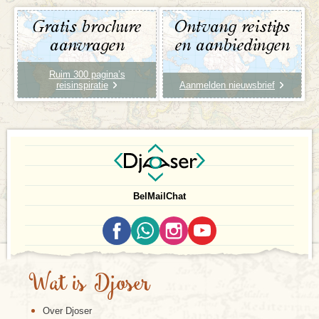
Gratis brochure
Ontvang reistips
aanvragen
en aanbiedingen
Ruim 300 pagina’s
reisinspiratie
Aanmelden nieuwsbrief
Bel
Mail
Chat
Wat is Djoser
Over Djoser