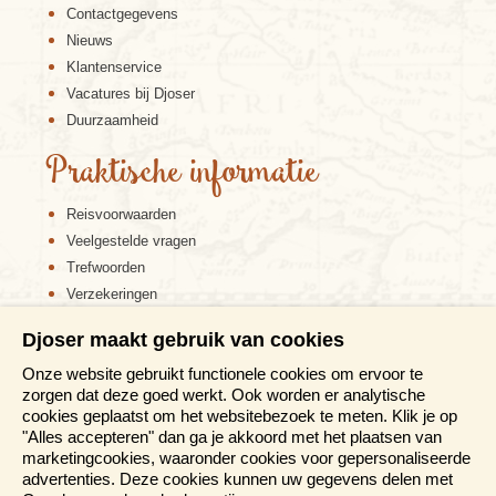
Contactgegevens
Nieuws
Klantenservice
Vacatures bij Djoser
Duurzaamheid
Praktische informatie
Reisvoorwaarden
Veelgestelde vragen
Trefwoorden
Verzekeringen
Sitemap
Djoser maakt gebruik van cookies
Disclaimer
Onze website gebruikt functionele cookies om ervoor te
Cookiebeleid
zorgen dat deze goed werkt. Ook worden er analytische
Privacy verklaring
cookies geplaatst om het websitebezoek te meten. Klik je op
Reis en boek met Djoser zekerheid
"Alles accepteren" dan ga je akkoord met het plaatsen van
marketingcookies, waaronder cookies voor gepersonaliseerde
Meer weten?
advertenties. Deze cookies kunnen uw gegevens delen met