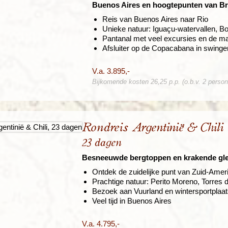
Buenos Aires en hoogtepunten van Bra
Reis van Buenos Aires naar Rio
Unieke natuur: Iguaçu-watervallen, Bo
Pantanal met veel excursies en de ma
Afsluiter op de Copacabana in swinge
V.a. 3.895,-
Bijkomende kosten 26,25 p.p. (o.b.v. 2 perso
Rondreis Argentinië & Chili
23 dagen
Besneeuwde bergtoppen en krakende gle
Ontdek de zuidelijke punt van Zuid-Amer
Prachtige natuur: Perito Moreno, Torres 
Bezoek aan Vuurland en wintersportplaat
Veel tijd in Buenos Aires
V.a. 4.795,-