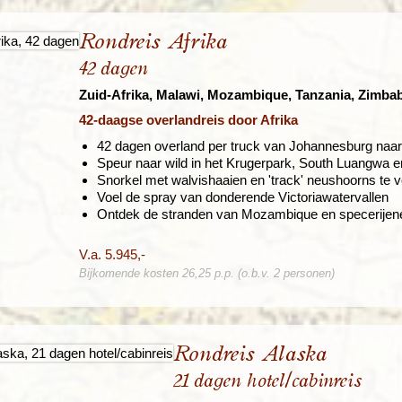
Rondreis Afrika
42 dagen
Zuid-Afrika, Malawi, Mozambique, Tanzania, Zimb
42-daagse overlandreis door Afrika
42 dagen overland per truck van Johannesburg naar
Speur naar wild in het Krugerpark, South Luangwa 
Snorkel met walvishaaien en 'track' neushoorns te
Voel de spray van donderende Victoriawatervallen
Ontdek de stranden van Mozambique en specerijene
V.a. 5.945,-
Bijkomende kosten 26,25 p.p. (o.b.v. 2 personen)
Rondreis Alaska
21 dagen hotel/cabinreis