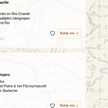
zilie
nito en Ilha Grande
altijden inbegrepen
nd Rio
Bekijk reis
Bewaren
nen)
tsjers
ika
del Paine & het Fitzroymassief
s Bariloche
Bekijk reis
Bewaren