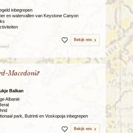
eegeld inbegrepen
cier en watervallen van Keystone Canyon
nks
tiviteiten
Bekijk reis
Bewaren
sonen)
rd-Macedonië
ukje Balkan
ige Albanië
Berat
hrid
tionaal park, Butrinti en Voskopoja inbegrepen
Bekijk reis
Bewaren