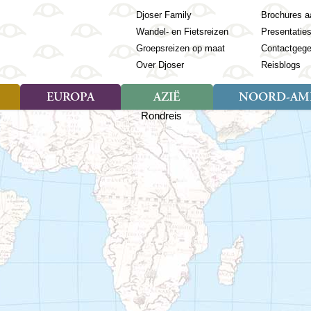
Djoser Family
Brochures a
Wandel- en Fietsreizen
Presentatie
Groepsreizen op maat
Contactgeg
Over Djoser
Reisblogs
EUROPA
AZIË
NOORD-AME
Soort reizen
Soort reizen
Landen
Soort reizen
Landen
ambique
Rondreis (28)
(Frans) Guyana
Rondreis (57)
Albanië
Rondreis (7)
Banglade
Geor
ibië
Familiereis (11)
Galapagos
Familiereis (22)
Andorra
Familiereis (2)
Bhutan
Grie
anda
Fietsreis (8)
Guatemala
Fietsreis (3)
Armenië
Natuur (5)
Cambodja
IJsl
Tomé en Principe
Wandelreis (23)
Honduras
Cultuur (28)
Azerbeidzjan
China
Ierl
ziland
Cultuur (12)
Mexico
Natuur (16)
Azoren
Filipijnen
Italië
zania
Natuur (3)
Nicaragua
Balkan
India
Kaap
o
Paaseiland
Baltische Staten
Indochina
Kos
bia
Paraguay
Bosnië en Herzegovina
Indonesië
Kroa
ibar
Peru
Bulgarije
Japan
Lapl
Nieuwe reizen
babwe
Suriname
Engeland
Jordanië
Letl
r
-Afrika
Rondreis China & Tibet, 42
Estland
Kazachst
Lito
dagen
Finland
Kirgizië
Made