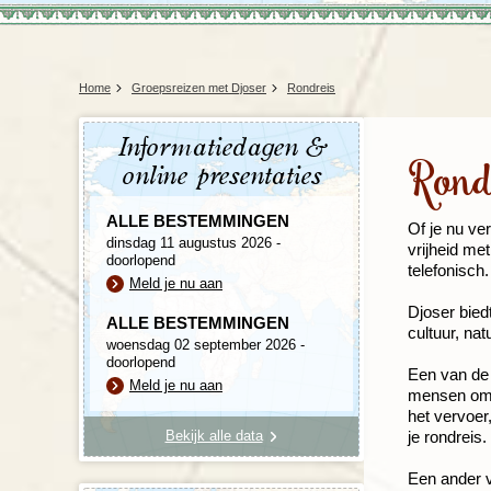
Home
Groepsreizen met Djoser
Rondreis
Informatiedagen &
Rond
online presentaties
ALLE BESTEMMINGEN
Of je nu ver
dinsdag 11 augustus 2026 -
vrijheid me
doorlopend
telefonisch.
Meld je nu aan
Djoser bied
ALLE BESTEMMINGEN
cultuur, nat
woensdag 02 september 2026 -
doorlopend
Een van de 
Meld je nu aan
mensen om j
het vervoer
Bekijk alle data
je rondreis.
Een ander v