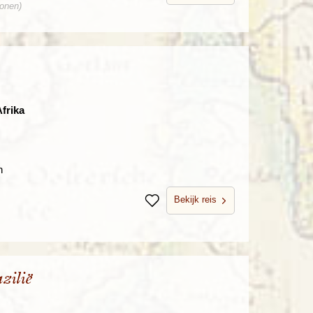
sonen)
frika
n
Bekijk reis
Bewaren
zilië