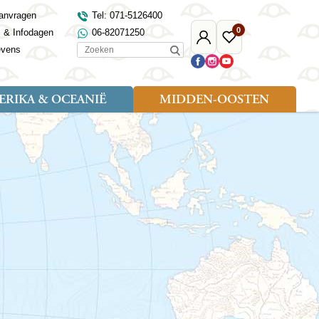
anvragen
Tel: 071-5126400
0
s & Infodagen
06-82071250
Mijn
Favoriete
Zoeken
evens
Djoser
reizen
RIKA & OCEANIË
MIDDEN-OOSTEN
Soort reizen
Landen
Landen
sh
gië
Rondreis (18)
Alaska
Maleisië
Noord-Macedonië
Egypte
kenland
Familiereis (9)
Australië
Mongolië
Noorwegen
Jordanië
and
Fietsreis (1)
Canada
Nepal
Polen
Marokko
and
Wandelreis (3)
Nieuw-Zeeland
Oezbekistan
Portugal
Oman
Cultuur (8)
Verenigde Staten
Singapore
Roemenië
Saoedi-Arabië
verdië
Sri Lanka
Sardinië
Tunesië
ovo
Taiwan
Schotland
Turkije
tië
Thailand
Servië
and
Tibet
Spanje
and
Turkmenistan
Turkije
an
uwen
Vietnam
Verenigd Koninkrijk
ira
Zijderoute
Wales