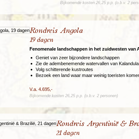
Bijkomende kosten 26,25 p.p. (o.b.v. 2 per
Rondreis Angola
19 dagen
Fenomenale landschappen in het zuidwesten van A
Geniet van zeer bijzondere landschappen
Zie de adembenemende watervallen van Kalandula
Volg schitterende kustroutes
Bezoek een land waar maar weinig toeristen kome
V.a. 4.695,-
Bijkomende kosten 26,25 p.p. (o.b.v. 2 personen)
Rondreis Argentinië & Bra
21 dagen