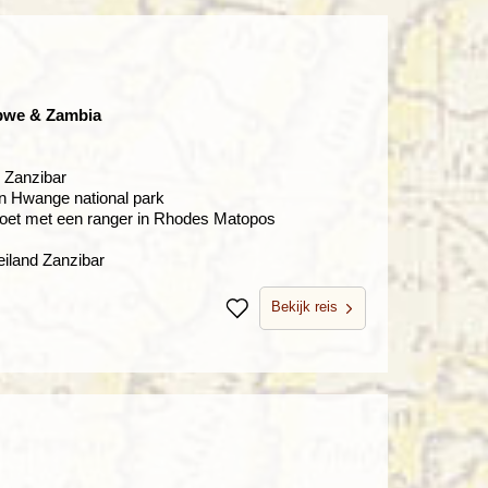
abwe & Zambia
 Zanzibar
en Hwange national park
 voet met een ranger in Rhodes Matopos
iland Zanzibar
Bekijk reis
Bewaren