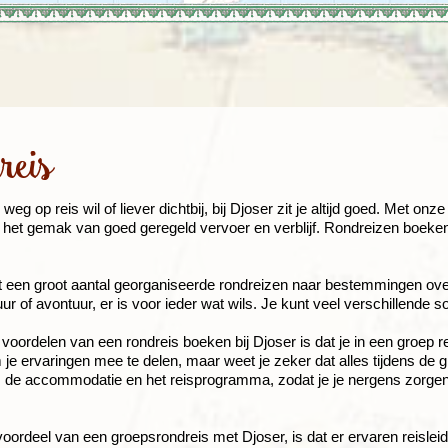
Rondreis Sulawesi &
Frankrijk
Laos
Mont
Molukken, 22 dagen
Malediven
reis
 weg op reis wil of liever dichtbij, bij Djoser zit je altijd goed. Met o
t het gemak van goed geregeld vervoer en verblijf. Rondreizen boeke
t een groot aantal georganiseerde rondreizen naar bestemmingen over
uur of avontuur, er is voor ieder wat wils. Je kunt veel verschillende 
voordelen van een rondreis boeken bij Djoser is dat je in een groep re
e ervaringen mee te delen, maar weet je zeker dat alles tijdens de g
, de accommodatie en het reisprogramma, zodat je je nergens zorgen
oordeel van een groepsrondreis met Djoser, is dat er ervaren reisleide