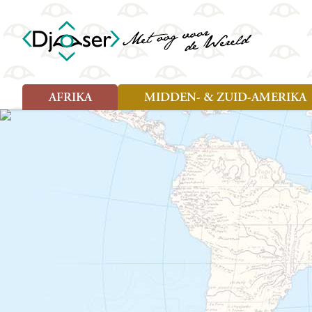
AFRIKA
MIDDEN- & ZUID-AMERIKA
Soort reizen
Soort reizen
Landen
Landen
Rondreis (26)
Rondreis (25)
Angola
Amazone
Moz
Familiereis (10)
Familiereis (11)
Benin
Argentinië
Nam
Fietsreis (2)
Fietsreis (1)
Botswana
Belize
Oeg
Wandelreis (1)
Cultuur (9)
Egypte
Bolivia
Sao 
Cultuur (3)
Natuur (13)
Ghana
Brazilië
Swa
Natuur (6)
Kaapverdië
Chili
Tan
Kenia
Colombia
Tog
Madagaskar
Costa Rica
Zam
Nieuwe reizen
Malawi
Cuba
Zanz
Voodoo in Benin en Togo, 16
Marokko
Ecuador
Zim
dagen
Mauritius
El Salvado
Zuid