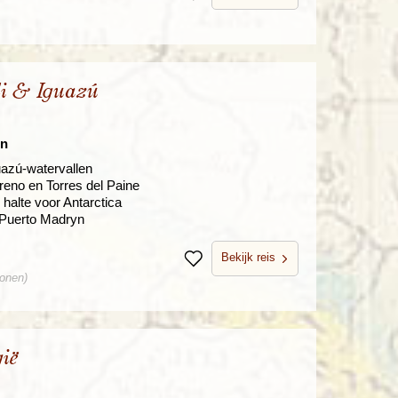
li & Iguazú
en
uazú-watervallen
oreno en Torres del Paine
 halte voor Antarctica
 Puerto Madryn
Bekijk reis
Bewaren
sonen)
ië