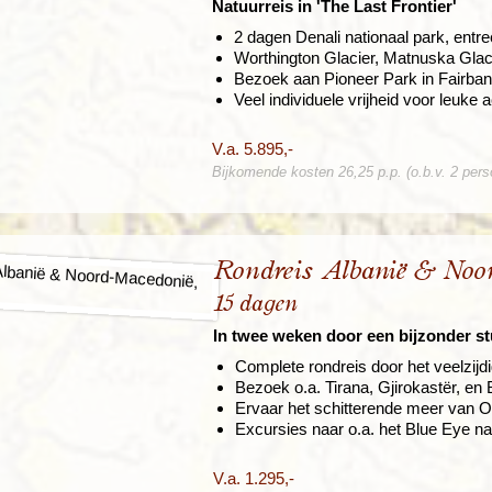
Natuurreis in 'The Last Frontier'
2 dagen Denali nationaal park, entr
Worthington Glacier, Matnuska Gla
Bezoek aan Pioneer Park in Fairba
Veel individuele vrijheid voor leuke ac
V.a. 5.895,-
Bijkomende kosten 26,25 p.p. (o.b.v. 2 per
Rondreis Albanië & Noo
15 dagen
In twee weken door een bijzonder st
Complete rondreis door het veelzijd
Bezoek o.a. Tirana, Gjirokastër, en 
Ervaar het schitterende meer van O
Excursies naar o.a. het Blue Eye na
V.a. 1.295,-