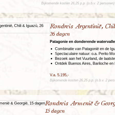
Bijkomende kosten 26,25 p.p. (o.b.v. 2 personen)
Rondreis Argentinië, Chi
26 dagen
Patagonie en donderende watervall
Combinatie van Patagonië en de Ig
Spectaculaire natuur: o.a. Perito M
Bezoek aan het Vuurland, de laatste
Ontdek Buenos Aires, Bariloche en
V.a. 5.195,-
Bijkomende kosten 26,25 p.p. (o.b.v. 2 per
Rondreis Armenië & Georg
15 dagen