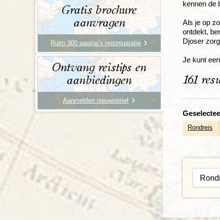
kennen de b
Gratis brochure
aanvragen
Als je op z
ontdekt, ben
Djoser zorgt
Ruim 300 pagina’s reisinspiratie
Je kunt een
Ontvang reistips en
161 res
aanbiedingen
Aanmelden nieuwsbrief
Geselecteer
Rondreis