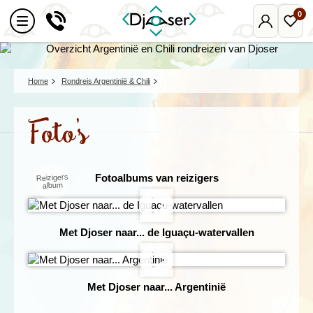
0
Mijn
Favo
Djoser
reize
Home
Rondreis Argentinië & Chili
Foto's
Fotoalbums van reizigers
Reizigers
album
Met Djoser naar... de Iguaçu-watervallen
Met Djoser naar... Argentinië