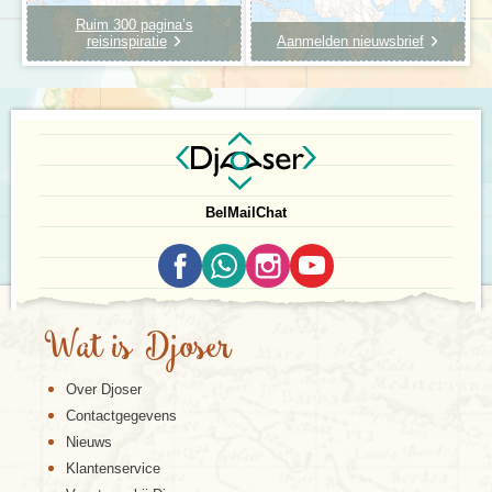
Ruim 300 pagina’s
reisinspiratie
Aanmelden nieuwsbrief
Bel
Mail
Chat
Wat is Djoser
Over Djoser
Contactgegevens
Nieuws
Klantenservice