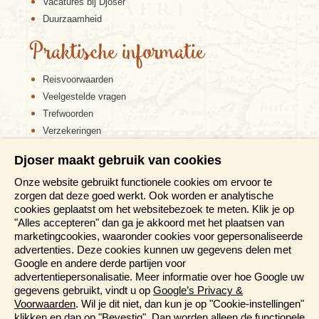
Vacatures bij Djoser
Duurzaamheid
Praktische informatie
Reisvoorwaarden
Veelgestelde vragen
Trefwoorden
Verzekeringen
Sitemap
Djoser maakt gebruik van cookies
Disclaimer
Onze website gebruikt functionele cookies om ervoor te
Cookiebeleid
zorgen dat deze goed werkt. Ook worden er analytische
Privacy verklaring
cookies geplaatst om het websitebezoek te meten. Klik je op
Reis en boek met Djoser zekerheid
"Alles accepteren" dan ga je akkoord met het plaatsen van
marketingcookies, waaronder cookies voor gepersonaliseerde
Meer weten?
advertenties. Deze cookies kunnen uw gegevens delen met
Google en andere derde partijen voor
advertentiepersonalisatie. Meer informatie over hoe Google uw
Brochures aanvragen
gegevens gebruikt, vindt u op
Google’s Privacy &
Informatiedagen
Voorwaarden
. Wil je dit niet, dan kun je op "Cookie-instellingen"
Magazine
klikken en dan op "Bevestig". Dan worden alleen de functionele