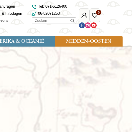
anvragen
Tel: 071-5126400
0
s & Infodagen
06-82071250
Mijn
Favoriete
Zoeken
evens
Djoser
reizen
RIKA & OCEANIË
MIDDEN-OOSTEN
Soort reizen
Landen
Landen
sh
gië
Rondreis (18)
Alaska
Maleisië
Noord-Macedonië
Egypte
kenland
Familiereis (9)
Australië
Mongolië
Noorwegen
Jordanië
and
Fietsreis (1)
Canada
Nepal
Polen
Marokko
and
Wandelreis (3)
Nieuw-Zeeland
Oezbekistan
Portugal
Oman
Cultuur (8)
Verenigde Staten
Singapore
Roemenië
Saoedi-Arabië
verdië
Sri Lanka
Sardinië
Tunesië
ovo
Taiwan
Schotland
Turkije
tië
Thailand
Servië
and
Tibet
Spanje
and
Turkmenistan
Turkije
an
uwen
Vietnam
Verenigd Koninkrijk
ira
Zijderoute
Wales