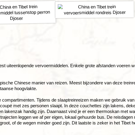
t uiteenlopende vervoermiddelen. Enkele grote afstanden voeren we
typische Chinese manier van reizen. Meest bijzondere van deze treinr
etaanse hoogvlakte.
de compartimenten. Tijdens de slaaptreinreizen maken we gebruik van
n coupé met zes personen slaapt. In deze couchettes zijn lakens, dek
 lakenzak handig zijn. Daarnaast vind je er een thermoskan met w
rajecten leggen we af per eigen, lokaal gehuurde bus. De reisdagen
ot, of de wegen minder goed zijn. Dit laatste is zeker in het Tibet h