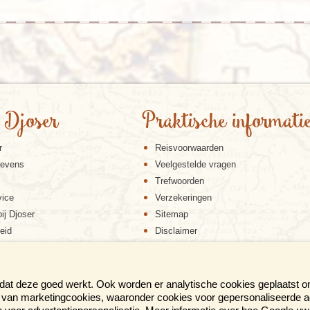
 Djoser
Praktische informati
r
Reisvoorwaarden
gevens
Veelgestelde vragen
Trefwoorden
vice
Verzekeringen
ij Djoser
Sitemap
eid
Disclaimer
Cookiebeleid
Privacy verklaring
Reis en boek met Djoser zekerheid
 dat deze goed werkt. Ook worden er analytische cookies geplaatst 
en van marketingcookies, waaronder cookies voor gepersonaliseerde 