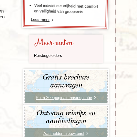
Veel individuele vrijheid met comfort
an
en veiligheid van groepsreis
gen.
Lees meer
Meer weten
Reisbegeleiders
Gratis brochure
aanvragen
Ruim 300 pagina’s reisinspiratie
Ontvang reistips en
aanbiedingen
Aanmelden nieuwsbrief