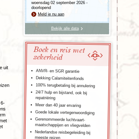
woensdag 02 september 2026 -
doorlopend
Meld je nu aan
Bekijk alle data
Boek en reis met
zekerheid
 uit
ANVR- en SGR garantie
Dekking Calamiteitenfonds
eizen
100% terugbetaling bij annulering
24/7 hulp en bijstand, ook bij
repatriëring
 6-
Meer dan 40 jaar ervaring
ens
Goede lokale vertegenwoordiging
arm
Gerenommeerde luchtvaart-
 met
maatschappijen en vliegvelden
et
Nederlandse reisbegeleiding bij
meeste reizen