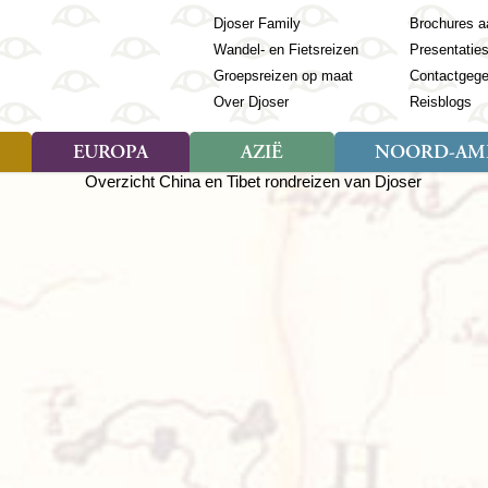
Djoser Family
Brochures a
Wandel- en Fietsreizen
Presentatie
Groepsreizen op maat
Contactgeg
Over Djoser
Reisblogs
EUROPA
AZIË
NOORD-AME
Soort reizen
Soort reizen
Landen
Soort reizen
Landen
ambique
Rondreis (28)
(Frans) Guyana
Rondreis (57)
Albanië
Rondreis (7)
Banglade
Geor
ibië
Familiereis (11)
Galapagos
Familiereis (22)
Andorra
Familiereis (2)
Bhutan
Grie
anda
Fietsreis (8)
Guatemala
Fietsreis (3)
Armenië
Natuur (5)
Cambodja
IJsl
Tomé en Principe
Wandelreis (23)
Honduras
Cultuur (28)
Azerbeidzjan
China
Ierl
ziland
Cultuur (12)
Mexico
Natuur (16)
Azoren
Filipijnen
Italië
zania
Natuur (3)
Nicaragua
Balkan
India
Kaap
o
Paaseiland
Baltische Staten
Indochina
Kos
bia
Paraguay
Bosnië en Herzegovina
Indonesië
Kroa
ibar
Peru
Bulgarije
Japan
Lapl
Nieuwe reizen
babwe
Suriname
Engeland
Jordanië
Letl
r
-Afrika
Rondreis China & Tibet, 42
Estland
Kazachst
Lito
dagen
Finland
Kirgizië
Made