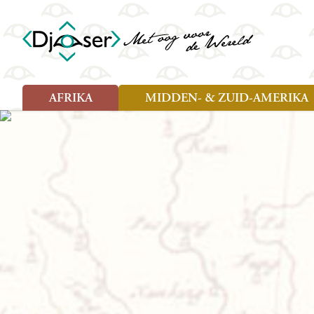
AFRIKA
MIDDEN- & ZUID-AMERIKA
Soort reizen
Soort reizen
Landen
Landen
Rondreis (26)
Rondreis (25)
Angola
Amazone
Moz
Familiereis (10)
Familiereis (11)
Benin
Argentinië
Nam
Fietsreis (2)
Fietsreis (1)
Botswana
Belize
Oeg
Wandelreis (1)
Cultuur (9)
Egypte
Bolivia
Sao 
Cultuur (3)
Natuur (13)
Ghana
Brazilië
Swa
Natuur (6)
Kaapverdië
Chili
Tan
Kenia
Colombia
Tog
Madagaskar
Costa Rica
Zam
Nieuwe reizen
Malawi
Cuba
Zanz
Voodoo in Benin en Togo, 16
Marokko
Ecuador
Zim
dagen
Mauritius
El Salvado
Zuid