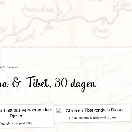
Rondreis Sulawesi &
Frankrijk
Laos
Mont
Molukken, 22 dagen
Malediven
en
Vervoer
na & Tibet, 30 dagen
Op de stations is altijd veel te zien
Transfers per privé bus