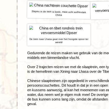
Slapen in de trein is basic, maar echt authentiek
China
De trein naar Lhasa gaat over het hoogste spoor ter
wereld
Gedurende de reizen maken we gebruik van de mees
middels een binnenlandse vlucht.
Over 2 trajecten reizen we met de slaaptrein, een 
is de hemeltrein van Xining naar Lhasa over de Tib
Chinese slaaptreinen zijn opgedeeld in verschillen
persoonscouchettes. Dit houdt in dat je in een ope
en kussens aanwezig, al kan het meenemen van een
water, dus neem wel je eigen mok mee! De overige t
de bus kunnen soms lang zijn, omdat de afstanden gro
geval.