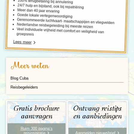
100% terugbetaling bij annulering
24/7 hulp en bijstand, ook bij repatriëring
Meer dan 40 jaar ervaring
Goede lokale vertegenwoordiging
Gerenommeerde luchtvaart- maatschappijen en vliegvelden
Nederlandse reisbegeleiding bij meeste reizen
Veel individuele vrijheid met comfort en veiligheid van
groepsreis
Lees meer
Meer weten
Blog Cuba
Reisbegeleiders
Gratis brochure
Ontvang reistips
aanvragen
en aanbiedingen
Ruim 300 pagina’s
reisinspiratie
Aanmelden nieuwsbrief