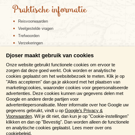
Praktische informatie
Reisvoorwaarden
Veelgestelde vragen
Trefwoorden
Verzekeringen
Sitemap
Djoser maakt gebruik van cookies
Disclaimer
Onze website gebruikt functionele cookies om ervoor te
Cookiebeleid
zorgen dat deze goed werkt. Ook worden er analytische
Privacy verklaring
cookies geplaatst om het websitebezoek te meten. Klik je op
Reis en boek met Djoser zekerheid
"Alles accepteren" dan ga je akkoord met het plaatsen van
marketingcookies, waaronder cookies voor gepersonaliseerde
Meer weten?
advertenties. Deze cookies kunnen uw gegevens delen met
Google en andere derde partijen voor
advertentiepersonalisatie. Meer informatie over hoe Google uw
Brochures aanvragen
gegevens gebruikt, vindt u op
Google’s Privacy &
Informatiedagen
Voorwaarden
. Wil je dit niet, dan kun je op "Cookie-instellingen"
Magazine
klikken en dan op "Bevestig". Dan worden alleen de functionele
Aanmelden nieuwsbrief
en analytische cookies geplaatst. Lees meer over ons
cookiebeleid
.