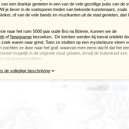
 van een drankje genieten in een van de vele gezellige pubs van de s
Wil je liever in de voetsporen treden van bekende kunstenaars, zoals
ker, of van de vele bands en muzikanten uit de stad genieten, dan 
rsie naar het ruim 5000 jaar oude Brú na Bóinne, kunnen we de
th
of
Newgrange
bezoeken. De tombes werden bij toeval ontdekt do
 zoek waren naar grind. Toen ze stuitten op een mysterieuze steen v
n zochten ze door naar het graf, waarvan men eerst dacht dat het ee
veel mogelijk in de originele staat gelaten, terwijl de buitenkant een
zien zou kunnen hebben.
e uitgaan, is het volledig in duisternis gehuld, behalve rond de
s de volledige beschrijving
aar binnen schijnt en de voorkant van de tombe vijftien minuten verli
itische kunst. De graftombe zelf kun je niet in. Een gids brengt de
de Ring of Kerry