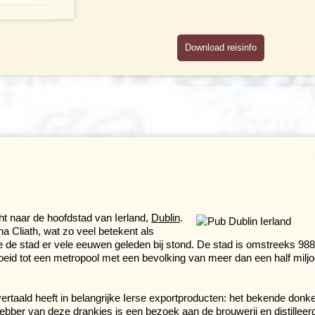
Download reisinfo
t naar de hoofdstad van Ierland,
Dublin
.
ha Cliath, wat zo veel betekent als
hoe de stad er vele eeuwen geleden bij stond. De stad is omstreeks 98
roeid tot een metropool met een bevolking van meer dan een half milj
ertaald heeft in belangrijke Ierse exportproducten: het bekende donk
bber van deze drankjes is een bezoek aan de brouwerij en distilleerd