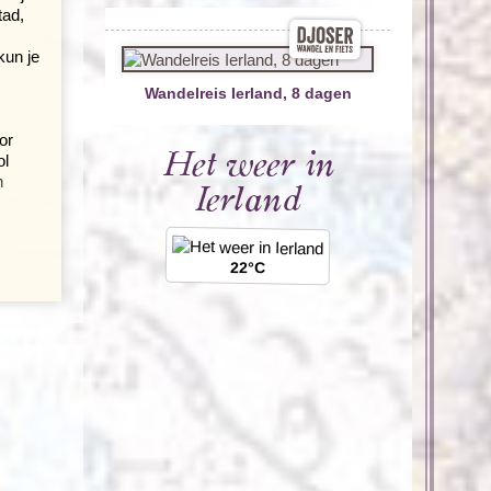
tad,
kun je
Wandelreis Ierland, 8 dagen
or
Het weer in
ol
n
Ierland
22°C
cht.