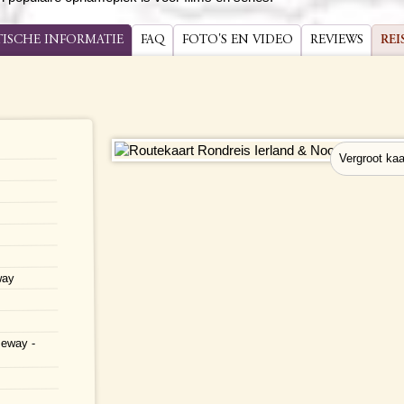
TISCHE INFORMATIE
FAQ
FOTO'S EN VIDEO
REVIEWS
REI
way
seway -