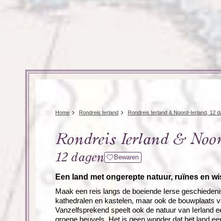
Home
Rondreis Ierland
Rondreis Ierland & Noord-Ierland, 12 
Rondreis Ierland & Noor
12 dagen
Bewaren
Een land met ongerepte natuur, ruïnes en w
Maak een reis langs de boeiende Ierse geschiedenis
kathedralen en kastelen, maar ook de bouwplaats van
Vanzelfsprekend speelt ook de natuur van Ierland ee
groene heuvels. Het is geen wonder dat het land ee