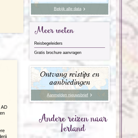
Bekijk alle data
Meer weten
Reisbegeleiders
Gratis brochure aanvragen
Ontvang reistips en
aanbiedingen
Aanmelden nieuwsbrief
8 AD
oen
Andere reizen naar
Ierland
ere
erij