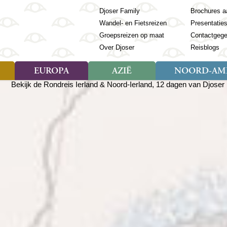
Djoser Family
Brochures a
Wandel- en Fietsreizen
Presentatie
Groepsreizen op maat
Contactgeg
Over Djoser
Reisblogs
EUROPA
AZIË
NOORD-AME
Soort reizen
Soort reizen
Landen
Soort reizen
Landen
ambique
Rondreis (28)
(Frans) Guyana
Rondreis (57)
Albanië
Rondreis (7)
Banglade
Geor
ibië
Familiereis (11)
Galapagos
Familiereis (22)
Andorra
Familiereis (2)
Bhutan
Grie
anda
Fietsreis (8)
Guatemala
Fietsreis (3)
Armenië
Natuur (5)
Cambodja
IJsl
Tomé en Principe
Wandelreis (23)
Honduras
Cultuur (28)
Azerbeidzjan
China
Ierl
ziland
Cultuur (12)
Mexico
Natuur (16)
Azoren
Filipijnen
Italië
zania
Natuur (3)
Nicaragua
Balkan
India
Kaap
o
Paaseiland
Baltische Staten
Indochina
Kos
bia
Paraguay
Bosnië en Herzegovina
Indonesië
Kroa
ibar
Peru
Bulgarije
Japan
Lapl
Nieuwe reizen
babwe
Suriname
Engeland
Jordanië
Letl
r
-Afrika
Rondreis China & Tibet, 42
Estland
Kazachst
Lito
dagen
Finland
Kirgizië
Made