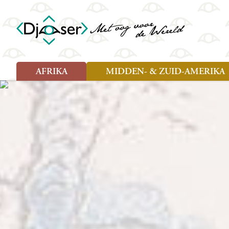
AFRIKA
MIDDEN- & ZUID-AMERIKA
Soort reizen
Soort reizen
Landen
Landen
Rondreis (26)
Rondreis (25)
Angola
Amazone
Moz
Familiereis (10)
Familiereis (11)
Benin
Argentinië
Nam
Fietsreis (2)
Fietsreis (1)
Botswana
Belize
Oeg
Wandelreis (1)
Cultuur (9)
Egypte
Bolivia
Sao 
Cultuur (3)
Natuur (13)
Ghana
Brazilië
Swa
Natuur (6)
Kaapverdië
Chili
Tan
Kenia
Colombia
Tog
Madagaskar
Costa Rica
Zam
Nieuwe reizen
Malawi
Cuba
Zanz
Voodoo in Benin en Togo, 16
Marokko
Ecuador
Zim
dagen
Mauritius
El Salvado
Zuid