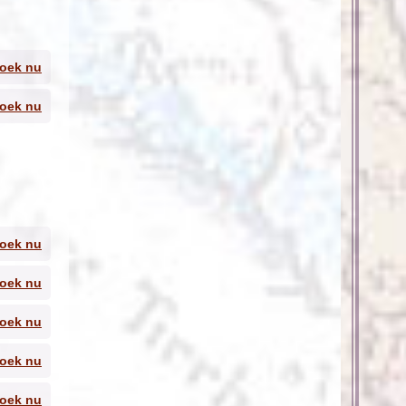
oek nu
oek nu
 een
le.
oek nu
oek nu
 kust
ste
ge
oek nu
n mooi
oek nu
op de
e,
oek nu