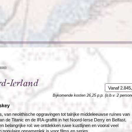
Rondreis Sulawesi &
Frankrijk
Laos
Mont
Molukken, 22 dagen
Malediven
dagen
d-Ierland
Vanaf 2.845,
Bijkomende kosten 26,25 p.p. (o.b.v. 2 person
iskey
, van neolithische opgravingen tot talrijke middeleeuwse ruïnes van
 de Titanic en de IRA-graffiti in het Noord-Ierse Derry en Belfast.
n belangrijke rol: we ontdekken ruwe kustlijnen en vooral veel
n populaire opnameplek is voor films en series.