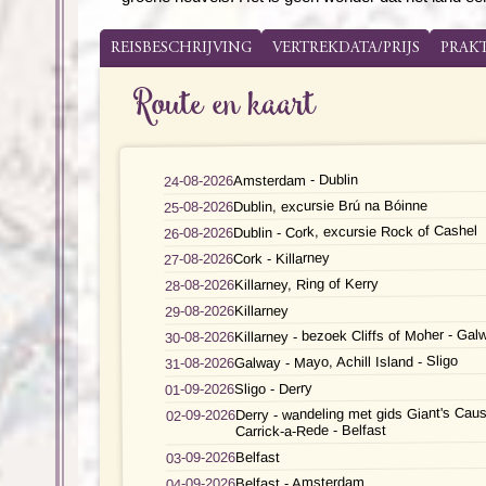
REISBESCHRIJVING
VERTREKDATA/PRIJS
PRAK
Route en kaart
Amsterdam - Dublin
24-08-2026
Dublin, excursie Brú na Bóinne
25-08-2026
Dublin - Cork, excursie Rock of Cashel
26-08-2026
Cork - Killarney
27-08-2026
Killarney, Ring of Kerry
28-08-2026
Killarney
29-08-2026
Killarney - bezoek Cliffs of Moher - Gal
30-08-2026
Galway - Mayo, Achill Island - Sligo
31-08-2026
Sligo - Derry
01-09-2026
Derry - wandeling met gids Giant's Cau
02-09-2026
Carrick-a-Rede - Belfast
Belfast
03-09-2026
Belfast - Amsterdam
04-09-2026