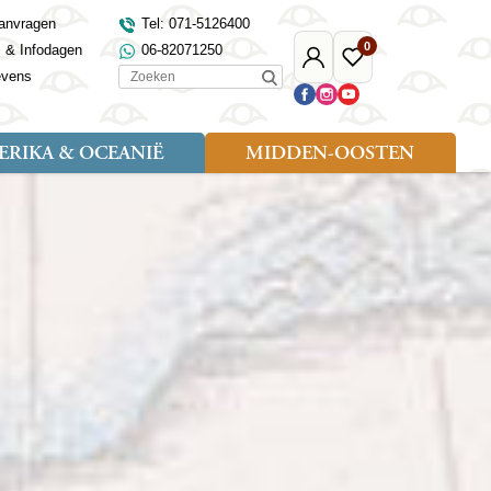
anvragen
Tel: 071-5126400
0
s & Infodagen
06-82071250
Mijn
Favoriete
Zoeken
evens
Djoser
reizen
RIKA & OCEANIË
MIDDEN-OOSTEN
Soort reizen
Landen
Landen
sh
gië
Rondreis (18)
Alaska
Maleisië
Noord-Macedonië
Egypte
kenland
Familiereis (9)
Australië
Mongolië
Noorwegen
Jordanië
and
Fietsreis (1)
Canada
Nepal
Polen
Marokko
and
Wandelreis (3)
Nieuw-Zeeland
Oezbekistan
Portugal
Oman
Cultuur (8)
Verenigde Staten
Singapore
Roemenië
Saoedi-Arabië
verdië
Sri Lanka
Sardinië
Tunesië
ovo
Taiwan
Schotland
Turkije
tië
Thailand
Servië
and
Tibet
Spanje
and
Turkmenistan
Turkije
an
uwen
Vietnam
Verenigd Koninkrijk
ira
Zijderoute
Wales