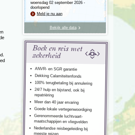
woensdag 02 september 2026 -
doorlopend
Meld je nu aan
Bekijk alle data
en
 de
Boek en reis met
zekerheid
nd.
ied
ANVR- en SGR garantie
Dekking Calamiteitenfonds
100% terugbetaling bij annulering
24/7 hulp en bijstand, ook bij
repatriëring
Meer dan 40 jaar ervaring
Goede lokale vertegenwoordiging
Gerenommeerde luchtvaart-
maatschappijen en vliegvelden
Nederlandse reisbegeleiding bij
meeste reizen