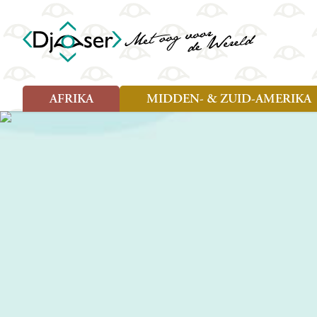
AFRIKA
MIDDEN- & ZUID-AMERIKA
Soort reizen
Soort reizen
Landen
Landen
Rondreis (26)
Rondreis (25)
Angola
Amazone
Moz
Familiereis (10)
Familiereis (11)
Benin
Argentinië
Nam
Fietsreis (2)
Fietsreis (1)
Botswana
Belize
Oeg
Wandelreis (1)
Cultuur (9)
Egypte
Bolivia
Sao 
Cultuur (3)
Natuur (13)
Ghana
Brazilië
Swa
Natuur (6)
Kaapverdië
Chili
Tan
Kenia
Colombia
Tog
Madagaskar
Costa Rica
Zam
Nieuwe reizen
Malawi
Cuba
Zanz
Voodoo in Benin en Togo, 16
Marokko
Ecuador
Zim
dagen
Mauritius
El Salvado
Zuid