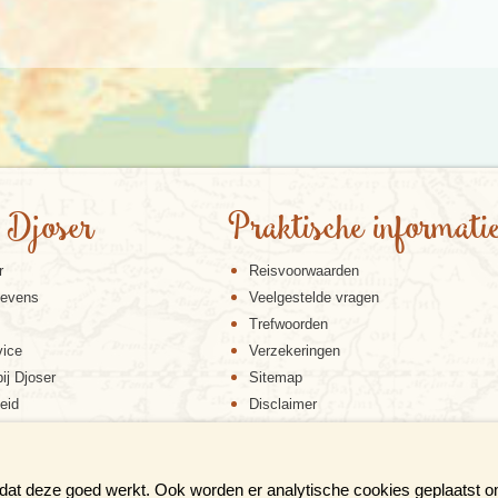
 Djoser
Praktische informati
r
Reisvoorwaarden
gevens
Veelgestelde vragen
Trefwoorden
vice
Verzekeringen
ij Djoser
Sitemap
eid
Disclaimer
Cookiebeleid
Privacy verklaring
Reis en boek met Djoser zekerheid
 dat deze goed werkt. Ook worden er analytische cookies geplaatst 