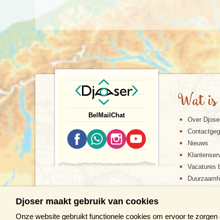
Wat is
Bel
Mail
Chat
Over Djose
Contactge
Nieuws
Klantenser
Vacatures b
Duurzaamh
Djoser maakt gebruik van cookies
Onze website gebruikt functionele cookies om ervoor te zorgen