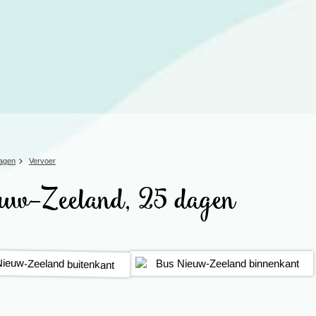
Rondreis Sulawesi &
Frankrijk
Laos
Mont
Molukken, 22 dagen
Malediven
dagen
Vervoer
uw-Zeeland, 25 dagen