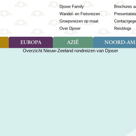
Djoser Family
Brochures a
Wandel- en Fietsreizen
Presentatie
Groepsreizen op maat
Contactgeg
Over Djoser
Reisblogs
EUROPA
AZIË
NOORD-AME
Soort reizen
Soort reizen
Landen
Soort reizen
Landen
ambique
Rondreis (28)
(Frans) Guyana
Rondreis (57)
Albanië
Rondreis (7)
Banglade
Geor
ibië
Familiereis (11)
Galapagos
Familiereis (22)
Andorra
Familiereis (2)
Bhutan
Grie
anda
Fietsreis (8)
Guatemala
Fietsreis (3)
Armenië
Natuur (5)
Cambodja
IJsl
Tomé en Principe
Wandelreis (23)
Honduras
Cultuur (28)
Azerbeidzjan
China
Ierl
ziland
Cultuur (12)
Mexico
Natuur (16)
Azoren
Filipijnen
Italië
zania
Natuur (3)
Nicaragua
Balkan
India
Kaap
o
Paaseiland
Baltische Staten
Indochina
Kos
bia
Paraguay
Bosnië en Herzegovina
Indonesië
Kroa
ibar
Peru
Bulgarije
Japan
Lapl
Nieuwe reizen
babwe
Suriname
Engeland
Jordanië
Letl
r
-Afrika
Rondreis China & Tibet, 42
Estland
Kazachst
Lito
dagen
Finland
Kirgizië
Made