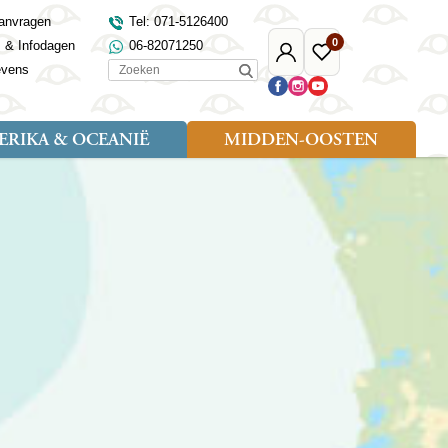
anvragen
Tel: 071-5126400
0
s & Infodagen
06-82071250
Mijn
Favoriete
Zoeken
evens
Djoser
reizen
RIKA & OCEANIË
MIDDEN-OOSTEN
Soort reizen
Landen
Landen
sh
gië
Rondreis (18)
Alaska
Maleisië
Noord-Macedonië
Egypte
kenland
Familiereis (9)
Australië
Mongolië
Noorwegen
Jordanië
and
Fietsreis (1)
Canada
Nepal
Polen
Marokko
and
Wandelreis (3)
Nieuw-Zeeland
Oezbekistan
Portugal
Oman
Cultuur (8)
Verenigde Staten
Singapore
Roemenië
Saoedi-Arabië
verdië
Sri Lanka
Sardinië
Tunesië
ovo
Taiwan
Schotland
Turkije
tië
Thailand
Servië
and
Tibet
Spanje
and
Turkmenistan
Turkije
an
uwen
Vietnam
Verenigd Koninkrijk
ira
Zijderoute
Wales