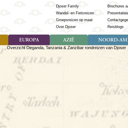
Djoser Family
Brochures a
Wandel- en Fietsreizen
Presentatie
Groepsreizen op maat
Contactgeg
Over Djoser
Reisblogs
EUROPA
AZIË
NOORD-AME
Soort reizen
Soort reizen
Landen
Soort reizen
Landen
ambique
Rondreis (28)
(Frans) Guyana
Rondreis (57)
Albanië
Rondreis (7)
Banglade
Geor
ibië
Familiereis (11)
Galapagos
Familiereis (22)
Andorra
Familiereis (2)
Bhutan
Grie
anda
Fietsreis (8)
Guatemala
Fietsreis (3)
Armenië
Natuur (5)
Cambodja
IJsl
Tomé en Principe
Wandelreis (23)
Honduras
Cultuur (28)
Azerbeidzjan
China
Ierl
ziland
Cultuur (12)
Mexico
Natuur (16)
Azoren
Filipijnen
Italië
zania
Natuur (3)
Nicaragua
Balkan
India
Kaap
o
Paaseiland
Baltische Staten
Indochina
Kos
bia
Paraguay
Bosnië en Herzegovina
Indonesië
Kroa
ibar
Peru
Bulgarije
Japan
Lapl
Nieuwe reizen
babwe
Suriname
Engeland
Jordanië
Letl
r
-Afrika
Rondreis China & Tibet, 42
Estland
Kazachst
Lito
dagen
Finland
Kirgizië
Made