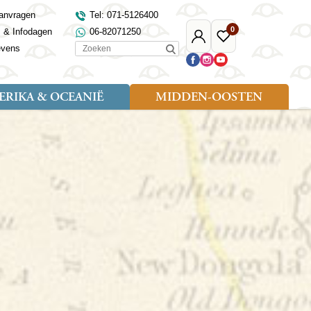
anvragen
Tel: 071-5126400
0
s & Infodagen
06-82071250
Mijn
Favoriete
Zoeken
evens
Djoser
reizen
RIKA & OCEANIË
MIDDEN-OOSTEN
Soort reizen
Landen
Landen
sh
gië
Rondreis (18)
Alaska
Maleisië
Noord-Macedonië
Egypte
kenland
Familiereis (9)
Australië
Mongolië
Noorwegen
Jordanië
and
Fietsreis (1)
Canada
Nepal
Polen
Marokko
and
Wandelreis (3)
Nieuw-Zeeland
Oezbekistan
Portugal
Oman
Cultuur (8)
Verenigde Staten
Singapore
Roemenië
Saoedi-Arabië
verdië
Sri Lanka
Sardinië
Tunesië
ovo
Taiwan
Schotland
Turkije
tië
Thailand
Servië
and
Tibet
Spanje
and
Turkmenistan
Turkije
an
uwen
Vietnam
Verenigd Koninkrijk
ira
Zijderoute
Wales