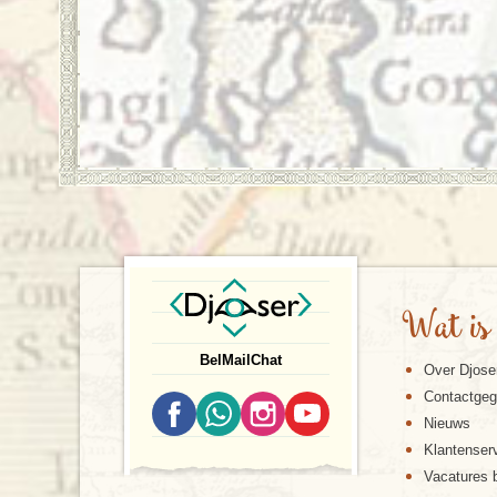
Wat is
Bel
Mail
Chat
Over Djose
Contactge
Nieuws
Klantenser
Vacatures b