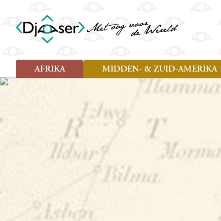
AFRIKA
MIDDEN- & ZUID-AMERIKA
Soort reizen
Soort reizen
Landen
Landen
Rondreis (26)
Rondreis (25)
Angola
Amazone
Moz
Familiereis (10)
Familiereis (11)
Benin
Argentinië
Nam
Fietsreis (2)
Fietsreis (1)
Botswana
Belize
Oeg
Wandelreis (1)
Cultuur (9)
Egypte
Bolivia
Sao 
Cultuur (3)
Natuur (13)
Ghana
Brazilië
Swa
Natuur (6)
Kaapverdië
Chili
Tan
Kenia
Colombia
Tog
Madagaskar
Costa Rica
Zam
Nieuwe reizen
Malawi
Cuba
Zanz
Voodoo in Benin en Togo, 16
Marokko
Ecuador
Zim
dagen
Mauritius
El Salvado
Zuid