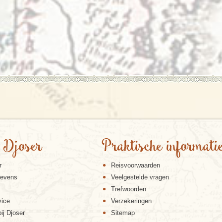
 Djoser
Praktische informati
r
Reisvoorwaarden
gevens
Veelgestelde vragen
Trefwoorden
vice
Verzekeringen
ij Djoser
Sitemap