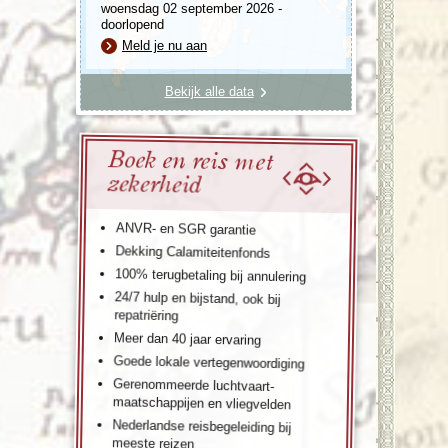
woensdag 02 september 2026 -
doorlopend
Meld je nu aan
Bekijk alle data
Boek en reis met
zekerheid
ANVR- en SGR garantie
Dekking Calamiteitenfonds
100% terugbetaling bij annulering
24/7 hulp en bijstand, ook bij
repatriëring
Meer dan 40 jaar ervaring
Goede lokale vertegenwoordiging
Gerenommeerde luchtvaart-
maatschappijen en vliegvelden
Nederlandse reisbegeleiding bij
meeste reizen