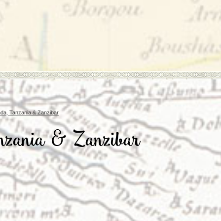
Rondreis Sulawesi &
Frankrijk
Laos
Mont
Molukken, 22 dagen
Malediven
a, Tanzania & Zanzibar
nzania & Zanzibar