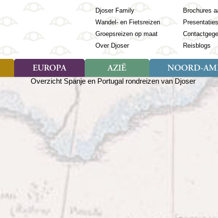
Djoser Family
Brochures a
Wandel- en Fietsreizen
Presentatie
Groepsreizen op maat
Contactgeg
Over Djoser
Reisblogs
EUROPA
AZIË
NOORD-AME
Soort reizen
Soort reizen
Landen
Soort reizen
Landen
ambique
Rondreis (28)
(Frans) Guyana
Rondreis (57)
Albanië
Rondreis (7)
Banglade
Geor
ibië
Familiereis (11)
Galapagos
Familiereis (22)
Andorra
Familiereis (2)
Bhutan
Grie
anda
Fietsreis (8)
Guatemala
Fietsreis (3)
Armenië
Natuur (5)
Cambodja
IJsl
Tomé en Principe
Wandelreis (23)
Honduras
Cultuur (28)
Azerbeidzjan
China
Ierl
ziland
Cultuur (12)
Mexico
Natuur (16)
Azoren
Filipijnen
Italië
zania
Natuur (3)
Nicaragua
Balkan
India
Kaap
o
Paaseiland
Baltische Staten
Indochina
Kos
bia
Paraguay
Bosnië en Herzegovina
Indonesië
Kroa
ibar
Peru
Bulgarije
Japan
Lapl
Nieuwe reizen
babwe
Suriname
Engeland
Jordanië
Letl
r
-Afrika
Rondreis China & Tibet, 42
Estland
Kazachst
Lito
dagen
Finland
Kirgizië
Made