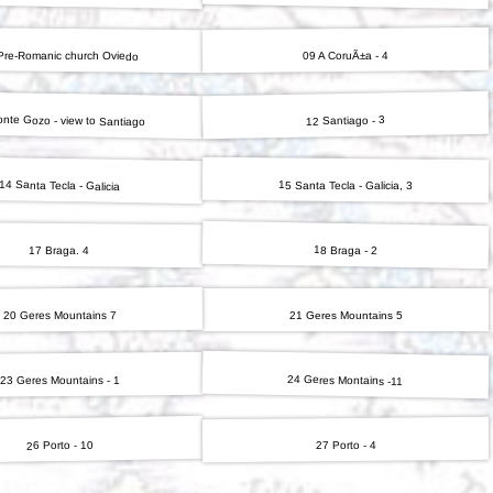
Pre-Romanic church Oviedo
09 A CoruÃ±a - 4
nte Gozo - view to Santiago
12 Santiago - 3
14 Santa Tecla - Galicia
15 Santa Tecla - Galicia, 3
18 Braga - 2
17 Braga. 4
20 Geres Mountains 7
21 Geres Mountains 5
24 Geres Montains -11
23 Geres Mountains - 1
26 Porto - 10
27 Porto - 4