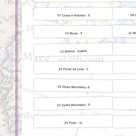
08 
07 Coast in Asturias - 6
11 Mo
10 Muxia - 5
13 Baiona - Galicia
16 Ponte de Lima - 5
19 Geres Mountains -9
22 Geres Mountains - 8
25 Porto - 11