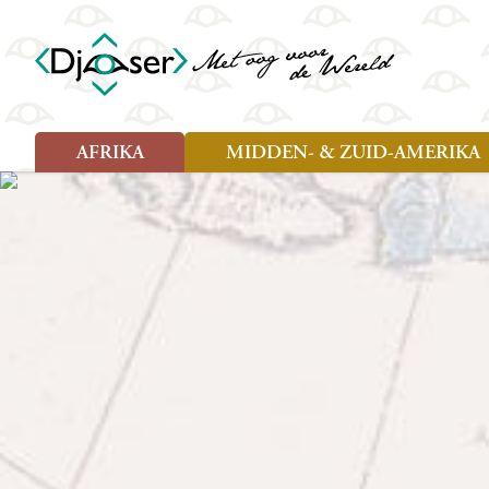
AFRIKA
MIDDEN- & ZUID-AMERIKA
Soort reizen
Soort reizen
Landen
Landen
Rondreis (26)
Rondreis (25)
Angola
Amazone
Moz
Familiereis (10)
Familiereis (10)
Benin
Argentinië
Nam
Fietsreis (2)
Fietsreis (1)
Botswana
Belize
Oeg
Wandelreis (1)
Cultuur (9)
Egypte
Bolivia
Sao 
Cultuur (3)
Natuur (13)
Ghana
Brazilië
Swa
Natuur (6)
Kaapverdië
Chili
Tan
Kenia
Colombia
Tog
Madagaskar
Costa Rica
Zam
Nieuwe reizen
Malawi
Cuba
Zanz
Voodoo in Benin en Togo, 16
Marokko
Ecuador
Zim
dagen
Mauritius
El Salvado
Zuid