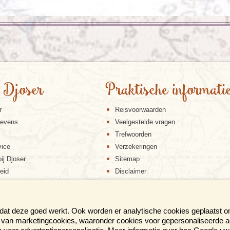
 Djoser
Praktische informati
r
Reisvoorwaarden
gevens
Veelgestelde vragen
Trefwoorden
vice
Verzekeringen
ij Djoser
Sitemap
eid
Disclaimer
Cookiebeleid
Privacy verklaring
Reis en boek met Djoser zekerheid
 dat deze goed werkt. Ook worden er analytische cookies geplaatst 
en van marketingcookies, waaronder cookies voor gepersonaliseerde 