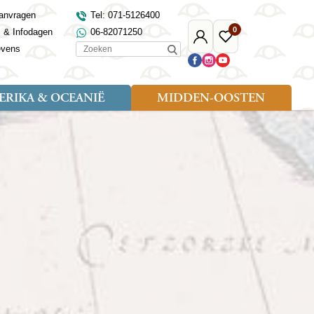
anvragen
Tel: 071-5126400
0
s & Infodagen
06-82071250
Mijn
Favoriete
Zoeken
evens
Djoser
reizen
RIKA & OCEANIË
MIDDEN-OOSTEN
Soort reizen
Landen
Landen
sh
gië
Rondreis (18)
Alaska
Maleisië
Noord-Macedonië
Egypte
kenland
Familiereis (9)
Australië
Mongolië
Noorwegen
Jordanië
and
Fietsreis (1)
Canada
Nepal
Polen
Marokko
and
Wandelreis (3)
Nieuw-Zeeland
Oezbekistan
Portugal
Oman
Cultuur (8)
Verenigde Staten
Singapore
Roemenië
Saoedi-Arabië
verdië
Sri Lanka
Sardinië
Tunesië
ovo
Taiwan
Schotland
Turkije
tië
Thailand
Servië
and
Tibet
Spanje
and
Turkmenistan
Turkije
an
uwen
Vietnam
Verenigd Koninkrijk
ira
Zijderoute
Wales