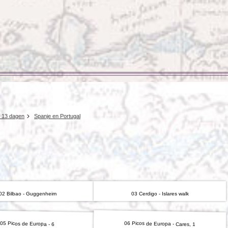
Rondreis Sulawesi &
Frankrijk
Laos
Mont
Molukken, 22 dagen
Malediven
, 13 dagen
Spanje en Portugal
02 Bilbao - Guggenheim
03 Cerdigo - Islares walk
06 Picos de Europa - Cares, 1
05 Picos de Europa - 6