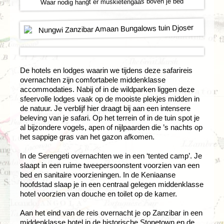
Waar nodig hangt er muskietengaas boven je bed
De hotels en lodges waarin we tijdens deze safarireis
overnachten zijn comfortabele middenklasse
accommodaties. Nabij of in de wildparken liggen deze
sfeervolle lodges vaak op de mooiste plekjes midden in
de natuur. Je verblijf hier draagt bij aan een intensere
beleving van je safari. Op het terrein of in de tuin spot je
al bijzondere vogels, apen of nijlpaarden die ’s nachts op
het sappige gras van het gazon afkomen.
In de Serengeti overnachten we in een ‘tented camp’. Je
slaapt in een ruime tweepersoonstent voorzien van een
bed en sanitaire voorzieningen. In de Keniaanse
hoofdstad slaap je in een centraal gelegen middenklasse
hotel voorzien van douche en toilet op de kamer.
Aan het eind van de reis overnacht je op Zanzibar in een
middenklasse hotel in de historische Stonetown en de