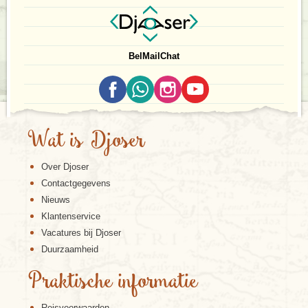
Bel
Mail
Chat
Wat is Djoser
Over Djoser
Contactgegevens
Nieuws
Klantenservice
Vacatures bij Djoser
Duurzaamheid
Praktische informatie
Reisvoorwaarden