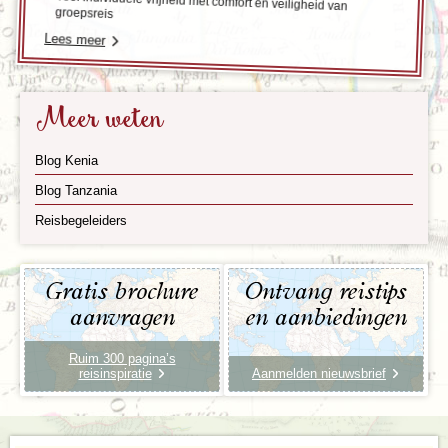
Veel individuele vrijheid met comfort en veiligheid van
groepsreis
Lees meer
Meer weten
Blog Kenia
Blog Tanzania
Reisbegeleiders
Gratis brochure
Ontvang reistips
aanvragen
en aanbiedingen
Ruim 300 pagina’s
reisinspiratie
Aanmelden nieuwsbrief