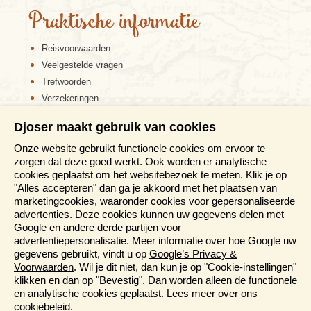
Praktische informatie
Reisvoorwaarden
Veelgestelde vragen
Trefwoorden
Verzekeringen
Sitemap
Djoser maakt gebruik van cookies
Disclaimer
Onze website gebruikt functionele cookies om ervoor te
Cookiebeleid
zorgen dat deze goed werkt. Ook worden er analytische
Privacy verklaring
cookies geplaatst om het websitebezoek te meten. Klik je op
Reis en boek met Djoser zekerheid
"Alles accepteren" dan ga je akkoord met het plaatsen van
marketingcookies, waaronder cookies voor gepersonaliseerde
Meer weten?
advertenties. Deze cookies kunnen uw gegevens delen met
Google en andere derde partijen voor
advertentiepersonalisatie. Meer informatie over hoe Google uw
Brochures aanvragen
gegevens gebruikt, vindt u op
Google’s Privacy &
Informatiedagen
Voorwaarden
. Wil je dit niet, dan kun je op "Cookie-instellingen"
Magazine
klikken en dan op "Bevestig". Dan worden alleen de functionele
Aanmelden nieuwsbrief
en analytische cookies geplaatst. Lees meer over ons
cookiebeleid
.