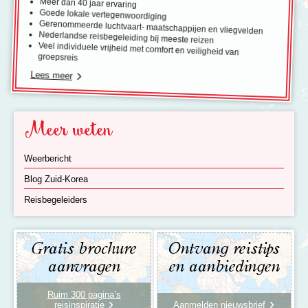
Meer dan 40 jaar ervaring
Goede lokale vertegenwoordiging
Gerenommeerde luchtvaart- maatschappijen en vliegvelden
Nederlandse reisbegeleiding bij meeste reizen
Veel individuele vrijheid met comfort en veiligheid van
groepsreis
Lees meer
Meer weten
Weerbericht
Blog Zuid-Korea
Reisbegeleiders
Gratis brochure
Ontvang reistips
aanvragen
en aanbiedingen
Ruim 300 pagina’s
reisinspiratie
Aanmelden nieuwsbrief