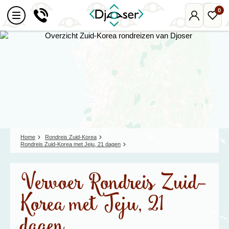
0
Mijn
Favo
Djoser
reize
Home
Rondreis Zuid-Korea
Rondreis Zuid-Korea met Jeju, 21 dagen
Vervoer Rondreis Zuid-
Korea met Jeju, 21
dagen