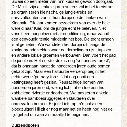
lawaai op een meter van m’n kussen gewoon doorgaat.
De Miki’s zijn al enkele jaren succesvol in het toerisme:
ze organiseren kleinschalige jungle-treks en
survivaltochten vanuit hun dorpje op de flanken van
Kinabalu. Elk jaar komen bezoekers van over de hele
wereld naar Kiau om de jungle echt te beleven. Niet
vanuit een bungalow met airconditioning, maar vanuit
een eenvoudig tentje middenin het bos. De tocht erheen
is al genieten. We wandelen het dorpje uit, langs de
kaalgebrande velden waar de dorpelingen rijst, tapioca
en andere lokale groenten verbouwen. Dan voert het pad
de jungle in. Het eerste stuk is nog ‘secondary forest’,
dat is ontstaan nadat de honderden jaren oude bomen
gekapt zijn. Maar een halfuurtje verderop begint het
echte werk: ‘primary forest’ dat nog nooit een
kettingzaag heeft gezien. Reusachtige bomen van
honderden jaren oud, weinig licht, af en toe een fris
kabbelend riviertje er doorheen. We passeren enkele
wankele bamboebruggetjes en klauteren over
omgevallen bomen. Er jeukt iets op m’n pols: een
bloedzuiger! Hij zit er nog maar net en heeft nog niet de
tijd gehad om aan z’n maaltijd te beginnen.
Duizendpoten