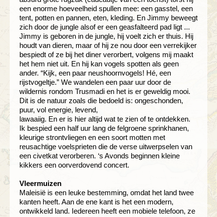
een enorme hoeveelheid spullen mee: een gasstel, een
tent, potten en pannen, eten, kleding. En Jimmy beweegt
zich door de jungle alsof er een geasfalteerd pad ligt ...
Jimmy is geboren in de jungle, hij voelt zich er thuis. Hij
houdt van dieren, maar of hij ze nou door een verrekijker
bespiedt of ze bij het diner verorbert, volgens mij maakt
het hem niet uit. En hij kan vogels spotten als geen
ander. “Kijk, een paar neushoornvogels! Hé, een
rijstvogeltje.” We wandelen een paar uur door de
wildernis rondom Trusmadi en het is er geweldig mooi.
Dit is de natuur zoals die bedoeld is: ongeschonden,
puur, vol energie, levend,
lawaaiig. En er is hier altijd wat te zien of te ontdekken.
Ik bespied een half uur lang de felgroene sprinkhanen,
kleurige strontvliegen en een soort motten met
reusachtige voelsprieten die de verse uitwerpselen van
een civetkat verorberen. ‘s Avonds beginnen kleine
kikkers een oorverdovend concert.
Vleermuizen
Maleisië is een leuke bestemming, omdat het land twee
kanten heeft. Aan de ene kant is het een modern,
ontwikkeld land. Iedereen heeft een mobiele telefoon, ze