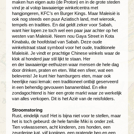
maken hun eigen auto (de Proton) en in de grote steden
vind je al volop lawaaierige winkelcentra met
hangjongeren, KFC’s en Burger Kings. Maar Maleisië is
ook nog steeds een puur Aziatisch land, met wierook,
tempels en tradities. En dat geldt zeker voor Sabah,
want hier lopen ze toch wel een paar jaar achter op het
westen van Maleisië. Neem nou Gaya Street in Kota
Kinabalu, de hoofdstad van Sabah. Deze oude
winkelstraat staat symbool voor het oude, traditionele
Maleisië. Je vindt er prachtige Chinese winkels waar de
klok al honderd jaar stil lijkt te staan. Her
en der lawaaierige eethuizen waar mensen de hele dag
door drinken, praten en eten. Wat een sfeer, wat een
belevenis! Je kunt hier hamburgers eten, maar ook
heerlijke nasi lemak: een traditioneel ontbijt geserveerd
in een behendig gevouwen bananenblad. En elke
zondagochtend is hier een grote markt waar ze werkelijk
van alles verkopen. Dit is het Azië van de reisfolders.
Stroomstoring
Rust, eindelijk rust! Het is bijna niet voor te stellen, maar
het is toch gebeurd: de hele familie Miki is onder zeil.
Tien volwassenen, acht kinderen, zes honden, een
zeurderige kat, vijf konijnen, een pratende beo en een