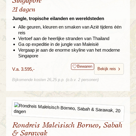
Singapore
21 dagen
Jungle, tropische eilanden en wereldsteden
Alle geuren, kleuren en smaken van Azië tijdens één
reis
Vertoef aan de heerlijke stranden van Thailand
Ga op expeditie in de jungle van Maleisië
Vergaap je aan de enorme skyline van het moderne
Singapore
Bewaren
V.a. 3.595,-
Bekijk reis
Bijkomende kosten 26,25 p.p. (o.b.v. 2 personen)
Rondreis Maleisisch Borneo, Sabah
& Sarawak