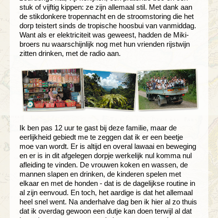
stuk of vijftig kippen: ze zijn allemaal stil. Met dank aan
de stikdonkere tropennacht en de stroomstoring die het
dorp teistert sinds de tropische hoosbui van vanmiddag.
Want als er elektriciteit was geweest, hadden de Miki-
broers nu waarschijnlijk nog met hun vrienden rijstwijn
zitten drinken, met de radio aan.
Ik ben pas 12 uur te gast bij deze familie, maar de
eerlijkheid gebiedt me te zeggen dat ik er een beetje
moe van wordt. Er is altijd en overal lawaai en beweging
en er is in dit afgelegen dorpje werkelijk nul komma nul
afleiding te vinden. De vrouwen koken en wassen, de
mannen slapen en drinken, de kinderen spelen met
elkaar en met de honden - dat is de dagelijkse routine in
al zijn eenvoud. En toch, het aardige is dat het allemaal
heel snel went. Na anderhalve dag ben ik hier al zo thuis
dat ik overdag gewoon een dutje kan doen terwijl al dat