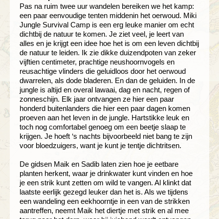
Pas na ruim twee uur wandelen bereiken we het kamp:
een paar eenvoudige tenten middenin het oerwoud. Miki
Jungle Survival Camp is een erg leuke manier om echt
dichtbij de natuur te komen. Je ziet veel, je leert van
alles en je krijgt een idee hoe het is om een leven dichtbij
de natuur te leiden. Ik zie dikke duizendpoten van zeker
vijftien centimeter, prachtige neushoornvogels en
reusachtige vlinders die geluidloos door het oerwoud
dwarrelen, als dode bladeren. En dan de geluiden. In de
jungle is altijd en overal lawaai, dag en nacht, regen of
zonneschijn. Elk jaar ontvangen ze hier een paar
honderd buitenlanders die hier een paar dagen komen
proeven aan het leven in de jungle. Hartstikke leuk en
toch nog comfortabel genoeg om een beetje slaap te
krijgen. Je hoeft ‘s nachts bijvoorbeeld niet bang te zijn
voor bloedzuigers, want je kunt je tentje dichtritsen.
De gidsen Maik en Sadib laten zien hoe je eetbare
planten herkent, waar je drinkwater kunt vinden en hoe
je een strik kunt zetten om wild te vangen. Al klinkt dat
laatste eerlijk gezegd leuker dan het is. Als we tijdens
een wandeling een eekhoorntje in een van de strikken
aantreffen, neemt Maik het diertje met strik en al mee