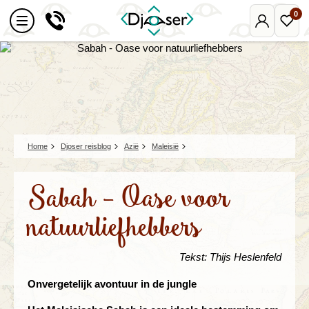
0
Mijn
Favo
Djoser
reize
Home
Djoser reisblog
Azië
Maleisië
Sabah - Oase voor
natuurliefhebbers
Tekst: Thijs Heslenfeld
Onvergetelijk avontuur in de jungle