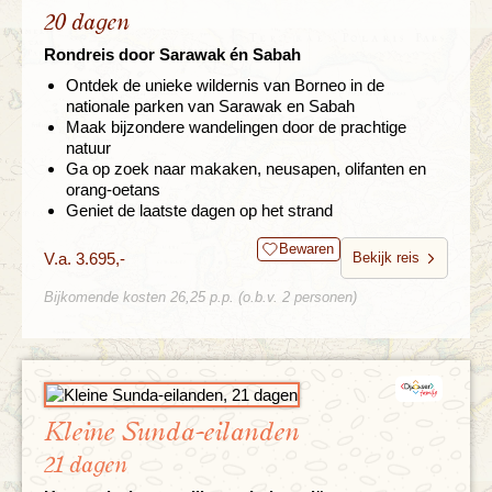
20 dagen
Rondreis door Sarawak én Sabah
Ontdek de unieke wildernis van Borneo in de
nationale parken van Sarawak en Sabah
Maak bijzondere wandelingen door de prachtige
natuur
Ga op zoek naar makaken, neusapen, olifanten en
orang-oetans
Geniet de laatste dagen op het strand
Bewaren
V.a. 3.695,-
Bekijk reis
Bijkomende kosten 26,25 p.p. (o.b.v. 2 personen)
Kleine Sunda-eilanden
21 dagen