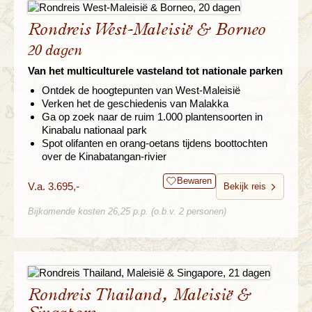
Rondreis West-Maleisië & Borneo
20 dagen
Van het multiculturele vasteland tot nationale parken
Ontdek de hoogtepunten van West-Maleisië
Verken het de geschiedenis van Malakka
Ga op zoek naar de ruim 1.000 plantensoorten in
Kinabalu nationaal park
Spot olifanten en orang-oetans tijdens boottochten
over de Kinabatangan-rivier
Bewaren
V.a. 3.695,-
Bekijk reis
Bijkomende kosten 26,25 p.p. (o.b.v. 2 personen)
Rondreis Thailand, Maleisië &