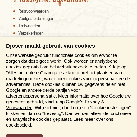
Reisvoorwaarden
Veelgestelde vragen
Trefwoorden
Verzekeringen
Sitemap
Djoser maakt gebruik van cookies
Disclaimer
Onze website gebruikt functionele cookies om ervoor te
Cookiebeleid
zorgen dat deze goed werkt. Ook worden er analytische
Privacy verklaring
cookies geplaatst om het websitebezoek te meten. Klik je op
Reis en boek met Djoser zekerheid
"Alles accepteren" dan ga je akkoord met het plaatsen van
marketingcookies, waaronder cookies voor gepersonaliseerde
Meer weten?
advertenties. Deze cookies kunnen uw gegevens delen met
Google en andere derde partijen voor
advertentiepersonalisatie. Meer informatie over hoe Google uw
Brochure aanvragen
gegevens gebruikt, vindt u op
Google’s Privacy &
Presentaties en Informatiedagen
Voorwaarden
. Wil je dit niet, dan kun je op "Cookie-instellingen"
Magazine
klikken en dan op "Bevestig". Dan worden alleen de functionele
Aanmelden nieuwsbrief
en analytische cookies geplaatst. Lees meer over ons
cookiebeleid
.
Functioneel en Analytisch