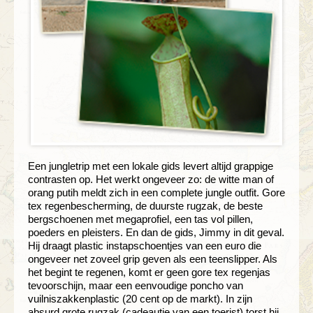
Een jungletrip met een lokale gids levert altijd grappige
contrasten op. Het werkt ongeveer zo: de witte man of
orang putih meldt zich in een complete jungle outfit. Gore
tex regenbescherming, de duurste rugzak, de beste
bergschoenen met megaprofiel, een tas vol pillen,
poeders en pleisters. En dan de gids, Jimmy in dit geval.
Hij draagt plastic instapschoentjes van een euro die
ongeveer net zoveel grip geven als een teenslipper. Als
het begint te regenen, komt er geen gore tex regenjas
tevoorschijn, maar een eenvoudige poncho van
vuilniszakkenplastic (20 cent op de markt). In zijn
absurd grote rugzak (cadeautje van een toerist) torst hij