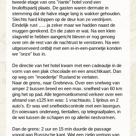
tweede etage van ons "riante" hotel vond een
bruiloftspartij plaats. De gasten waren dermate in
stemming dat de halve etage lang is wakker gehouden.
Slechts hard kloppen op de deur kon ze verdrijven.
Eindelijk rust ….. ja zeker maar we hadden naast de
muggen gerekend. En die zaten er wat. Na een klein
slagveld te hebben aangericht bleven er nog genoeg
over om de rest van de nachtrust te verstoren. Na een
uitgeserveerd ontbijt met een ei-in-een-pannetje konden
we "onze" bus in.
De directie van het hotel kwam met een cadeautje in de
vorm van een plak chocolade en een ansichtkaart. Dan
op weg om "moedertje" Rusland te verlaten.
Naar de grens, naar Grebneva. Over een snelweg van
amper 2 bussen breed en een max. snelheid van 60 km
ging het op pad. Alle tegemoetkomend verkeer over een
afstand van ±125 km was: 1 vrachtauto, 1 lijnbus en 2
auto's. Er was wel snelheidscontrole met een lasergun.
En ooievaars onderweg, tientallen, op telegraafpalen, in
de wei tussen de schapen en op allerlei nestvormen.
Dan de grens: 2 uur en 15 min duurde de passage
vooral aan Russische kant. Wat een zielig vertoon van