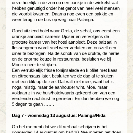
deze heerlijk in de zon op een bankje in de winkelstraat
hebben genuttigd onder het genot van heel veel mensen
die voorbij kwamen. Daarna nog even een bakkie en
weer terug in de bus op weg naar Palanga.
Goed uitziend hotel waar Greta, de schat, ons eerst een
drankje aanbiedt namens Djoser en vervolgens de
grootste kamer van het hotel aanbiedt. Deze balzaal in
flessengroen wordt snel weer verlaten om onszelf een
diner te bezorgen. Na de schok van de drukte, de herrie
en de enorme keuze in restaurants, besluiten we bij
Monika neer te strijken.
Een verrukkelijk frisse tonijnsalade en kipfilet met kaas
en citroensaus later, besluiten we de dag af te sluiten
met een blik op de zee. Dat valt niet mee, want het is
nogal mistig, maar de aanhouder wint. Moe, maar
voldaan zijn we huis/hotelwaarts gekeerd om van een
verdiende nachtrust te genieten. En dan hebben we nog
9 dagen te gaan …….
Dag 7 - woensdag 13 augustus: Palanga/Nida
Op het moment dat we dit verhaal schrijven is het
donderdag 14 augustus om half 10. We moeten het doen