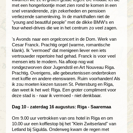
met een hongerloontje moet zien rond te komen in een
snel veranderende, zijn zekerheden en pensioen
verliezende samenleving. In de markthallen niet de
"young and beautiful people" met de dikke BMW's en
four-wheel-drives die we in het centrum zo veel zagen.
's Avonds naar een orgelconcert in de Dom. Werk van
Cesar Franck. Prachtig orgel (warme, romantische
klank). Ik "vermoed" dat menigeen liever een iets
vertrouwder repertoire had gehad. Franck is voor veel
mensen iets te modern. Na afloop nog wat
rondgezworven door Jugendstil en Art Nouveau Riga.
Prachtig. Overigens, alle gebeurtenissen onderbroken
met koffie en andere etenswaren. Ruim voorhanden! Als
ik zou moeten kiezen tussen St. Petersburg en Riga,
dan weet ik het wel: Riga. Een groter compliment voor
deze stad is - naar ik vermoed - niet denkbaar.
Dag 10 - zaterdag 16 augustus: Riga - Saaremaa
Om 9.00 uur vertrokken van ons hotel in Riga en om
10.00 uur een koffiestop bij het "Klein Zwitserland" van
Letland bij Sigulda. Onderweg kwam de regen met