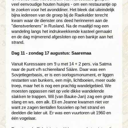
veel eenvoudige houten huisjes - om een restaurantje op
te zoeken voor het avonddiner. Het bleek dat uiteindelijk
bijna iedereen van de groep bij de Raekelder terecht
kwam waar de dienster ons deed herinneren aan de
"dienstverleners" in Rusland. Na de maaltijd nog een
wandeling langs het indrukwekkende kasteel gemaakt
en de dag mijmerend afgesloten op een bankje aan het
strand.
Dag 11 - zondag 17 augustus: Saaremaa
Vanuit Kuressaare om 9 u met 14 + 2 pers. via Satma
naar de punt v/h schiereiland Sääre. Daar was een
Sovjetlegerbasis, er is een oorlogsmonument, er liggen
restanten van bunkers, een mijn, lichtboeien, meer oude
troep, maar het is nog een prachtig wandelgebied. We
moesten oppassen niet op vele dikke wandelende
slakken te trappen. Wil (van Bauke-Jan) zag een grote
slang en ws. een alk. Eli en Jeanne kwamen niet ver
want ze zagen tientallen fossielen op het strand en
deelden die later uit. Er was een vuurtoren uit 1960 en
één vogelaar.