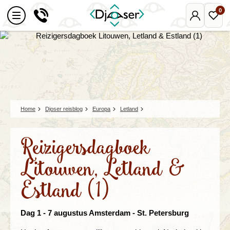
0
Mijn
Favo
Djoser
reize
Home
Djoser reisblog
Europa
Letland
Reizigersdagboek
Litouwen, Letland &
Estland (1)
Dag 1 - 7 augustus Amsterdam - St. Petersburg