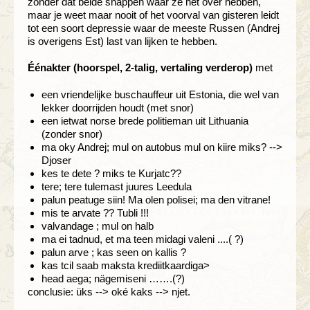
zonder dat beide snappen waar ze het over hebben,
maar je weet maar nooit of het voorval van gisteren leidt
tot een soort depressie waar de meeste Russen (Andrej
is overigens Est) last van lijken te hebben.
Éénakter (hoorspel, 2-talig, vertaling verderop)
met
een vriendelijke buschauffeur uit Estonia, die wel van
lekker doorrijden houdt (met snor)
een ietwat norse brede politieman uit Lithuania
(zonder snor)
ma oky Andrej; mul on autobus mul on kiire miks? -->
Djoser
kes te dete ? miks te Kurjatc??
tere; tere tulemast juures Leedula
palun peatuge siin! Ma olen polisei; ma den vitrane!
mis te arvate ?? Tubli !!!
valvandage ; mul on halb
ma ei tadnud, et ma teen midagi valeni ....( ?)
palun arve ; kas seen on kallis ?
kas tcil saab maksta krediitkaardiga>
head aega; nägemiseni …….(?)
conclusie: üks --> oké kaks --> njet.