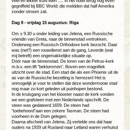
veel en lekker kunt eten …. In het hotel terug nog even
gegniffeld bij BBC World; die meldden dat half Amerika
zonder stroom zat.
Dag 9 - vrijdag 15 augustus: Riga
Om ± 9.30 u onder leiding van Jelena, een Russische
vriendin van Greta, naar de binnenstad vertrokken.
Onderweg een Russisch Orthodoxe kerk bezocht. Daar
was (net?) een rouwdienst aan de gang. Leverde (wat
mij betreft) een ongemakkelijke situatie op.
Dóór naar de binnenstad. De toren van de Petrus-kerk
m.b.v. een lift "beklommen". Boven een magnifiek
uitzicht over de stad. Een stad die als een Phoenix uit de
as van de Russische bezetting is herrezen! Het is
onmogelijk je voor te stellen dat deze wondermooie stad
nog maar zo kort geleden uit puinhopen bestond.
In de kruisgang van het klooster naast de kerk vonden
we een grafsteen met een Nederlands opschrift. De
steen was gedateerd 1659. De steen had
"toebehoord"aan een zekere Tasman. De steen had
voorheen in de Dom gelegen.
Daarna afscheid van Jelena. Zij vertelde ons dat haar
ouders na 1939 uit Rusland naar Letland waren verhuisd