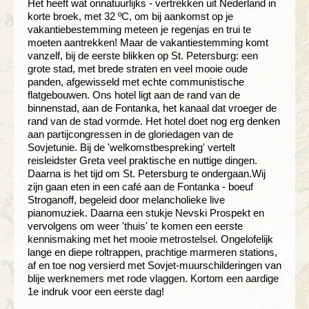
Het heeft wat onnatuurlijks - vertrekken uit Nederland in
korte broek, met 32 ºC, om bij aankomst op je
vakantiebestemming meteen je regenjas en trui te
moeten aantrekken! Maar de vakantiestemming komt
vanzelf, bij de eerste blikken op St. Petersburg: een
grote stad, met brede straten en veel mooie oude
panden, afgewisseld met echte communistische
flatgebouwen. Ons hotel ligt aan de rand van de
binnenstad, aan de Fontanka, het kanaal dat vroeger de
rand van de stad vormde. Het hotel doet nog erg denken
aan partijcongressen in de gloriedagen van de
Sovjetunie. Bij de 'welkomstbespreking' vertelt
reisleidster Greta veel praktische en nuttige dingen.
Daarna is het tijd om St. Petersburg te ondergaan.Wij
zijn gaan eten in een café aan de Fontanka - boeuf
Stroganoff, begeleid door melancholieke live
pianomuziek. Daarna een stukje Nevski Prospekt en
vervolgens om weer 'thuis' te komen een eerste
kennismaking met het mooie metrostelsel. Ongelofelijk
lange en diepe roltrappen, prachtige marmeren stations,
af en toe nog versierd met Sovjet-muurschilderingen van
blije werknemers met rode vlaggen. Kortom een aardige
1e indruk voor een eerste dag!