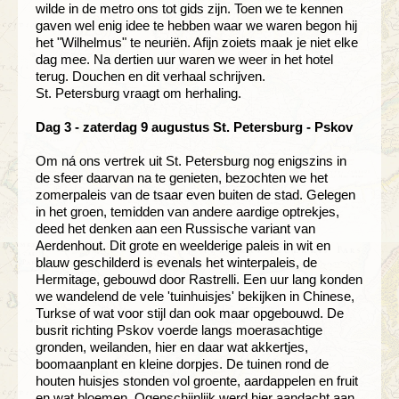
wilde in de metro ons tot gids zijn. Toen we te kennen
gaven wel enig idee te hebben waar we waren begon hij
het "Wilhelmus" te neuriën. Afijn zoiets maak je niet elke
dag mee. Na dertien uur waren we weer in het hotel
terug. Douchen en dit verhaal schrijven.
St. Petersburg vraagt om herhaling.
Dag 3 - zaterdag 9 augustus St. Petersburg - Pskov
Om ná ons vertrek uit St. Petersburg nog enigszins in
de sfeer daarvan na te genieten, bezochten we het
zomerpaleis van de tsaar even buiten de stad. Gelegen
in het groen, temidden van andere aardige optrekjes,
deed het denken aan een Russische variant van
Aerdenhout. Dit grote en weelderige paleis in wit en
blauw geschilderd is evenals het winterpaleis, de
Hermitage, gebouwd door Rastrelli. Een uur lang konden
we wandelend de vele 'tuinhuisjes' bekijken in Chinese,
Turkse of wat voor stijl dan ook maar opgebouwd. De
busrit richting Pskov voerde langs moerasachtige
gronden, weilanden, hier en daar wat akkertjes,
boomaanplant en kleine dorpjes. De tuinen rond de
houten huisjes stonden vol groente, aardappelen en fruit
en wat bloemen. Ogenschijnlijk werd hier aandacht aan