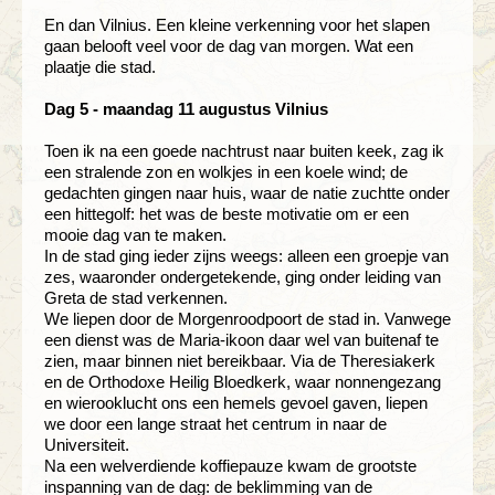
En dan Vilnius. Een kleine verkenning voor het slapen
gaan belooft veel voor de dag van morgen. Wat een
plaatje die stad.
Dag 5 - maandag 11 augustus Vilnius
Toen ik na een goede nachtrust naar buiten keek, zag ik
een stralende zon en wolkjes in een koele wind; de
gedachten gingen naar huis, waar de natie zuchtte onder
een hittegolf: het was de beste motivatie om er een
mooie dag van te maken.
In de stad ging ieder zijns weegs: alleen een groepje van
zes, waaronder ondergetekende, ging onder leiding van
Greta de stad verkennen.
We liepen door de Morgenroodpoort de stad in. Vanwege
een dienst was de Maria-ikoon daar wel van buitenaf te
zien, maar binnen niet bereikbaar. Via de Theresiakerk
en de Orthodoxe Heilig Bloedkerk, waar nonnengezang
en wierooklucht ons een hemels gevoel gaven, liepen
we door een lange straat het centrum in naar de
Universiteit.
Na een welverdiende koffiepauze kwam de grootste
inspanning van de dag: de beklimming van de