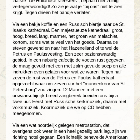
laatste "De Hollandse Meesters", bepaald niet zuinig
vertegenwoordigd! Zo zie je wat je "bij ons" niet te zien
krijgt. Tegen drieën het pandje verlaten.
Via een bakje koffie en een Russisch biertje naar de St.
Isaaks kathedraal. Een majestueuze kathedraal, groot,
hoog, breed, lang, marmer, het groen van malachiet,
kortom, soms wat te veel van het goede. Daarna de
steven gewend en naar het Hazeneiland of te wel de
Petrus en Paulusvesting. Een zeer bezienswaardig
gebied. In een naburig cafeetje de voeten rust gegeven,
de maag gevuld met een met zalm gevulde soep en alle
indrukken even gelaten voor wat ze waren. Tegen half
zeven de rust van de Petrus en Paulus kathedraal
opgezocht waar om zeven uur het "mannenkoor van St.
Petersburg" zou zingen. 12 Mannen met een
onwaarschijnlijk breed zangbereik boeiden ons bijna
twee uur. Eerst met Russische kerkmuziek, daarna met
volksmuziek. Koormuziek die we op CD hebben
meegenomen.
Via een wat noordelijk gelegen metrostation, dat
overigens ook weer in een heel gezellig park lag, zijn we
richting hotel gegaan. Een lichtelijk benevelde Amerikaan