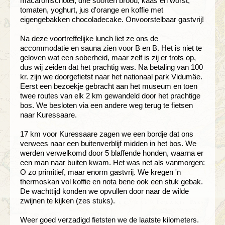
macaronischotel, drie soorten brood, kaas en worst,
tomaten, yoghurt, jus d'orange en koffie met
eigengebakken chocoladecake. Onvoorstelbaar gastvrij!
Na deze voortreffelijke lunch liet ze ons de
accommodatie en sauna zien voor B en B. Het is niet te
geloven wat een soberheid, maar zelf is zij er trots op,
dus wij zeiden dat het prachtig was. Na betaling van 100
kr. zijn we doorgefietst naar het nationaal park Vidumäe.
Eerst een bezoekje gebracht aan het museum en toen
twee routes van elk 2 km gewandeld door het prachtige
bos. We besloten via een andere weg terug te fietsen
naar Kuressaare.
17 km voor Kuressaare zagen we een bordje dat ons
verwees naar een buitenverblijf midden in het bos. We
werden verwelkomd door 5 blaffende honden, waarna er
een man naar buiten kwam. Het was net als vanmorgen:
O zo primitief, maar enorm gastvrij. We kregen 'n
thermoskan vol koffie en nota bene ook een stuk gebak.
De wachttijd konden we opvullen door naar de wilde
zwijnen te kijken (zes stuks).
Weer goed verzadigd fietsten we de laatste kilometers.