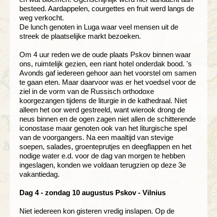
besteed. Aardappelen, courgettes en fruit werd langs de
weg verkocht.
De lunch genoten in Luga waar veel mensen uit de
streek de plaatselijke markt bezoeken.
Om 4 uur reden we de oude plaats Pskov binnen waar
ons, ruimtelijk gezien, een riant hotel onderdak bood. 's
Avonds gaf iedereen gehoor aan het voorstel om samen
te gaan eten. Maar daarvoor was er het voedsel voor de
ziel in de vorm van de Russisch orthodoxe
koorgezangen tijdens de liturgie in de kathedraal. Niet
alleen het oor werd gestreeld, want wierook drong de
neus binnen en de ogen zagen niet allen de schitterende
iconostase maar genoten ook van het liturgische spel
van de voorgangers. Na een maaltijd van stevige
soepen, salades, groenteprutjes en deegflappen en het
nodige water e.d. voor de dag van morgen te hebben
ingeslagen, konden we voldaan terugzien op deze 3e
vakantiedag.
Dag 4 - zondag 10 augustus Pskov - Vilnius
Niet iedereen kon gisteren vredig inslapen. Op de