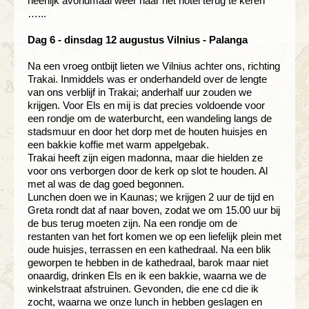
heerlijk avondmaal weer naar het hotel terug te keren
…...
Dag 6 - dinsdag 12 augustus Vilnius - Palanga
Na een vroeg ontbijt lieten we Vilnius achter ons, richting
Trakai. Inmiddels was er onderhandeld over de lengte
van ons verblijf in Trakai; anderhalf uur zouden we
krijgen. Voor Els en mij is dat precies voldoende voor
een rondje om de waterburcht, een wandeling langs de
stadsmuur en door het dorp met de houten huisjes en
een bakkie koffie met warm appelgebak.
Trakai heeft zijn eigen madonna, maar die hielden ze
voor ons verborgen door de kerk op slot te houden. Al
met al was de dag goed begonnen.
Lunchen doen we in Kaunas; we krijgen 2 uur de tijd en
Greta rondt dat af naar boven, zodat we om 15.00 uur bij
de bus terug moeten zijn. Na een rondje om de
restanten van het fort komen we op een liefelijk plein met
oude huisjes, terrassen en een kathedraal. Na een blik
geworpen te hebben in de kathedraal, barok maar niet
onaardig, drinken Els en ik een bakkie, waarna we de
winkelstraat afstruinen. Gevonden, die ene cd die ik
zocht, waarna we onze lunch in hebben geslagen en