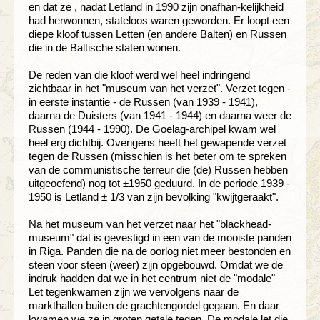
en dat ze , nadat Letland in 1990 zijn onafhan-kelijkheid
had herwonnen, stateloos waren geworden. Er loopt een
diepe kloof tussen Letten (en andere Balten) en Russen
die in de Baltische staten wonen.
De reden van die kloof werd wel heel indringend
zichtbaar in het "museum van het verzet". Verzet tegen -
in eerste instantie - de Russen (van 1939 - 1941),
daarna de Duisters (van 1941 - 1944) en daarna weer de
Russen (1944 - 1990). De Goelag-archipel kwam wel
heel erg dichtbij. Overigens heeft het gewapende verzet
tegen de Russen (misschien is het beter om te spreken
van de communistische terreur die (de) Russen hebben
uitgeoefend) nog tot ±1950 geduurd. In de periode 1939 -
1950 is Letland ± 1/3 van zijn bevolking "kwijtgeraakt".
Na het museum van het verzet naar het "blackhead-
museum" dat is gevestigd in een van de mooiste panden
in Riga. Panden die na de oorlog niet meer bestonden en
steen voor steen (weer) zijn opgebouwd. Omdat we de
indruk hadden dat we in het centrum niet de "modale"
Let tegenkwamen zijn we vervolgens naar de
markthallen buiten de grachtengordel gegaan. En daar
kwamen we ze in groten getale tegen. De modale let die