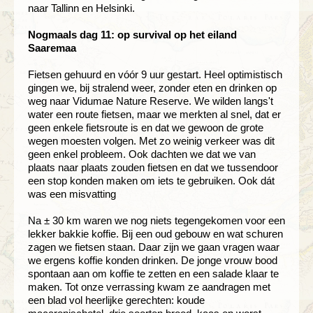
naar Tallinn en Helsinki.
Nogmaals dag 11: op survival op het eiland
Saaremaa
Fietsen gehuurd en vóór 9 uur gestart. Heel optimistisch
gingen we, bij stralend weer, zonder eten en drinken op
weg naar Vidumae Nature Reserve. We wilden langs't
water een route fietsen, maar we merkten al snel, dat er
geen enkele fietsroute is en dat we gewoon de grote
wegen moesten volgen. Met zo weinig verkeer was dit
geen enkel probleem. Ook dachten we dat we van
plaats naar plaats zouden fietsen en dat we tussendoor
een stop konden maken om iets te gebruiken. Ook dát
was een misvatting
Na ± 30 km waren we nog niets tegengekomen voor een
lekker bakkie koffie. Bij een oud gebouw en wat schuren
zagen we fietsen staan. Daar zijn we gaan vragen waar
we ergens koffie konden drinken. De jonge vrouw bood
spontaan aan om koffie te zetten en een salade klaar te
maken. Tot onze verrassing kwam ze aandragen met
een blad vol heerlijke gerechten: koude