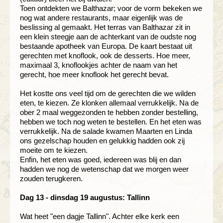
Toen ontdekten we Balthazar; voor de vorm bekeken we
nog wat andere restaurants, maar eigenlijk was de
beslissing al gemaakt. Het terras van Balthazar zit in
een klein steegje aan de achterkant van de oudste nog
bestaande apotheek van Europa. De kaart bestaat uit
gerechten met knoflook, ook de desserts. Hoe meer,
maximaal 3, knoflookjes achter de naam van het
gerecht, hoe meer knoflook het gerecht bevat.
Het kostte ons veel tijd om de gerechten die we wilden
eten, te kiezen. Ze klonken allemaal verrukkelijk. Na de
ober 2 maal weggezonden te hebben zonder bestelling,
hebben we toch nog weten te bestellen. En het eten was
verrukkelijk. Na de salade kwamen Maarten en Linda
ons gezelschap houden en gelukkig hadden ook zij
moeite om te kiezen.
Enfin, het eten was goed, iedereen was blij en dan
hadden we nog de wetenschap dat we morgen weer
zouden terugkeren.
Dag 13 - dinsdag 19 augustus: Tallinn
Wat heet "een dagje Tallinn". Achter elke kerk een