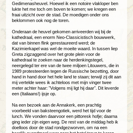
Gedimenasheuvel. Hoewel ik een notoire vlakloper ben
lukte het me toch om boven te komen; we kregen een
fraai uitzicht over de stad. De moedigen onder ons
beklommen ook nog de toren.
Onderaan de heuvel gekomen arriveerden wij bij de
kathedraal, een enorm Neo-Classicistisch bouwwerk,
dat van binnen flink gerestaureerd werd; de
Kazimierkapel was wel de moeite waard. In tussen liep
Greta zigzaggend over het grote plein voor de
kathedraal te zoeken naar de herdenkingstegel,
neergelegd ter ere van de twee miljoen Litouwers, die in
1989 protesteerden tegen de Russische bezetting, door
hand in hand door het hele land te staan; terwijl zij dit aan
mij vertelde wees ik achteloos met mijn vinger twee
meter achter haar: "Volgens mij ligt hij daar". Dit leverde
een (Italiaans!) ijsje op.
Na een bezoek aan de Annakerk, een prachtig
voorbeeld van baksteengotiek, werd het tijd voor de
lunch. We vonden daarvoor een pittoresk hofje; daarna
ging ieder zijn eigen weg. De rest van de middag heb ik
doelloos door de stad rondgezworven, om na een