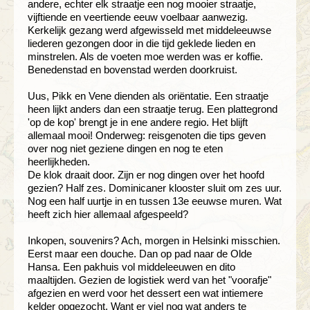
andere, echter elk straatje een nog mooier straatje,
vijftiende en veertiende eeuw voelbaar aanwezig.
Kerkelijk gezang werd afgewisseld met middeleeuwse
liederen gezongen door in die tijd geklede lieden en
minstrelen. Als de voeten moe werden was er koffie.
Benedenstad en bovenstad werden doorkruist.
Uus, Pikk en Vene dienden als oriëntatie. Een straatje
heen lijkt anders dan een straatje terug. Een plattegrond
'op de kop' brengt je in ene andere regio. Het blijft
allemaal mooi! Onderweg: reisgenoten die tips geven
over nog niet geziene dingen en nog te eten
heerlijkheden.
De klok draait door. Zijn er nog dingen over het hoofd
gezien? Half zes. Dominicaner klooster sluit om zes uur.
Nog een half uurtje in en tussen 13e eeuwse muren. Wat
heeft zich hier allemaal afgespeeld?
Inkopen, souvenirs? Ach, morgen in Helsinki misschien.
Eerst maar een douche. Dan op pad naar de Olde
Hansa. Een pakhuis vol middeleeuwen en dito
maaltijden. Gezien de logistiek werd van het "voorafje"
afgezien en werd voor het dessert een wat intiemere
kelder opgezocht. Want er viel nog wat anders te