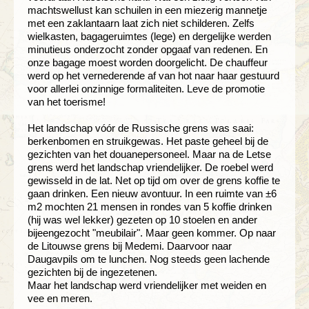
machtswellust kan schuilen in een miezerig mannetje
met een zaklantaarn laat zich niet schilderen. Zelfs
wielkasten, bagageruimtes (lege) en dergelijke werden
minutieus onderzocht zonder opgaaf van redenen. En
onze bagage moest worden doorgelicht. De chauffeur
werd op het vernederende af van hot naar haar gestuurd
voor allerlei onzinnige formaliteiten. Leve de promotie
van het toerisme!
Het landschap vóór de Russische grens was saai:
berkenbomen en struikgewas. Het paste geheel bij de
gezichten van het douanepersoneel. Maar na de Letse
grens werd het landschap vriendelijker. De roebel werd
gewisseld in de lat. Net op tijd om over de grens koffie te
gaan drinken. Een nieuw avontuur. In een ruimte van ±6
m2 mochten 21 mensen in rondes van 5 koffie drinken
(hij was wel lekker) gezeten op 10 stoelen en ander
bijeengezocht "meubilair". Maar geen kommer. Op naar
de Litouwse grens bij Medemi. Daarvoor naar
Daugavpils om te lunchen. Nog steeds geen lachende
gezichten bij de ingezetenen.
Maar het landschap werd vriendelijker met weiden en
vee en meren.