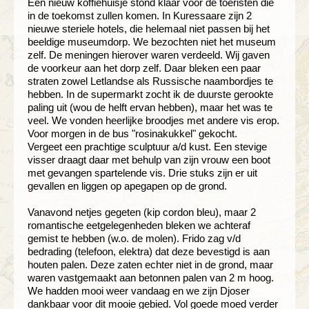
Een nieuw koffiehuisje stond klaar voor de toeristen die
in de toekomst zullen komen. In Kuressaare zijn 2
nieuwe steriele hotels, die helemaal niet passen bij het
beeldige museumdorp. We bezochten niet het museum
zelf. De meningen hierover waren verdeeld. Wij gaven
de voorkeur aan het dorp zelf. Daar bleken een paar
straten zowel Letlandse als Russische naambordjes te
hebben. In de supermarkt zocht ik de duurste gerookte
paling uit (wou de helft ervan hebben), maar het was te
veel. We vonden heerlijke broodjes met andere vis erop.
Voor morgen in de bus "rosinakukkel" gekocht.
Vergeet een prachtige sculptuur a/d kust. Een stevige
visser draagt daar met behulp van zijn vrouw een boot
met gevangen spartelende vis. Drie stuks zijn er uit
gevallen en liggen op apegapen op de grond.
Vanavond netjes gegeten (kip cordon bleu), maar 2
romantische eetgelegenheden bleken we achteraf
gemist te hebben (w.o. de molen). Frido zag v/d
bedrading (telefoon, elektra) dat deze bevestigd is aan
houten palen. Deze zaten echter niet in de grond, maar
waren vastgemaakt aan betonnen palen van 2 m hoog.
We hadden mooi weer vandaag en we zijn Djoser
dankbaar voor dit mooie gebied. Vol goede moed verder