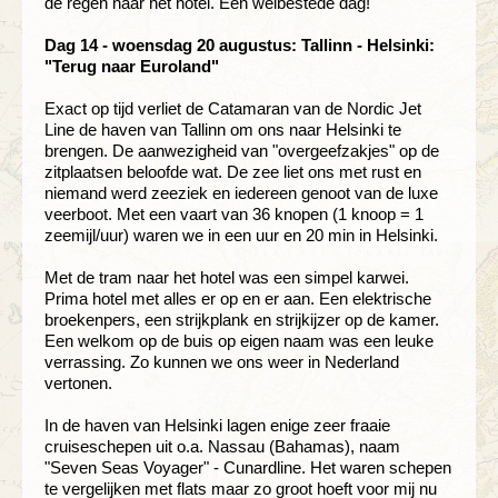
de regen naar het hotel. Een welbestede dag!
Dag 14 - woensdag 20 augustus: Tallinn - Helsinki:
"Terug naar Euroland"
Exact op tijd verliet de Catamaran van de Nordic Jet
Line de haven van Tallinn om ons naar Helsinki te
brengen. De aanwezigheid van "overgeefzakjes" op de
zitplaatsen beloofde wat. De zee liet ons met rust en
niemand werd zeeziek en iedereen genoot van de luxe
veerboot. Met een vaart van 36 knopen (1 knoop = 1
zeemijl/uur) waren we in een uur en 20 min in Helsinki.
Met de tram naar het hotel was een simpel karwei.
Prima hotel met alles er op en er aan. Een elektrische
broekenpers, een strijkplank en strijkijzer op de kamer.
Een welkom op de buis op eigen naam was een leuke
verrassing. Zo kunnen we ons weer in Nederland
vertonen.
In de haven van Helsinki lagen enige zeer fraaie
cruiseschepen uit o.a. Nassau (Bahamas), naam
"Seven Seas Voyager" - Cunardline. Het waren schepen
te vergelijken met flats maar zo groot hoeft voor mij nu