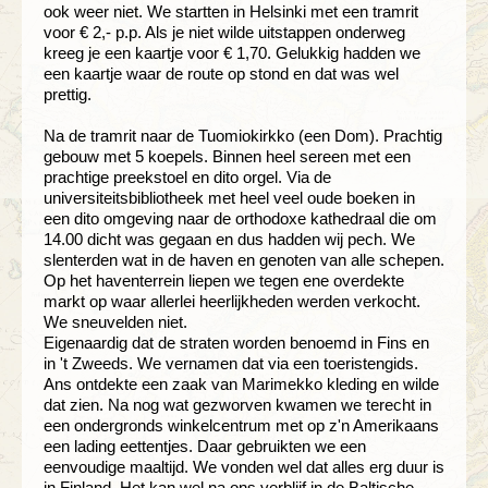
ook weer niet. We startten in Helsinki met een tramrit
voor € 2,- p.p. Als je niet wilde uitstappen onderweg
kreeg je een kaartje voor € 1,70. Gelukkig hadden we
een kaartje waar de route op stond en dat was wel
prettig.
Na de tramrit naar de Tuomiokirkko (een Dom). Prachtig
gebouw met 5 koepels. Binnen heel sereen met een
prachtige preekstoel en dito orgel. Via de
universiteitsbibliotheek met heel veel oude boeken in
een dito omgeving naar de orthodoxe kathedraal die om
14.00 dicht was gegaan en dus hadden wij pech. We
slenterden wat in de haven en genoten van alle schepen.
Op het haventerrein liepen we tegen ene overdekte
markt op waar allerlei heerlijkheden werden verkocht.
We sneuvelden niet.
Eigenaardig dat de straten worden benoemd in Fins en
in 't Zweeds. We vernamen dat via een toeristengids.
Ans ontdekte een zaak van Marimekko kleding en wilde
dat zien. Na nog wat gezworven kwamen we terecht in
een ondergronds winkelcentrum met op z'n Amerikaans
een lading eettentjes. Daar gebruikten we een
eenvoudige maaltijd. We vonden wel dat alles erg duur is
in Finland. Het kan wel na ons verblijf in de Baltische