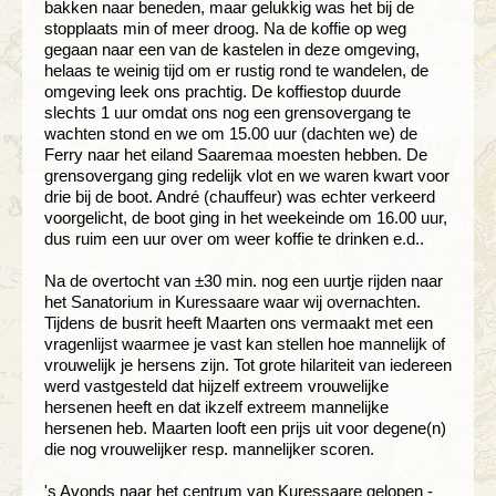
bakken naar beneden, maar gelukkig was het bij de
stopplaats min of meer droog. Na de koffie op weg
gegaan naar een van de kastelen in deze omgeving,
helaas te weinig tijd om er rustig rond te wandelen, de
omgeving leek ons prachtig. De koffiestop duurde
slechts 1 uur omdat ons nog een grensovergang te
wachten stond en we om 15.00 uur (dachten we) de
Ferry naar het eiland Saaremaa moesten hebben. De
grensovergang ging redelijk vlot en we waren kwart voor
drie bij de boot. André (chauffeur) was echter verkeerd
voorgelicht, de boot ging in het weekeinde om 16.00 uur,
dus ruim een uur over om weer koffie te drinken e.d..
Na de overtocht van ±30 min. nog een uurtje rijden naar
het Sanatorium in Kuressaare waar wij overnachten.
Tijdens de busrit heeft Maarten ons vermaakt met een
vragenlijst waarmee je vast kan stellen hoe mannelijk of
vrouwelijk je hersens zijn. Tot grote hilariteit van iedereen
werd vastgesteld dat hijzelf extreem vrouwelijke
hersenen heeft en dat ikzelf extreem mannelijke
hersenen heb. Maarten looft een prijs uit voor degene(n)
die nog vrouwelijker resp. mannelijker scoren.
's Avonds naar het centrum van Kuressaare gelopen -