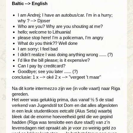
Baltic --> English
I am Andrej; I have an autobus/car. I'm in a hurry;
why ? --> Djoser
Who are you? Why are you shouting at me?
hello; welcome to Lithuania!
please stop here! I'm a policeman, I'm angry
What do you think?? Well done
I am sorry; I feel bad
I didn't realize I was doing anything wrong ...... (?)
I'd like the bill please; is it expensive?
Can I pay by creditcard?
Goodbye; see you later ...... (?)
conclusie: 1 x --> oké 2 x --> "vergeet 't maar"
Na dit korte intermezzo zijn we (in volle vaart) naar Riga
gereden.
Het weer was gelukkig prima, dus vanaf ½ 5 de stad
verkend van Jugendstil tot Dom en dat alles afgesloten
in een leuk studentikoos eetcafé (Alus Seta) waarbij
bleek dat de enorme hoeveelheid geld die we gepind
hadden (Riga was tenslotte een dure stad!) van z'n
levensdagen niet opraakt als je voor zo weinig geld zo