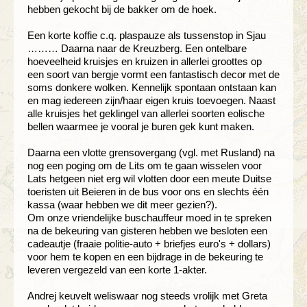
hebben gekocht bij de bakker om de hoek.
Een korte koffie c.q. plaspauze als tussenstop in Sjau
……… Daarna naar de Kreuzberg. Een ontelbare
hoeveelheid kruisjes en kruizen in allerlei groottes op
een soort van bergje vormt een fantastisch decor met de
soms donkere wolken. Kennelijk spontaan ontstaan kan
en mag iedereen zijn/haar eigen kruis toevoegen. Naast
alle kruisjes het geklingel van allerlei soorten eolische
bellen waarmee je vooral je buren gek kunt maken.
Daarna een vlotte grensovergang (vgl. met Rusland) na
nog een poging om de Lits om te gaan wisselen voor
Lats hetgeen niet erg wil vlotten door een meute Duitse
toeristen uit Beieren in de bus voor ons en slechts één
kassa (waar hebben we dit meer gezien?).
Om onze vriendelijke buschauffeur moed in te spreken
na de bekeuring van gisteren hebben we besloten een
cadeautje (fraaie politie-auto + briefjes euro's + dollars)
voor hem te kopen en een bijdrage in de bekeuring te
leveren vergezeld van een korte 1-akter.
Andrej keuvelt weliswaar nog steeds vrolijk met Greta