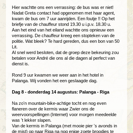
Hier wachtte ons een verrassing: de bus was er niet!
Nadat Greta contact had opgenomen met haar agent,
kwam de bus om 7 uur aanrijden. Een foutje !! Op het
briefje van de chauffeur stond 19.30 u i.p.v. 18.30 u.
Aan het eind van het eiland wachtte ons opnieuw een
verrassing. De chauffeur kreeg een stopteken van de
politie. Wat bleek? Te hard gereden, dus een bon van 50
Lit.
Al snel werd besloten, dat de groep deze bekeuring zou
betalen voor André die ons al die dagen al perfect van
dienst is.
Rond 9 uur kwamen we weer aan in het hotel in
Palanga. Wij vonden het een geslaagde dag.
Dag 8 - donderdag 14 augustus: Palanga - Riga
Na zo'n mountain-bike-achtige tocht en nog even
flaneren over de kermis waar Zwier ons de
weervoorspellingen (Internet) voor morgen meedeelde
was 't lekker slapen.
Van de kermis in Palanga (met mooie pier 's avonds in
de mist) op naar Riga na nog enige zoete broodjes te