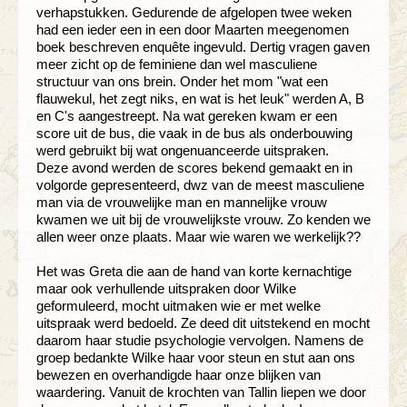
verhapstukken. Gedurende de afgelopen twee weken
had een ieder een in een door Maarten meegenomen
boek beschreven enquête ingevuld. Dertig vragen gaven
meer zicht op de feminiene dan wel masculiene
structuur van ons brein. Onder het mom "wat een
flauwekul, het zegt niks, en wat is het leuk" werden A, B
en C's aangestreept. Na wat gereken kwam er een
score uit de bus, die vaak in de bus als onderbouwing
werd gebruikt bij wat ongenuanceerde uitspraken.
Deze avond werden de scores bekend gemaakt en in
volgorde gepresenteerd, dwz van de meest masculiene
man via de vrouwelijke man en mannelijke vrouw
kwamen we uit bij de vrouwelijkste vrouw. Zo kenden we
allen weer onze plaats. Maar wie waren we werkelijk??
Het was Greta die aan de hand van korte kernachtige
maar ook verhullende uitspraken door Wilke
geformuleerd, mocht uitmaken wie er met welke
uitspraak werd bedoeld. Ze deed dit uitstekend en mocht
daarom haar studie psychologie vervolgen. Namens de
groep bedankte Wilke haar voor steun en stut aan ons
bewezen en overhandigde haar onze blijken van
waardering. Vanuit de krochten van Tallin liepen we door