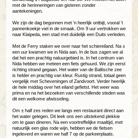
met de herinneringen van gisteren zonder
aantekeningen.
We zijn de dag begonnen met 'n heerlijk ontbijt, vooral 't
pannenkoekje viel in de smaak. Om 9 uur vertrokken we
naar Klaipeda, een stad met duidelijk een Duits verleden.
Met de Ferry staken we over naar het schiereiland. Na ±
een uur kwamen we in Nida aan. In de bus zagen we al
dat het een prachtig natuurgebied is. In het centrum van
Nida hebben we meteen een fiets gehuurd. We zijn eerst
richting strand gegaan. Het water van de Baltische zee
is helder en prachtig van kleur. Rustig strand, totaal geen
vergelijk met Scheveningen of Zandvoort. Verder heerlijk
de hele middag over het eiland gefietst. Het weer was
prima en na het bezoeken van verschillende steden was
dit een welkome afwisseling.
Om ± half zes reden we langs een restaurant direct aan
het water gelegen. Dit leek ons een uitstekend plekkie
om te gaan dineren. Na een voortreffelijke maaltijd, met
natuurlijk een glas rode wijn, hebben we de fietsen
ingeleverd en waren we half 7 op de parkeerplaats.