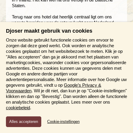
Staten.
Terug naar ons hotel dat heerlijk centraal ligt om ons
voor te bereiden voor de retourvlucht naar Nederland.
Helsinki is een zeer interessante stad waar je in een dag
Djoser maakt gebruik van cookies
te weinig kunt zien.
Onze website gebruikt functionele cookies om ervoor te
Dag 15 - donderdag 21 augustus: Helsinki -
zorgen dat deze goed werkt. Ook worden er analytische
Amsterdam
cookies geplaatst om het websitebezoek te meten. Klik je op
"Alles accepteren" dan ga je akkoord met het plaatsen van
Is het toch nog gebeurd: mij dit dagboek in de maag
marketingcookies, waaronder cookies voor gepersonaliseerde
splitsen om het uit te werken en daarbij ook nog de
advertenties. Deze cookies kunnen uw gegevens delen met
laatste dag laten verslaan…. Nou, vooruit dan maar! Het
Google en andere derde partijen voor
was uitslapen geblazen vandaag en daarna uitgebreid
advertentiepersonalisatie. Meer informatie over hoe Google uw
genieten van het overdadige ontbijtbuffet. Het was
gegevens gebruikt, vindt u op
Google’s Privacy &
moeilijk kiezen uit de glutenvrije, lactose-arme, vetloze
Voorwaarden
. Wil je dit niet, dan kun je op "Cookie-instellingen"
etc. gerechten. Er was zelfs melk die 1% melk bevatte!
klikken en dan op "Bevestig". Dan worden alleen de functionele
Wat er dan wel in zat? Veel E-nummers concluderen
en analytische cookies geplaatst. Lees meer over ons
Jenny, Els en ik na enig nadenken.
cookiebeleid
.
Om kwart over tien verzamelen en in ganzenpas naar
Functioneel en Analytisch
Cookie-instellingen
het busstation. Gelukkig passen we er alle 21 in en na
Cookies die er voor zorgen dat de website naar behoren
een ritje van drie kwartier komen we aan op de
functioneert en cookies waarmee wij anoniem het gebruik van