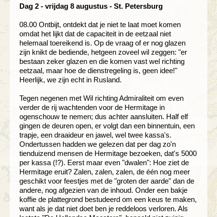
Dag 2 - vrijdag 8 augustus - St. Petersburg
08.00 Ontbijt, ontdekt dat je niet te laat moet komen
omdat het lijkt dat de capaciteit in de eetzaal niet
helemaal toereikend is. Op de vraag of er nog glazen
zijn knikt de bediende, hetgeen zoveel wil zeggen: "er
bestaan zeker glazen en die komen vast wel richting
eetzaal, maar hoe de dienstregeling is, geen idee!"
Heerlijk, we zijn echt in Rusland.
Tegen negenen met Wil richting Admiraliteit om even
verder de rij wachtenden voor de Hermitage in
ogenschouw te nemen; dus achter aansluiten. Half elf
gingen de deuren open, er volgt dan een binnentuin, een
trapje, een draaideur en jawel, wel twee kassa's.
Ondertussen hadden we gelezen dat per dag zo'n
tienduizend mensen de Hermitage bezoeken, dat's 5000
per kassa (!?). Eerst maar even "dwalen": Hoe ziet de
Hermitage eruit? Zalen, zalen, zalen, de één nog meer
geschikt voor feestjes met de "groten der aarde" dan de
andere, nog afgezien van de inhoud. Onder een bakje
koffie de plattegrond bestudeerd om een keus te maken,
want als je dat niet doet ben je reddeloos verloren. Als