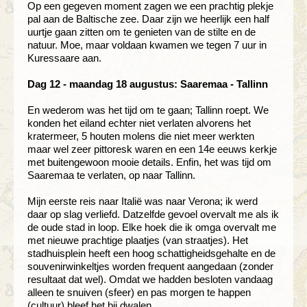
Op een gegeven moment zagen we een prachtig plekje
pal aan de Baltische zee. Daar zijn we heerlijk een half
uurtje gaan zitten om te genieten van de stilte en de
natuur. Moe, maar voldaan kwamen we tegen 7 uur in
Kuressaare aan.
Dag 12 - maandag 18 augustus: Saaremaa - Tallinn
En wederom was het tijd om te gaan; Tallinn roept. We
konden het eiland echter niet verlaten alvorens het
kratermeer, 5 houten molens die niet meer werkten
maar wel zeer pittoresk waren en een 14e eeuws kerkje
met buitengewoon mooie details. Enfin, het was tijd om
Saaremaa te verlaten, op naar Tallinn.
Mijn eerste reis naar Italië was naar Verona; ik werd
daar op slag verliefd. Datzelfde gevoel overvalt me als ik
de oude stad in loop. Elke hoek die ik omga overvalt me
met nieuwe prachtige plaatjes (van straatjes). Het
stadhuisplein heeft een hoog schattigheidsgehalte en de
souvenirwinkeltjes worden frequent aangedaan (zonder
resultaat dat wel). Omdat we hadden besloten vandaag
alleen te snuiven (sfeer) en pas morgen te happen
(cultuur) bleef het bij dwalen.