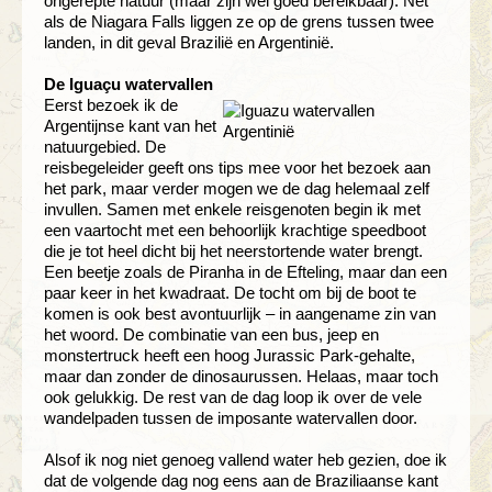
ongerepte natuur (maar zijn wel goed bereikbaar). Net
als de Niagara Falls liggen ze op de grens tussen twee
landen, in dit geval Brazilië en Argentinië.
De Iguaçu watervallen
Eerst bezoek ik de
Argentijnse kant van het
natuurgebied. De
reisbegeleider geeft ons tips mee voor het bezoek aan
het park, maar verder mogen we de dag helemaal zelf
invullen. Samen met enkele reisgenoten begin ik met
een vaartocht met een behoorlijk krachtige speedboot
die je tot heel dicht bij het neerstortende water brengt.
Een beetje zoals de Piranha in de Efteling, maar dan een
paar keer in het kwadraat. De tocht om bij de boot te
komen is ook best avontuurlijk – in aangename zin van
het woord. De combinatie van een bus, jeep en
monstertruck heeft een hoog Jurassic Park-gehalte,
maar dan zonder de dinosaurussen. Helaas, maar toch
ook gelukkig. De rest van de dag loop ik over de vele
wandelpaden tussen de imposante watervallen door.
Alsof ik nog niet genoeg vallend water heb gezien, doe ik
dat de volgende dag nog eens aan de Braziliaanse kant