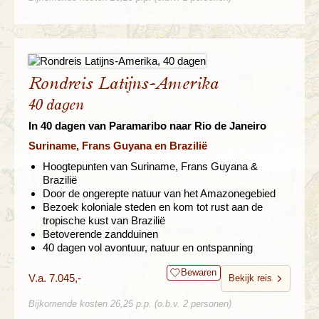
Rondreis Latijns-Amerika
40 dagen
In 40 dagen van Paramaribo naar Rio de Janeiro
Suriname, Frans Guyana en Brazilië
Hoogtepunten van Suriname, Frans Guyana &
Brazilië
Door de ongerepte natuur van het Amazonegebied
Bezoek koloniale steden en kom tot rust aan de
tropische kust van Brazilië
Betoverende zandduinen
40 dagen vol avontuur, natuur en ontspanning
Bewaren
V.a. 7.045,-
Bekijk reis
Bijkomende kosten 26,25 p.p. (o.b.v. 2 personen)