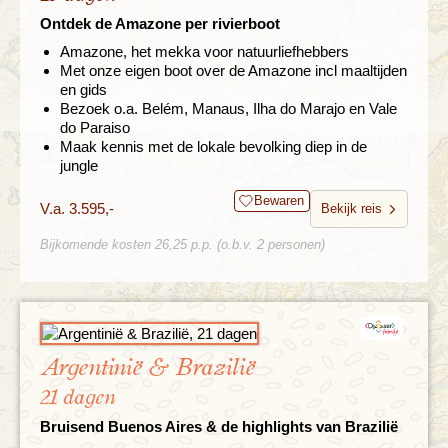
Ontdek de Amazone per rivierboot
Amazone, het mekka voor natuurliefhebbers
Met onze eigen boot over de Amazone incl maaltijden
en gids
Bezoek o.a. Belém, Manaus, Ilha do Marajo en Vale
do Paraiso
Maak kennis met de lokale bevolking diep in de
jungle
Bewaren
V.a. 3.595,-
Bekijk reis
Bijkomende kosten 26,25 p.p. (o.b.v. 2 personen)
Argentinië & Brazilië
21 dagen
Bruisend Buenos Aires & de highlights van Brazilië