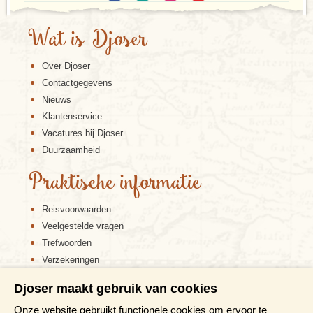
Wat is Djoser
Over Djoser
Contactgegevens
Nieuws
Klantenservice
Vacatures bij Djoser
Duurzaamheid
Praktische informatie
Reisvoorwaarden
Veelgestelde vragen
Trefwoorden
Verzekeringen
Sitemap
Djoser maakt gebruik van cookies
Disclaimer
Onze website gebruikt functionele cookies om ervoor te
Cookiebeleid