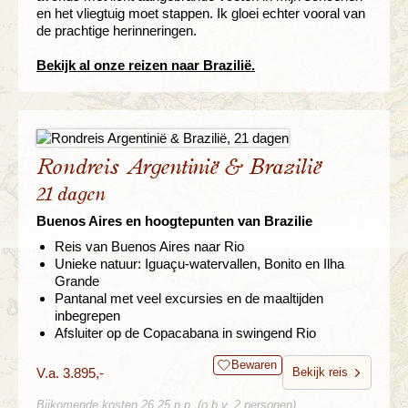
en het vliegtuig moet stappen. Ik gloei echter vooral van
de prachtige herinneringen.
Bekijk al onze reizen naar Brazilië.
Rondreis Argentinië & Brazilië
21 dagen
Buenos Aires en hoogtepunten van Brazilie
Reis van Buenos Aires naar Rio
Unieke natuur: Iguaçu-watervallen, Bonito en Ilha
Grande
Pantanal met veel excursies en de maaltijden
inbegrepen
Afsluiter op de Copacabana in swingend Rio
Bewaren
V.a. 3.895,-
Bekijk reis
Bijkomende kosten 26,25 p.p. (o.b.v. 2 personen)