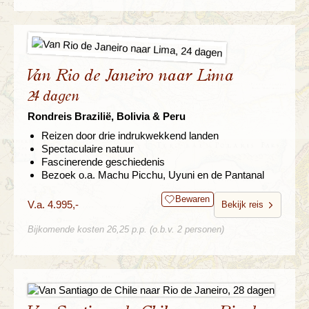
Van Rio de Janeiro naar Lima
24 dagen
Rondreis Brazilië, Bolivia & Peru
Reizen door drie indrukwekkend landen
Spectaculaire natuur
Fascinerende geschiedenis
Bezoek o.a. Machu Picchu, Uyuni en de Pantanal
Bewaren
V.a. 4.995,-
Bekijk reis
Bijkomende kosten 26,25 p.p. (o.b.v. 2 personen)