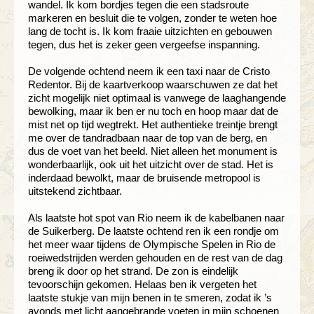
wandel. Ik kom bordjes tegen die een stadsroute
markeren en besluit die te volgen, zonder te weten hoe
lang de tocht is. Ik kom fraaie uitzichten en gebouwen
tegen, dus het is zeker geen vergeefse inspanning.
De volgende ochtend neem ik een taxi naar de Cristo
Redentor. Bij de kaartverkoop waarschuwen ze dat het
zicht mogelijk niet optimaal is vanwege de laaghangende
bewolking, maar ik ben er nu toch en hoop maar dat de
mist net op tijd wegtrekt. Het authentieke treintje brengt
me over de tandradbaan naar de top van de berg, en
dus de voet van het beeld. Niet alleen het monument is
wonderbaarlijk, ook uit het uitzicht over de stad. Het is
inderdaad bewolkt, maar de bruisende metropool is
uitstekend zichtbaar.
Als laatste hot spot van Rio neem ik de kabelbanen naar
de Suikerberg. De laatste ochtend ren ik een rondje om
het meer waar tijdens de Olympische Spelen in Rio de
roeiwedstrijden werden gehouden en de rest van de dag
breng ik door op het strand. De zon is eindelijk
tevoorschijn gekomen. Helaas ben ik vergeten het
laatste stukje van mijn benen in te smeren, zodat ik ’s
avonds met licht aangebrande voeten in mijn schoenen