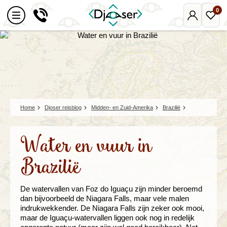
0
Mijn
Favo
Djoser
reize
Home
Djoser reisblog
Midden- en Zuid-Amerika
Brazilië
Water en vuur in
Brazilië
De watervallen van Foz do Iguaçu zijn minder beroemd
dan bijvoorbeeld de Niagara Falls, maar vele malen
indrukwekkender. De Niagara Falls zijn zeker ook mooi,
maar de Iguaçu-watervallen liggen ook nog in redelijk