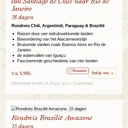
Van Santiago de Chile naar Rio de
Janeiro
28 dagen
Rondreis Chili, Argentinië, Paraguay & Brazilië
Reizen door vier indrukwekkende landen
Bewondering van het Atacamwoestijn
Bruisende steden zoals Buenos Aires en Rio de
Janeiro
de watervallen van Iguaçu
Fascinerende geschiedenis van vier landen
Bewaren
V.a. 5.995,-
Bekijk reis
Bijkomende kosten 26,25 p.p. (o.b.v. 2 personen)
Rondreis Brazilië Amazone
15 dagen