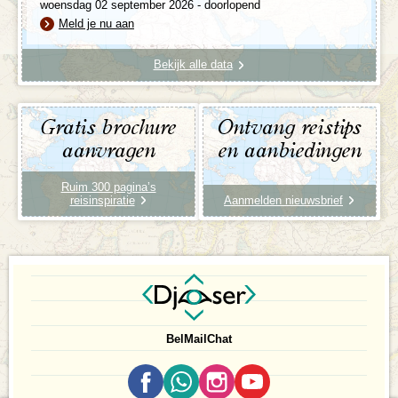
woensdag 02 september 2026 - doorlopend
Meld je nu aan
Bekijk alle data
Gratis brochure
Ontvang reistips
aanvragen
en aanbiedingen
Ruim 300 pagina’s
reisinspiratie
Aanmelden nieuwsbrief
Bel
Mail
Chat