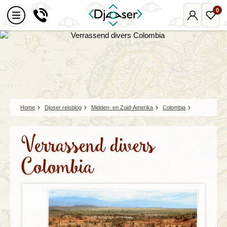
0
Mijn
Favo
Djoser
reize
Home
Djoser reisblog
Midden- en Zuid-Amerika
Colombia
Verrassend divers
Colombia