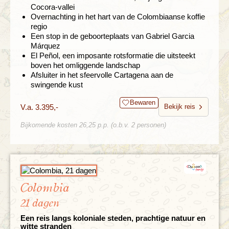
Cocora-vallei
Overnachting in het hart van de Colombiaanse koffie
regio
Een stop in de geboorteplaats van Gabriel Garcia
Márquez
El Peñol, een imposante rotsformatie die uitsteekt
boven het omliggende landschap
Afsluiter in het sfeervolle Cartagena aan de
swingende kust
Bewaren
V.a. 3.395,-
Bekijk reis
Bijkomende kosten 26,25 p.p. (o.b.v. 2 personen)
Colombia
21 dagen
Een reis langs koloniale steden, prachtige natuur en
witte stranden