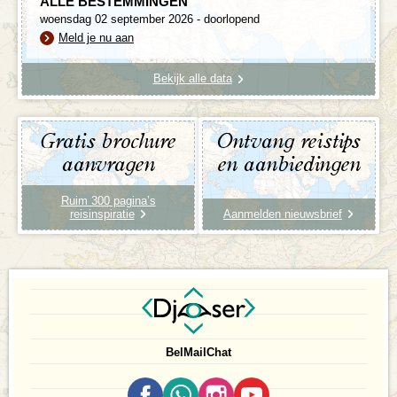
ALLE BESTEMMINGEN
woensdag 02 september 2026 - doorlopend
Meld je nu aan
Bekijk alle data
Gratis brochure
Ontvang reistips
aanvragen
en aanbiedingen
Ruim 300 pagina’s
reisinspiratie
Aanmelden nieuwsbrief
Bel
Mail
Chat