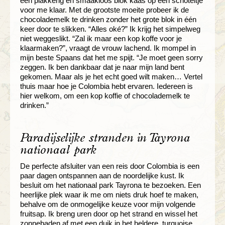
een plakkerig en smaakloos blok kaas op een schoteltje
voor me klaar. Met de grootste moeite probeer ik de
chocolademelk te drinken zonder het grote blok in één
keer door te slikken. “Alles oké?” Ik krijg het simpelweg
niet weggeslikt. “Zal ik maar een kop koffe voor je
klaarmaken?”, vraagt de vrouw lachend. Ik mompel in
mijn beste Spaans dat het me spijt. “Je moet geen sorry
zeggen. Ik ben dankbaar dat je naar mijn land bent
gekomen. Maar als je het echt goed wilt maken… Vertel
thuis maar hoe je Colombia hebt ervaren. Iedereen is
hier welkom, om een kop koffie of chocolademelk te
drinken.”
Paradijselijke stranden in Tayrona
nationaal park
De perfecte afsluiter van een reis door Colombia is een
paar dagen ontspannen aan de noordelijke kust. Ik
besluit om het nationaal park Tayrona te bezoeken. Een
heerlijke plek waar ik me om niets druk hoef te maken,
behalve om de onmogelijke keuze voor mijn volgende
fruitsap. Ik breng uren door op het strand en wissel het
zonnebaden af met een duik in het heldere, turquoise