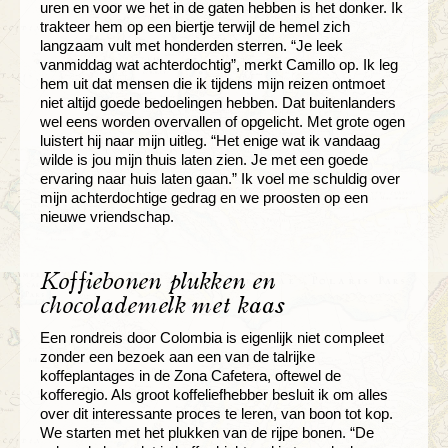
uren en voor we het in de gaten hebben is het donker. Ik
trakteer hem op een biertje terwijl de hemel zich
langzaam vult met honderden sterren. “Je leek
vanmiddag wat achterdochtig”, merkt Camillo op. Ik leg
hem uit dat mensen die ik tijdens mijn reizen ontmoet
niet altijd goede bedoelingen hebben. Dat buitenlanders
wel eens worden overvallen of opgelicht. Met grote ogen
luistert hij naar mijn uitleg. “Het enige wat ik vandaag
wilde is jou mijn thuis laten zien. Je met een goede
ervaring naar huis laten gaan.” Ik voel me schuldig over
mijn achterdochtige gedrag en we proosten op een
nieuwe vriendschap.
Koffiebonen plukken en
chocolademelk met kaas
Een rondreis door Colombia is eigenlijk niet compleet
zonder een bezoek aan een van de talrijke
koffeplantages in de Zona Cafetera, oftewel de
kofferegio. Als groot koffeliefhebber besluit ik om alles
over dit interessante proces te leren, van boon tot kop.
We starten met het plukken van de rijpe bonen. “De