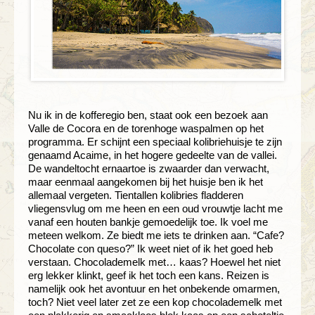
Nu ik in de kofferegio ben, staat ook een bezoek aan
Valle de Cocora en de torenhoge waspalmen op het
programma. Er schijnt een speciaal kolibriehuisje te zijn
genaamd Acaime, in het hogere gedeelte van de vallei.
De wandeltocht ernaartoe is zwaarder dan verwacht,
maar eenmaal aangekomen bij het huisje ben ik het
allemaal vergeten. Tientallen kolibries fladderen
vliegensvlug om me heen en een oud vrouwtje lacht me
vanaf een houten bankje gemoedelijk toe. Ik voel me
meteen welkom. Ze biedt me iets te drinken aan. “Cafe?
Chocolate con queso?” Ik weet niet of ik het goed heb
verstaan. Chocolademelk met… kaas? Hoewel het niet
erg lekker klinkt, geef ik het toch een kans. Reizen is
namelijk ook het avontuur en het onbekende omarmen,
toch? Niet veel later zet ze een kop chocolademelk met