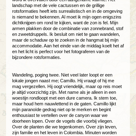
landschap met de vele cactussen en de grillige
rotsformaties heeft iets surrealistisch en in de omgeving
is niemand te bekennen. Al moet ik mijn ogen enigszins
dichtknijpen om rond te kijken, want de zon is fel. Mijn
armen plakken door de combinatie van zonnebrand, stof
en zweetdruppels. Ik besluit om niet te gaan wandelen,
maar de schaduw op te zoeken in de hangmat bij mijn
accommodatie. Aan het einde van de middag koelt het af
en het licht is perfect voor het fotograferen van de
bijzondere rotsformaties.
Wandeling, poging twee. Niet veel later loopt er een
lokale jongen naast me; Camillo. Hij vraagt of hij me
mag vergezellen. Hij oogt vriendelijk, maar op reis moet
je altijd voorzichtig zijn. Met name als je alleen in een
woestijn rondloopt met een dure camera. Ik stem toe,
maar houd hem nauwlettend in de gaten. Camillo lijkt
mijn paranoïde gedrag niet op te merken en begint
enthousiast te vertellen over de canyon waar we
doorheen lopen. Over de vogels die voorbij vliegen.
Over de planten die we tegenkomen. Over zijn leven,
zijn familie en het leven in Colombia. Minuten worden