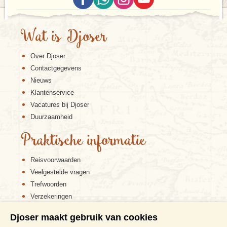
Wat is Djoser
Over Djoser
Contactgegevens
Nieuws
Klantenservice
Vacatures bij Djoser
Duurzaamheid
Praktische informatie
Reisvoorwaarden
Veelgestelde vragen
Trefwoorden
Verzekeringen
Sitemap
Djoser maakt gebruik van cookies
Disclaimer