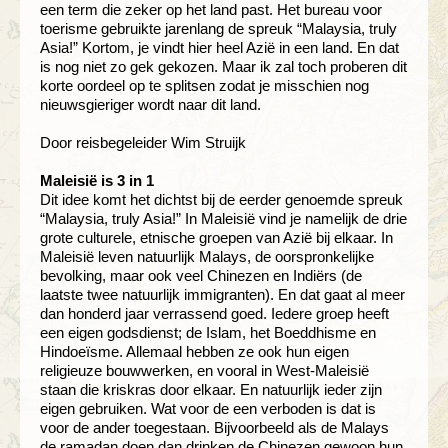
een term die zeker op het land past. Het bureau voor
toerisme gebruikte jarenlang de spreuk “Malaysia, truly
Asia!” Kortom, je vindt hier heel Azië in een land. En dat
is nog niet zo gek gekozen. Maar ik zal toch proberen dit
korte oordeel op te splitsen zodat je misschien nog
nieuwsgieriger wordt naar dit land.
Door reisbegeleider Wim Struijk
Maleisië is 3 in 1
Dit idee komt het dichtst bij de eerder genoemde spreuk
“Malaysia, truly Asia!” In Maleisië vind je namelijk de drie
grote culturele, etnische groepen van Azië bij elkaar. In
Maleisië leven natuurlijk Malays, de oorspronkelijke
bevolking, maar ook veel Chinezen en Indiërs (de
laatste twee natuurlijk immigranten). En dat gaat al meer
dan honderd jaar verrassend goed. Iedere groep heeft
een eigen godsdienst; de Islam, het Boeddhisme en
Hindoeïsme. Allemaal hebben ze ook hun eigen
religieuze bouwwerken, en vooral in West-Maleisië
staan die kriskras door elkaar. En natuurlijk ieder zijn
eigen gebruiken. Wat voor de een verboden is dat is
voor de ander toegestaan. Bijvoorbeeld als de Malays
de ramadan doen dan drinken de Chinezen gewoon hun