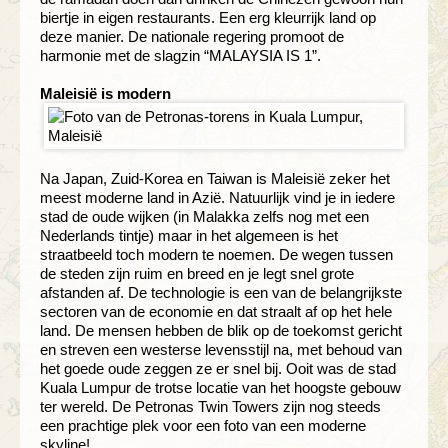
biertje in eigen restaurants. Een erg kleurrijk land op
deze manier. De nationale regering promoot de
harmonie met de slagzin “MALAYSIA IS 1”.
Maleisië is modern
Na Japan, Zuid-Korea en Taiwan is Maleisië zeker het
meest moderne land in Azië. Natuurlijk vind je in iedere
stad de oude wijken (in Malakka zelfs nog met een
Nederlands tintje) maar in het algemeen is het
straatbeeld toch modern te noemen. De wegen tussen
de steden zijn ruim en breed en je legt snel grote
afstanden af. De technologie is een van de belangrijkste
sectoren van de economie en dat straalt af op het hele
land. De mensen hebben de blik op de toekomst gericht
en streven een westerse levensstijl na, met behoud van
het goede oude zeggen ze er snel bij. Ooit was de stad
Kuala Lumpur de trotse locatie van het hoogste gebouw
ter wereld. De Petronas Twin Towers zijn nog steeds
een prachtige plek voor een foto van een moderne
skyline!