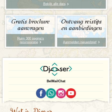
Bekijk alle data
Gratis brochure
Ontvang reistips
aanvragen
en aanbiedingen
Ruim 300 pagina’s
reisinspiratie
Aanmelden nieuwsbrief
Bel
Mail
Chat