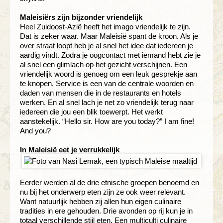
Maleisiërs zijn bijzonder vriendelijk
Heel Zuidoost-Azië heeft het imago vriendelijk te zijn.
Dat is zeker waar. Maar Maleisië spant de kroon. Als je
over straat loopt heb je al snel het idee dat iedereen je
aardig vindt. Zodra je oogcontact met iemand hebt zie je
al snel een glimlach op het gezicht verschijnen. Een
vriendelijk woord is genoeg om een leuk gesprekje aan
te knopen. Service is een van de centrale woorden en
daden van mensen die in de restaurants en hotels
werken. En al snel lach je net zo vriendelijk terug naar
iedereen die jou een blik toewerpt. Het werkt
aanstekelijk. “Hello sir. How are you today?” I am fine!
And you?
In Maleisië eet je verrukkelijk
Eerder werden al de drie etnische groepen benoemd en
nu bij het onderwerp eten zijn ze ook weer relevant.
Want natuurlijk hebben zij allen hun eigen culinaire
tradities in ere gehouden. Drie avonden op rij kun je in
totaal verschillende stijl eten. Een multiculti culinaire