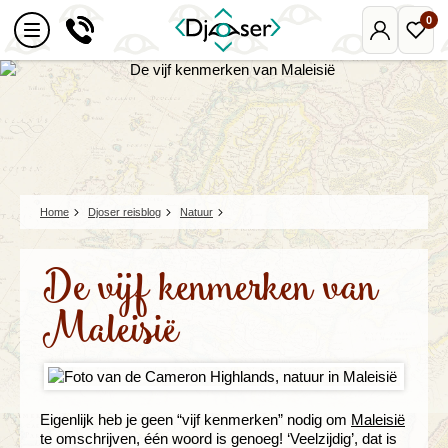
0
Mijn
Favo
Djoser
reize
Home
Djoser reisblog
Natuur
De vijf kenmerken van
Maleisië
Eigenlijk heb je geen “vijf kenmerken” nodig om
Maleisië
te omschrijven, één woord is genoeg! ‘Veelzijdig’, dat is