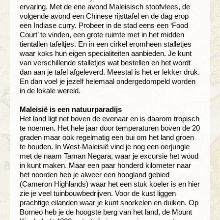
ervaring. Met de ene avond Maleisisch stoofvlees, de
volgende avond een Chinese rijsttafel en de dag erop
een Indiase curry. Probeer in de stad eens een ‘Food
Court’ te vinden, een grote ruimte met in het midden
tientallen tafeltjes. En in een cirkel eromheen stalletjes
waar koks hun eigen specialiteiten aanbieden. Je kunt
van verschillende stalletjes wat bestellen en het wordt
dan aan je tafel afgeleverd. Meestal is het er lekker druk.
En dan voel je jezelf helemaal ondergedompeld worden
in de lokale wereld.
Maleisië is een natuurparadijs
Het land ligt net boven de evenaar en is daarom tropisch
te noemen. Het hele jaar door temperaturen boven de 20
graden maar ook regelmatig een bui om het land groen
te houden. In West-Maleisië vind je nog een oerjungle
met de naam Taman Negara, waar je excursie het woud
in kunt maken. Maar een paar honderd kilometer naar
het noorden heb je alweer een hoogland gebied
(Cameron Highlands) waar het een stuk koeler is en hier
zie je veel tuinbouwbedrijven. Voor de kust liggen
prachtige eilanden waar je kunt snorkelen en duiken. Op
Borneo heb je de hoogste berg van het land, de Mount