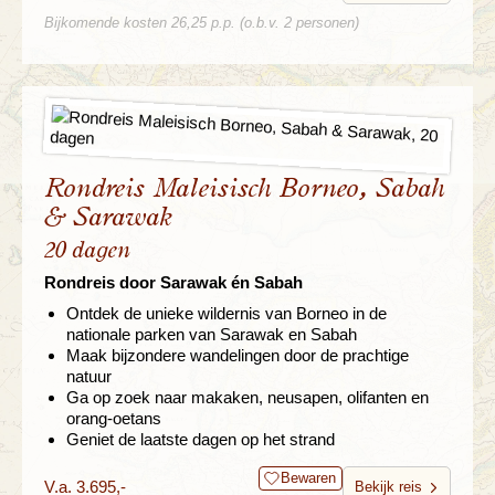
Bijkomende kosten 26,25 p.p. (o.b.v. 2 personen)
Rondreis Maleisisch Borneo, Sabah
& Sarawak
20 dagen
Rondreis door Sarawak én Sabah
Ontdek de unieke wildernis van Borneo in de
nationale parken van Sarawak en Sabah
Maak bijzondere wandelingen door de prachtige
natuur
Ga op zoek naar makaken, neusapen, olifanten en
orang-oetans
Geniet de laatste dagen op het strand
Bewaren
V.a. 3.695,-
Bekijk reis