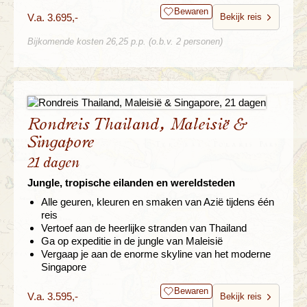
Bewaren
V.a. 3.695,-
Bekijk reis
Bijkomende kosten 26,25 p.p. (o.b.v. 2 personen)
Rondreis Thailand, Maleisië &
Singapore
21 dagen
Jungle, tropische eilanden en wereldsteden
Alle geuren, kleuren en smaken van Azië tijdens één
reis
Vertoef aan de heerlijke stranden van Thailand
Ga op expeditie in de jungle van Maleisië
Vergaap je aan de enorme skyline van het moderne
Singapore
Bewaren
V.a. 3.595,-
Bekijk reis