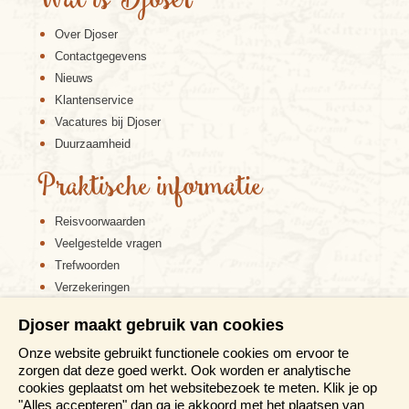
Wat is Djoser
Over Djoser
Contactgegevens
Nieuws
Klantenservice
Vacatures bij Djoser
Duurzaamheid
Praktische informatie
Reisvoorwaarden
Veelgestelde vragen
Trefwoorden
Verzekeringen
Sitemap
Djoser maakt gebruik van cookies
Disclaimer
Onze website gebruikt functionele cookies om ervoor te
Cookiebeleid
zorgen dat deze goed werkt. Ook worden er analytische
Privacy verklaring
cookies geplaatst om het websitebezoek te meten. Klik je op
Reis en boek met Djoser zekerheid
"Alles accepteren" dan ga je akkoord met het plaatsen van