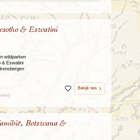
esotho & Eswatini
en wildparken
 & Eswatini
akensbergen
Bekijk reis
Bewaren
sonen)
Namibië, Botswana &