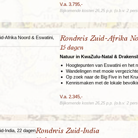
V.a. 3.795,-
Bijkomende kosten 26,25 p.p. (o.b.v. 2 per
Rondreis Zuid-Afrika N
15 dagen
Natuur in KwaZulu-Natal & Drakens
Hoogtepunten van Eswatini en het n
Wandelingen met mooie vergezicht
Op zoek naar de Big Five in het Kr
Kennismaken met de lokale bevolki
V.a. 2.345,-
Bijkomende kosten 26,25 p.p. (o.b.v. 2 per
Rondreis Zuid-India