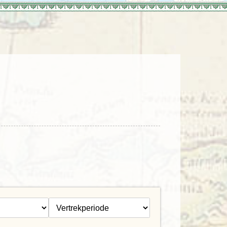
enegro
Zuid-Korea