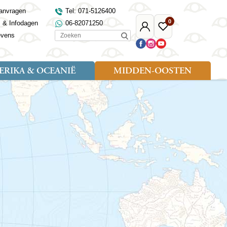
anvragen
Tel: 071-5126400
0
s & Infodagen
06-82071250
Mijn
Favoriete
Zoeken
evens
Djoser
reizen
RIKA & OCEANIË
MIDDEN-OOSTEN
Soort reizen
Landen
Landen
sh
gië
Rondreis (18)
Alaska
Maleisië
Noord-Macedonië
Egypte
kenland
Familiereis (9)
Australië
Mongolië
Noorwegen
Jordanië
and
Fietsreis (1)
Canada
Nepal
Polen
Marokko
and
Wandelreis (3)
Nieuw-Zeeland
Oezbekistan
Portugal
Oman
Cultuur (8)
Verenigde Staten
Singapore
Roemenië
Saoedi-Arabië
verdië
Sri Lanka
Sardinië
Tunesië
ovo
Taiwan
Schotland
Turkije
tië
Thailand
Servië
and
Tibet
Spanje
and
Turkmenistan
Turkije
an
uwen
Vietnam
Verenigd Koninkrijk
ira
Zijderoute
Wales