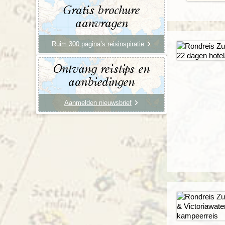
Gratis brochure
aanvragen
Ruim 300 pagina’s reisinspiratie
Ontvang reistips en
aanbiedingen
Aanmelden nieuwsbrief