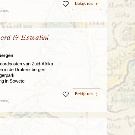
Bekijk reis
Bewaren
sonen)
oord & Eswatini
bergen
oordoosten van Zuid-Afrika
en in de Drakensbergen
ugerpark
ng in Soweto
Bekijk reis
Bewaren
sonen)