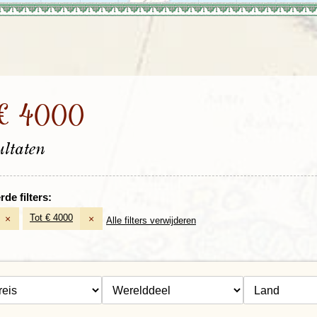
Rondreis Sulawesi &
Frankrijk
Laos
Mont
Molukken, 22 dagen
Malediven
 € 4000
ultaten
de filters:
Tot € 4000
×
×
Alle filters verwijderen