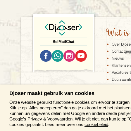
Wat is
Bel
Mail
Chat
Over Djose
Contactge
Nieuws
Klantenser
Vacatures b
Duurzaamh
Djoser maakt gebruik van cookies
Onze website gebruikt functionele cookies om ervoor te zorgen
Klik je op "Alles accepteren" dan ga je akkoord met het plaats
kunnen uw gegevens delen met Google en andere derde partijen 
Google’s Privacy & Voorwaarden
. Wil je dit niet, dan kun je o
DE DJOS
cookies geplaatst. Lees meer over ons
cookiebeleid
.
M