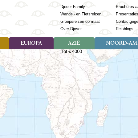
Djoser Family
Brochures a
Wandel- en Fietsreizen
Presentatie
Groepsreizen op maat
Contactgeg
Over Djoser
Reisblogs
EUROPA
AZIË
NOORD-AME
Soort reizen
Soort reizen
Landen
Soort reizen
Landen
ambique
Rondreis (28)
(Frans) Guyana
Rondreis (57)
Albanië
Rondreis (7)
Banglade
Geor
ibië
Familiereis (11)
Galapagos
Familiereis (22)
Andorra
Familiereis (2)
Bhutan
Grie
anda
Fietsreis (8)
Guatemala
Fietsreis (3)
Armenië
Natuur (5)
Cambodja
IJsl
Tomé en Principe
Wandelreis (23)
Honduras
Cultuur (28)
Azerbeidzjan
China
Ierl
ziland
Cultuur (12)
Mexico
Natuur (16)
Azoren
Filipijnen
Italië
zania
Natuur (3)
Nicaragua
Balkan
India
Kaap
o
Paaseiland
Baltische Staten
Indochina
Kos
bia
Paraguay
Bosnië en Herzegovina
Indonesië
Kroa
ibar
Peru
Bulgarije
Japan
Lapl
Nieuwe reizen
babwe
Suriname
Engeland
Jordanië
Letl
r
-Afrika
Rondreis China & Tibet, 42
Estland
Kazachst
Lito
dagen
Finland
Kirgizië
Made