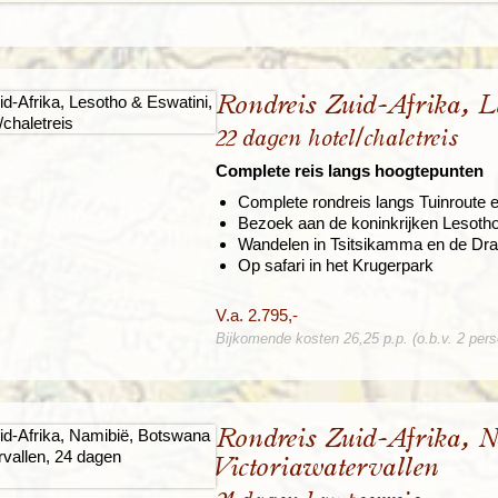
Rondreis Zuid-Afrika, L
22 dagen hotel/chaletreis
Complete reis langs hoogtepunten
Complete rondreis langs Tuinroute 
Bezoek aan de koninkrijken Lesotho
Wandelen in Tsitsikamma en de Dr
Op safari in het Krugerpark
V.a. 2.795,-
Bijkomende kosten 26,25 p.p. (o.b.v. 2 per
Rondreis Zuid-Afrika, 
Victoriawatervallen