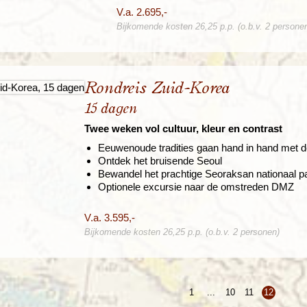
V.a. 2.695,-
Bijkomende kosten 26,25 p.p. (o.b.v. 2 persone
Rondreis Zuid-Korea
15 dagen
Twee weken vol cultuur, kleur en contrast
Eeuwenoude tradities gaan hand in hand met d
Ontdek het bruisende Seoul
Bewandel het prachtige Seoraksan nationaal p
Optionele excursie naar de omstreden DMZ
V.a. 3.595,-
Bijkomende kosten 26,25 p.p. (o.b.v. 2 personen)
1
...
10
11
12