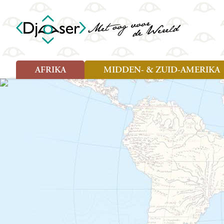
AFRIKA
MIDDEN- & ZUID-AMERIKA
Soort reizen
Soort reizen
Landen
Landen
Rondreis (26)
Rondreis (25)
Angola
Amazone
Moz
Familiereis (10)
Familiereis (11)
Benin
Argentinië
Nam
Fietsreis (2)
Fietsreis (1)
Botswana
Belize
Oeg
Wandelreis (1)
Cultuur (9)
Egypte
Bolivia
Sao 
Cultuur (3)
Natuur (13)
Ghana
Brazilië
Swa
Natuur (6)
Kaapverdië
Chili
Tan
Kenia
Colombia
Tog
Madagaskar
Costa Rica
Zam
Nieuwe reizen
Malawi
Cuba
Zanz
Voodoo in Benin en Togo, 16
Marokko
Ecuador
Zim
dagen
Mauritius
El Salvado
Zuid