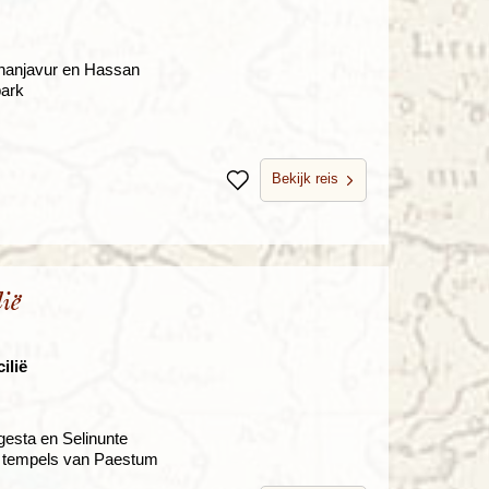
Thanjavur en Hassan
park
Bekijk reis
Bewaren
ië
ilië
gesta en Selinunte
n tempels van Paestum