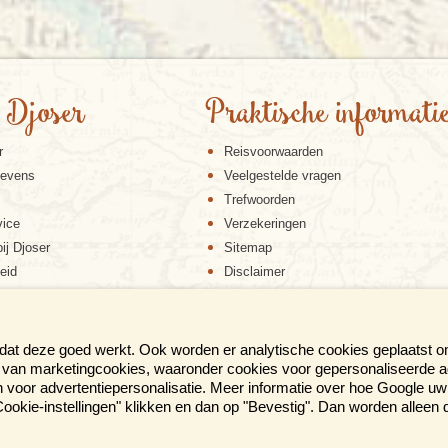
 Djoser
Praktische informati
r
Reisvoorwaarden
gevens
Veelgestelde vragen
Trefwoorden
vice
Verzekeringen
ij Djoser
Sitemap
eid
Disclaimer
Cookiebeleid
Privacy verklaring
Reis en boek met Djoser zekerheid
 dat deze goed werkt. Ook worden er analytische cookies geplaatst 
en van marketingcookies, waaronder cookies voor gepersonaliseerde 
voor advertentiepersonalisatie. Meer informatie over hoe Google uw 
p "Cookie-instellingen" klikken en dan op "Bevestig". Dan worden alleen
ER BROCHURE AL IN HUIS?
Gratis aanvrag
eer dan 300 pag. reisinspiratie!