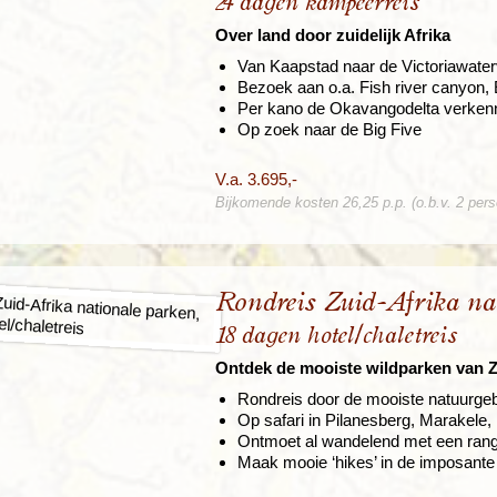
24 dagen kampeerreis
Over land door zuidelijk Afrika
Van Kaapstad naar de Victoriawaterv
Bezoek aan o.a. Fish river canyon
Per kano de Okavangodelta verken
Op zoek naar de Big Five
V.a. 3.695,-
Bijkomende kosten 26,25 p.p. (o.b.v. 2 per
Rondreis Zuid-Afrika na
18 dagen hotel/chaletreis
Ontdek de mooiste wildparken van Z
Rondreis door de mooiste natuurgeb
Op safari in Pilanesberg, Marakele
Ontmoet al wandelend met een ran
Maak mooie ‘hikes’ in de imposant