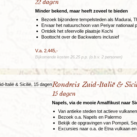
22 dagen
Minder bekend, maar heeft zoveel te bieden
Bezoek bijzondere tempelsteden als Madurai, 
Ervaar het natuurschoon van Periyar nationaal 
Ontdek het sfeervolle plaatsje Kochi
Boottocht over de Backwaters inclusief
V.a. 2.445,-
Bijkomende kosten 26,25 p.p. (o.b.v. 2 personen)
Rondreis Zuid-Italië & Sicil
15 dagen
Napels, via de mooie Amalfikust naar Sic
Van antieke steden tot actieve vulkanen
Bezoek o.a. Napels en Palermo
Bekijk de opgravingen van Pompeii, Se
Excursies naar o.a. de Etna vulkaan e