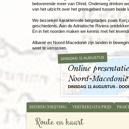
betoverende meer van Ohrid. Onderweg drinken we 
van het uitzicht over het grensgebied tussen beide 
We bezoeken karaktervolle bergstadjes zoals Korça,
geschiedenis. Aan de Adriatische Riviera ontdekken 
En in het noorden maken we kennis met het levendig
Albanië en Noord-Macedonië zijn landen in beweging m
weet te verrassen.
DINSDAG 11 AUGUSTUS
Online presentati
Noord-Macedonië
DINSDAG 11 AUGUSTUS - DO
REISBESCHRIJVING
VERTREKDATA/PRIJS
PRAK
Route en kaart