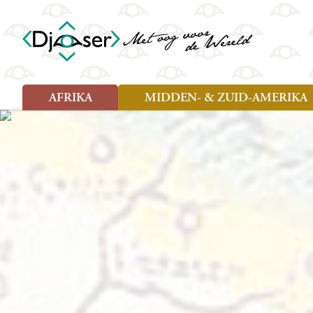
AFRIKA
MIDDEN- & ZUID-AMERIKA
Soort reizen
Soort reizen
Landen
Landen
Rondreis (26)
Rondreis (25)
Angola
Amazone
Moz
Familiereis (10)
Familiereis (11)
Benin
Argentinië
Nam
Fietsreis (2)
Fietsreis (1)
Botswana
Belize
Oeg
Wandelreis (1)
Cultuur (9)
Egypte
Bolivia
Sao 
Cultuur (3)
Natuur (13)
Ghana
Brazilië
Swa
Natuur (6)
Kaapverdië
Chili
Tan
Kenia
Colombia
Tog
Madagaskar
Costa Rica
Zam
Nieuwe reizen
Malawi
Cuba
Zanz
Voodoo in Benin en Togo, 16
Marokko
Ecuador
Zim
dagen
Mauritius
El Salvado
Zuid