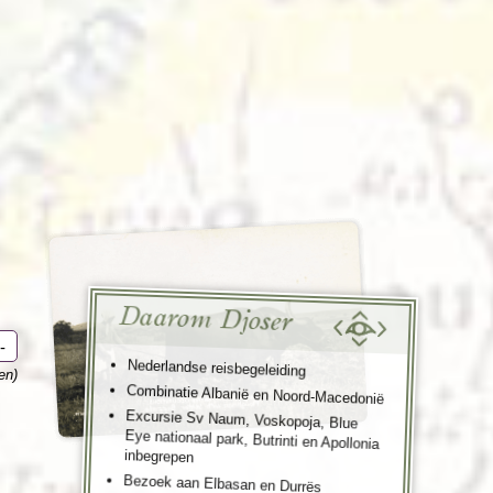
enegro
Zuid-Korea
Daarom Djoser
-
Nederlandse reisbegeleiding
en)
Combinatie Albanië en Noord-Macedonië
Excursie Sv Naum, Voskopoja, Blue
Eye nationaal park, Butrinti en Apollonia
inbegrepen
Bezoek aan Elbasan en Durrës