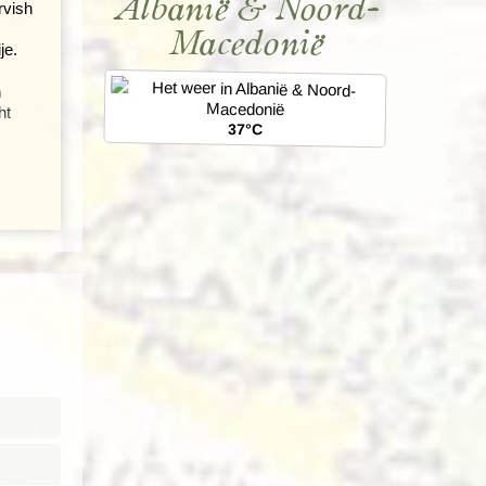
Albanië & Noord-
rvish
Macedonië
je.
n
ht
37°C