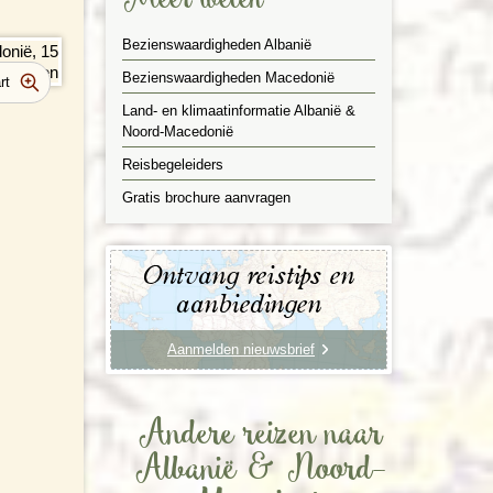
Meer weten
Bezienswaardigheden Albanië
Bezienswaardigheden Macedonië
Land- en klimaatinformatie Albanië &
Noord-Macedonië
Reisbegeleiders
Gratis brochure aanvragen
Ontvang reistips en
aanbiedingen
Aanmelden nieuwsbrief
Andere reizen naar
Albanië & Noord-