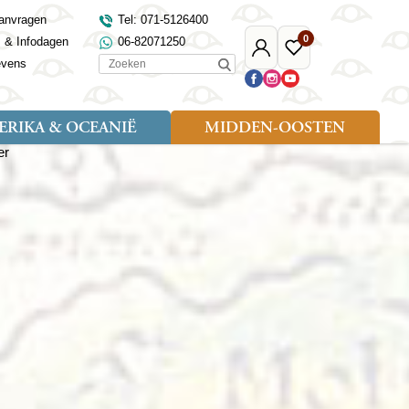
anvragen
Tel: 071-5126400
0
s & Infodagen
06-82071250
Mijn
Favoriete
Zoeken
evens
Djoser
reizen
RIKA & OCEANIË
MIDDEN-OOSTEN
Soort reizen
Landen
Landen
sh
gië
Rondreis (18)
Alaska
Maleisië
Noord-Macedonië
Egypte
kenland
Familiereis (9)
Australië
Mongolië
Noorwegen
Jordanië
and
Fietsreis (1)
Canada
Nepal
Polen
Marokko
and
Wandelreis (3)
Nieuw-Zeeland
Oezbekistan
Portugal
Oman
Cultuur (8)
Verenigde Staten
Singapore
Roemenië
Saoedi-Arabië
verdië
Sri Lanka
Sardinië
Tunesië
ovo
Taiwan
Schotland
Turkije
tië
Thailand
Servië
and
Tibet
Spanje
and
Turkmenistan
Turkije
an
uwen
Vietnam
Verenigd Koninkrijk
ira
Zijderoute
Wales