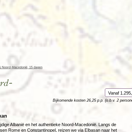
Rondreis Sulawesi &
Frankrijk
Laos
Mont
Molukken, 22 dagen
Malediven
 & Noord-Macedonië, 15 dagen
rd-
Vanaf 1.295,
Bijkomende kosten 26,25 p.p. (o.b.v. 2 person
lkan
ijdige Albanië en het authentieke Noord-Macedonië. Langs de
tussen Rome en Constantinopel, reizen we via Elbasan naar het