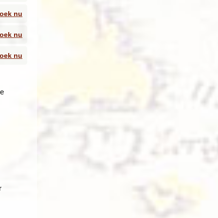
oek nu
oek nu
oek nu
he
n over
r met
oor de
veel
ven
r
egen
zijn
le