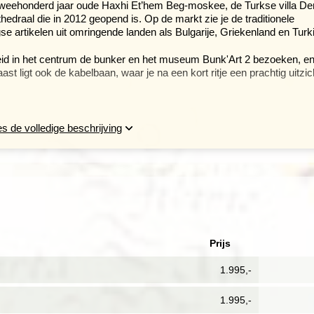
weehonderd jaar oude Haxhi Et’hem Beg-moskee, de Turkse villa De
draal die in 2012 geopend is. Op de markt zie je de traditionele
 artikelen uit omringende landen als Bulgarije, Griekenland en Turki
heid in het centrum de bunker en het museum Bunk'Art 2 bezoeken, e
st ligt ook de kabelbaan, waar je na een kort ritje een prachtig uitzic
 vanaf zijn aantreden het verwaarloosde
. De Lanarivier is uitgebaggerd, oude
s de volledige beschrijving
 werden afgevoerd, vele hectaren park
nistische woonblokken kregen vrolijke
 stad met zomerse terrassen en veel bars
kheden om kennis te maken met de
n Turkse invloeden herkent.
Prijs
1.995,-
1.995,-