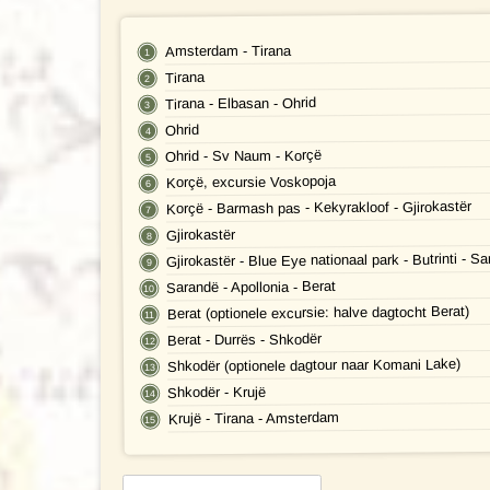
Amsterdam - Tirana
Tirana
Tirana - Elbasan - Ohrid
Ohrid
Ohrid - Sv Naum - Korçë
Korçë, excursie Voskopoja
Korçë - Barmash pas - Kekyrakloof - Gjirokastër
Gjirokastër
Gjirokastër - Blue Eye nationaal park - Butrinti - S
Sarandë - Apollonia - Berat
Berat (optionele excursie: halve dagtocht Berat)
Berat - Durrës - Shkodër
Shkodër (optionele dagtour naar Komani Lake)
Shkodër - Krujë
Krujë - Tirana - Amsterdam
Reisschema
op datum