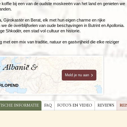
koffie bij een van de oudste moskeeën van het land en genieten we
landen.
 Gjirokastër en Berat, elk met hun eigen charme en rijke
we de overblijfselen van oude beschavingen in Butrint en Apollonia.
e Shkodër, een stad vol cultuur en historie.
et een mix van traditie, natuur en gastvrijheid die elke reiziger
e Albanië &
Meld je nu aan
ORLOPEND
TISCHE INFORMATIE
FAQ
FOTO'S EN VIDEO
REVIEWS
REI