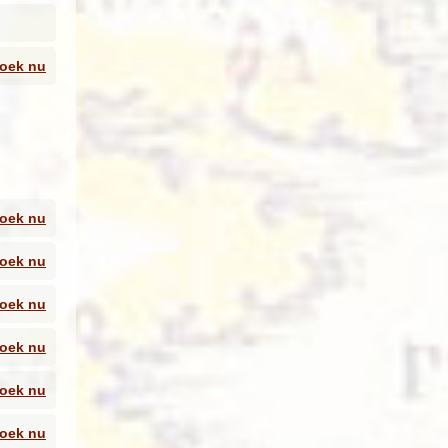
offie
ns
tadje.
oek nu
ele
heeft
n van
oek nu
conen.
oek nu
oek nu
e op
oek nu
oek nu
oek nu