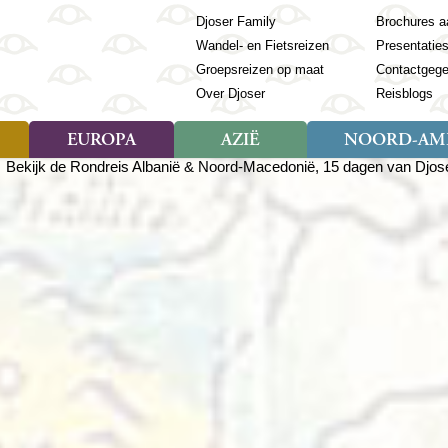
Djoser Family
Brochures a
Wandel- en Fietsreizen
Presentatie
Groepsreizen op maat
Contactgeg
Over Djoser
Reisblogs
EUROPA
AZIË
NOORD-AME
Soort reizen
Soort reizen
Landen
Soort reizen
Landen
ambique
Rondreis (28)
(Frans) Guyana
Rondreis (57)
Albanië
Rondreis (7)
Banglade
Geor
ibië
Familiereis (11)
Galapagos
Familiereis (22)
Andorra
Familiereis (2)
Bhutan
Grie
anda
Fietsreis (8)
Guatemala
Fietsreis (3)
Armenië
Natuur (5)
Cambodja
IJsl
Tomé en Principe
Wandelreis (23)
Honduras
Cultuur (28)
Azerbeidzjan
China
Ierl
ziland
Cultuur (12)
Mexico
Natuur (16)
Azoren
Filipijnen
Italië
zania
Natuur (3)
Nicaragua
Balkan
India
Kaap
o
Paaseiland
Baltische Staten
Indochina
Kos
bia
Paraguay
Bosnië en Herzegovina
Indonesië
Kroa
ibar
Peru
Bulgarije
Japan
Lapl
Nieuwe reizen
babwe
Suriname
Engeland
Jordanië
Letl
r
-Afrika
Rondreis China & Tibet, 42
Estland
Kazachst
Lito
dagen
Finland
Kirgizië
Made