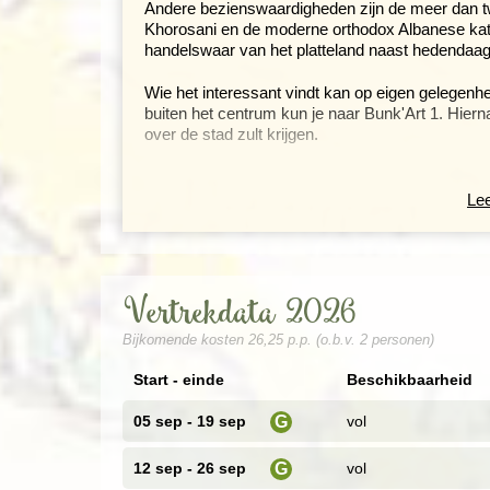
Andere bezienswaardigheden zijn de meer dan t
Khorosani en de moderne orthodox Albanese kathe
handelswaar van het platteland naast hedendaagse
Wie het interessant vindt kan op eigen gelegen
buiten het centrum kun je naar Bunk'Art 1. Hiernaa
over de stad zult krijgen.
De eerste gekozen burgemeester Edi Rama heeft
uiterlijk van de hoofdstad voortvarend aangepakt
Lee
boulevards zijn opnieuw aangelegd, tonnen puin
ingezaaid, 4000 bomen geplant en de grijze stali
Caribische kleurtjes. Tirana is nu een levendige
en restaurants. Je hebt dan ook volop mogelij
Vertrekdata 2026
Albanese keuken, waarin je Italiaanse, Franse e
Bijkomende kosten 26,25 p.p. (o.b.v. 2 personen)
Verken het herontdekte Ohrid
Start - einde
Beschikbaarheid
Dag 3 Tirana - Elbasan - Ohrid
Dag 4 Ohrid
05 sep - 19 sep
vol
G
Dag 5 Ohrid - Sv Naum -
Korçë
Dag 6
Korçë
, excursie Voskopoja
i
12 sep - 26 sep
vol
G