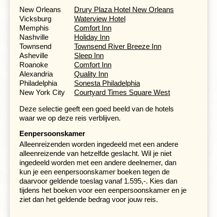
New Orleans
Drury Plaza Hotel New Orleans
Vicksburg
Waterview Hotel
Memphis
Comfort Inn
Nashville
Holiday Inn
Townsend
Townsend River Breeze Inn
Asheville
Sleep Inn
Roanoke
Comfort Inn
Alexandria
Quality Inn
Philadelphia
Sonesta Philadelphia
New York City
Courtyard Times Square West
Deze selectie geeft een goed beeld van de hotels
waar we op deze reis verblijven.
Een wandeling langs de 'Honky Tonk Highway' in het
centrum van Nashville hoort erbij. Hier kun je dag en
Eenpersoonskamer
nacht genieten van topklasse muzikanten die bijna elk
Alleenreizenden worden ingedeeld met een andere
genre muziek spelen. Vooral ’s avonds is dit ‘the place to
alleenreizende van hetzelfde geslacht. Wil je niet
be’. Probeer naar een optreden te gaan in een van de
ingedeeld worden met een andere deelnemer, dan
beroemde Honky Tonks zoals Layla's of Tootsie’s
kun je een eenpersoonskamer boeken tegen de
Orchid Lounge, van veraf al herkenbaar aan de paarse
daarvoor geldende toeslag vanaf 1.595,-. Kies dan
kleur en ‘home’ voor veel beroemde muzikanten. Of
tijdens het boeken voor een eenpersoonskamer en je
Robert’s Western World waar de Brazilbilly country met
ziet dan het geldende bedrag voor jouw reis.
een snuifje Zuid-Amerikaanse muziek luid klinkt.