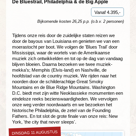
De Bluestrail, Philadelphia & de Big Apple
Vanaf 4.395,-
Bijkomende kosten 26,25 p.p. (o.b.v. 2 personen)
Tijdens onze reis door de zuidelijke staten reizen we
door de bayous van Louisiana en genieten we van een
moerastocht per boot. We volgen de 'Blues Trail' door
Mississippi, waar de wortels van de Amerikaanse
muziek zich ontwikkelden en tot op de dag van vandaag
blijven bloeien. Daarna bezoeken we twee muziek-
mekka’s; Memphis (Elvis-land) en Nashville, de
hoofdstad van de country muziek. We rijden naar het
noorden door de schilderachtige Great Smoky
Mountains en de Blue Ridge Mountains. Washington
D.C. biedt met zijn witte Neoklassieke monumenten een
eindeloze reeks bezienswaardigheden. We vervolgen
onze weg verder noordwaarts en we bezoeken het
historische Philadelphia, de zetel van de Founding
Fathers. En tot slot de grote finale van onze reis: New
York, 'the city that never sleeps'.
DINSDAG 11 AUGUSTUS