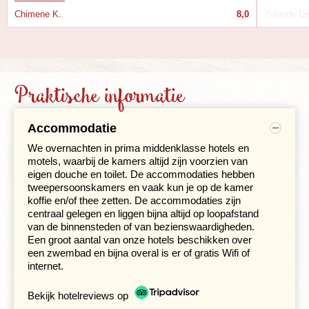
Met de klanken van de rock-‘n-roll nog in onze oren
Chimene K.
8,0
Yolande De
rijden we naar
de muziekstad Nashville
, ook bekend als
de hoofdstad van de countrymuziek. Tijdens de city tour
staan we ineens oog in oog met een op schaal
nagebouwd Parthenon uit Athene. Het Ryman
Auditorium, voorheen bekend als Grand Ole Opry, is het
Praktische informatie
heiligdom van countrymuziek. Misschien is er ook tijd
om een optionele stop te maken bij RCA Studio B,
gebouwd in de jaren' 50 en geboorteplaats van 'the
Accommodatie
Nashville sound'. Ook de Country Music Hall of Fame of
Schermerhorn Symphony Center is een bezoek waard
We overnachten in prima middenklasse hotels en
en kunnen we op eigen gelegenheid verkennen.
motels, waarbij de kamers altijd zijn voorzien van
eigen douche en toilet. De accommodaties hebben
Voor de natuur en cultuurliefhebber heeft Nashville ook
tweepersoonskamers en vaak kun je op de kamer
wat te bieden. De Cheekwood botanische tuin met
koffie en/of thee zetten. De accommodaties zijn
daarin het Museum of Art is een echte aanrader. De tuin
centraal gelegen en liggen bijna altijd op loopafstand
heeft onder andere een Japanse tuin en
van de binnensteden of van bezienswaardigheden.
beeldhouwwerken langs de Woodland Sculpture trail
Een groot aantal van onze hotels beschikken over
terwijl in het museum de kunstwerken van vroegere en
een zwembad en bijna overal is er of gratis Wifi of
hedendaagse Amerikaanse kunstenaars zijn te
internet.
bewonderen.
Bekijk hotelreviews op