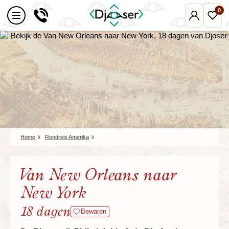
0
Mijn
Favo
Djoser
reize
Home
Rondreis Amerika
Van New Orleans naar
New York
18 dagen
Bewaren