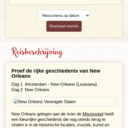
Reisschema
Reisdocumenten
op datum
Geldzaken
Download reisinfo
Maaltijden
Reisbeschrijving
Gezondheid
Hotelverlenging
Proef de rijke geschiedenis van New
Klimaat en geografie
Orleans
Dag 1 Amsterdam - New Orleans (Louisiana)
Reisbegeleiding en gidsen
Dag 2 New Orleans
New Orleans gelegen aan de rivier de
Mississippi
heeft
een kleurrijke geschiedenis die nog steeds terug te
vinden is in de historische locaties, muziek, kunst en