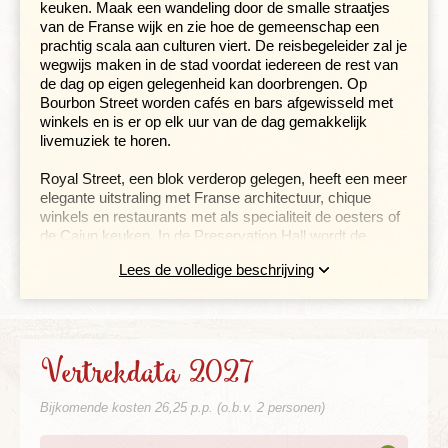
keuken. Maak een wandeling door de smalle straatjes
van de Franse wijk en zie hoe de gemeenschap een
prachtig scala aan culturen viert. De reisbegeleider zal je
wegwijs maken in de stad voordat iedereen de rest van
de dag op eigen gelegenheid kan doorbrengen. Op
Bourbon Street worden cafés en bars afgewisseld met
winkels en is er op elk uur van de dag gemakkelijk
livemuziek te horen.
Royal Street, een blok verderop gelegen, heeft een meer
elegante uitstraling met Franse architectuur, chique
winkels en restaurants met als specialiteit de oesters of
de Cajun keuken. In de Preservation Hall wordt de
erfenis van jazz levend gehouden. In de vele
Lees de volledige beschrijving
muziekgelegenheden kun je elke mogelijk muziekgenre
aantreffen. Neem ook de moeite om met de tram het
Garden District met zijn prachtige, historische
herenhuizen te verkennen.
Vertrekdata 2027
Historisch Vicksburg en het swingende
Memphis
Bijkomende kosten 26,25 p.p. (o.b.v. 2 personen)
Dag 3 New Orleans - Vicksburg (Mississippi)