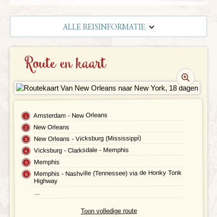
ALLE REISINFORMATIE
REISBESCHRIJVING
Route en kaart
VERTREKDATA/PRIJS
REVIEWS
PRAKTISCHE INFORMATIE
Amsterdam - New Orleans
New Orleans
Accommodatie
FAQ
New Orleans - Vicksburg (Mississippi)
Vicksburg - Clarksdale - Memphis
FOTO'S EN VIDEO
Vliegreis
Memphis
Memphis - Nashville (Tennessee) via de Honky Tonk
REIS BOEKEN
Vervoer
Highway
...
Bij de reis inbegrepen
Toon volledige route
Excursies