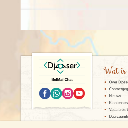
Wat is
Bel
Mail
Chat
Over Djose
Contactge
Nieuws
Klantenser
Vacatures b
Duurzaamh