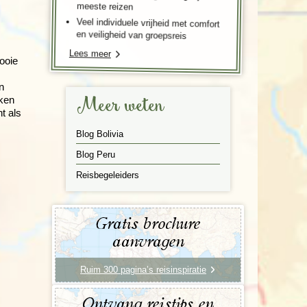
meeste reizen
Veel individuele vrijheid met comfort
en veiligheid van groepsreis
Lees meer
ooie
n
Meer weten
kken
t als
Blog Bolivia
Blog Peru
Reisbegeleiders
Gratis brochure
aanvragen
Ruim 300 pagina’s reisinspiratie
Ontvang reistips en