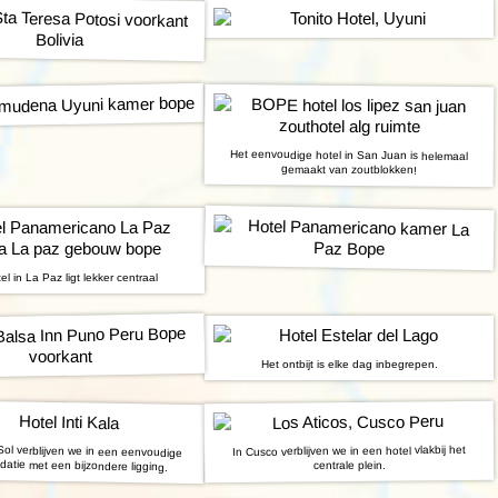
Het eenvoudige hotel in San Juan is helemaal
gemaakt van zoutblokken!
el in La Paz ligt lekker centraal
Het ontbijt is elke dag inbegrepen.
Sol verblijven we in een eenvoudige
In Cusco verblijven we in een hotel vlakbij het
tie met een bijzondere ligging.
centrale plein.