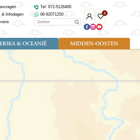
anvragen
Tel: 071-5126400
0
s & Infodagen
06-82071250
Mijn
Favoriete
Zoeken
evens
Djoser
reizen
RIKA & OCEANIË
MIDDEN-OOSTEN
Soort reizen
Landen
Landen
sh
gië
Rondreis (18)
Alaska
Maleisië
Noord-Macedonië
Egypte
kenland
Familiereis (9)
Australië
Mongolië
Noorwegen
Jordanië
and
Fietsreis (1)
Canada
Nepal
Polen
Marokko
and
Wandelreis (3)
Nieuw-Zeeland
Oezbekistan
Portugal
Oman
Cultuur (8)
Verenigde Staten
Singapore
Roemenië
Saoedi-Arabië
verdië
Sri Lanka
Sardinië
Tunesië
ovo
Taiwan
Schotland
Turkije
tië
Thailand
Servië
and
Tibet
Spanje
and
Turkmenistan
Turkije
an
uwen
Vietnam
Verenigd Koninkrijk
ira
Zijderoute
Wales