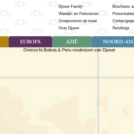
Djoser Family
Brochures a
Wandel- en Fietsreizen
Presentatie
Groepsreizen op maat
Contactgeg
Over Djoser
Reisblogs
EUROPA
AZIË
NOORD-AME
Soort reizen
Soort reizen
Landen
Soort reizen
Landen
ambique
Rondreis (28)
(Frans) Guyana
Rondreis (57)
Albanië
Rondreis (7)
Banglade
Geor
ibië
Familiereis (11)
Galapagos
Familiereis (22)
Andorra
Familiereis (2)
Bhutan
Grie
anda
Fietsreis (8)
Guatemala
Fietsreis (3)
Armenië
Natuur (5)
Cambodja
IJsl
Tomé en Principe
Wandelreis (23)
Honduras
Cultuur (28)
Azerbeidzjan
China
Ierl
ziland
Cultuur (12)
Mexico
Natuur (16)
Azoren
Filipijnen
Italië
zania
Natuur (3)
Nicaragua
Balkan
India
Kaap
o
Paaseiland
Baltische Staten
Indochina
Kos
bia
Paraguay
Bosnië en Herzegovina
Indonesië
Kroa
ibar
Peru
Bulgarije
Japan
Lapl
Nieuwe reizen
babwe
Suriname
Engeland
Jordanië
Letl
r
-Afrika
Rondreis China & Tibet, 42
Estland
Kazachst
Lito
dagen
Finland
Kirgizië
Made