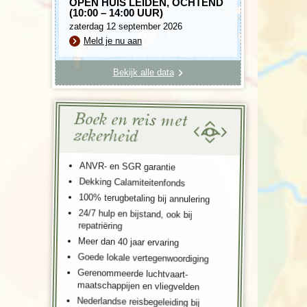
OPEN HUIS LEIDEN, OCHTEND
(10:00 – 14:00 UUR)
zaterdag 12 september 2026
Meld je nu aan
Bekijk alle data
Boek en reis met
zekerheid
ANVR- en SGR garantie
Dekking Calamiteitenfonds
100% terugbetaling bij annulering
24/7 hulp en bijstand, ook bij
repatriëring
Meer dan 40 jaar ervaring
Goede lokale vertegenwoordiging
Gerenommeerde luchtvaart-
maatschappijen en vliegvelden
Nederlandse reisbegeleiding bij