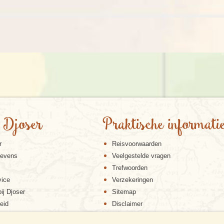
 Djoser
Praktische informati
r
Reisvoorwaarden
gevens
Veelgestelde vragen
Trefwoorden
vice
Verzekeringen
ij Djoser
Sitemap
eid
Disclaimer
Cookiebeleid