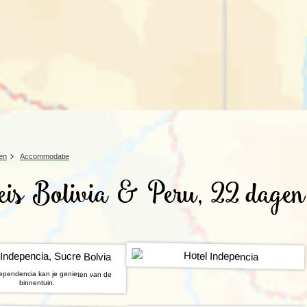
Rondreis Sulawesi &
Frankrijk
Laos
Mont
Molukken, 22 dagen
Malediven
en
Accommodatie
is Bolivia & Peru, 22 dagen
dependencia kan je genieten van de
binnentuin.