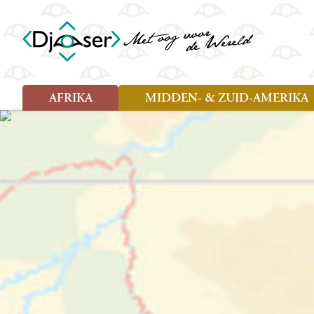
AFRIKA
MIDDEN- & ZUID-AMERIKA
Soort reizen
Soort reizen
Landen
Landen
Rondreis (26)
Rondreis (25)
Angola
Amazone
Moz
Familiereis (10)
Familiereis (11)
Benin
Argentinië
Nam
Fietsreis (2)
Fietsreis (1)
Botswana
Belize
Oeg
Wandelreis (1)
Cultuur (9)
Egypte
Bolivia
Sao 
Cultuur (3)
Natuur (13)
Ghana
Brazilië
Swa
Natuur (6)
Kaapverdië
Chili
Tan
Kenia
Colombia
Tog
Madagaskar
Costa Rica
Zam
Nieuwe reizen
Malawi
Cuba
Zanz
Voodoo in Benin en Togo, 16
Marokko
Ecuador
Zim
dagen
Mauritius
El Salvado
Zuid