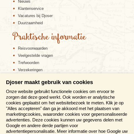
Nieuws
Klantenservice
Vacatures bij Djoser
Duurzaamheid
Praktische informatie
Reisvoorwaarden
Veelgestelde vragen
Trefwoorden
Verzekeringen
Sitemap
Djoser maakt gebruik van cookies
Disclaimer
Onze website gebruikt functionele cookies om ervoor te
Cookiebeleid
zorgen dat deze goed werkt. Ook worden er analytische
Privacy verklaring
cookies geplaatst om het websitebezoek te meten. Klik je op
Reis en boek met Djoser zekerheid
"Alles accepteren" dan ga je akkoord met het plaatsen van
marketingcookies, waaronder cookies voor gepersonaliseerde
Meer weten?
advertenties. Deze cookies kunnen uw gegevens delen met
Google en andere derde partijen voor
advertentiepersonalisatie. Meer informatie over hoe Google uw
Brochures aanvragen