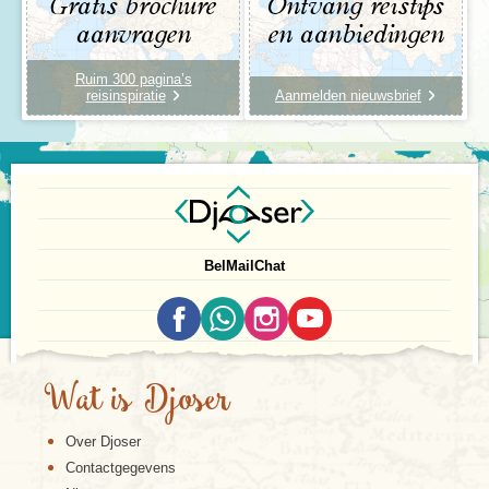
Gratis brochure
Ontvang reistips
aanvragen
en aanbiedingen
Ruim 300 pagina’s
reisinspiratie
Aanmelden nieuwsbrief
Bel
Mail
Chat
Wat is Djoser
Over Djoser
Contactgegevens