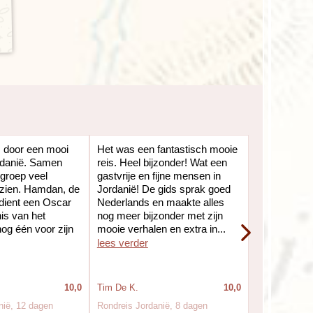
s door een mooi
Het was een fantastisch mooie
Prachtige lo
rdanië. Samen
reis. Heel bijzonder! Wat een
hotels, en e
 groep veel
gastvrije en fijne mensen in
reis(bege)le
ezien. Hamdan, de
Jordanië! De gids sprak goed
ons zeer thu
rdient een Oscar
Nederlands en maakte alles
gaan ongetwi
nis van het
nog meer bijzonder met zijn
og één voor zijn
mooie verhalen en extra in...
lees verder
10,0
Tim De K.
10,0
Meinte B.
nië, 12 dagen
Rondreis Jordanië, 8 dagen
Wandelreis Jo