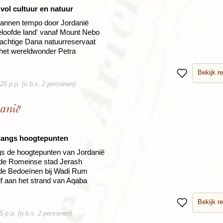
Rondreis Sulawesi &
Frankrijk
Laos
Mont
vol cultuur en natuur
Molukken, 22 dagen
Malediven
pannen tempo door Jordanië
beloofde land' vanaf Mount Nebo
rachtige Dana natuurreservaat
 het wereldwonder Petra
Bekijk re
Bewaren
5 p.p. (o.b.v. 2 personen)
anië
langs hoogtepunten
ngs de hoogtepunten van Jordanië
de Romeinse stad Jerash
de Bedoeïnen bij Wadi Rum
jf aan het strand van Aqaba
Bekijk re
Bewaren
 p.p. (o.b.v. 2 personen)