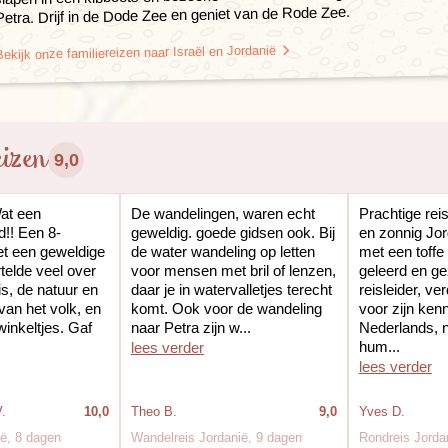
Petra. Drijf in de Dode Zee en geniet van de Rode Zee.
Bekijk onze familiereizen naar Israël en Jordanië
eizen
9,0
at een
De wandelingen, waren echt
Prachtige rei
d!! Een 8-
geweldig. goede gidsen ook. Bij
en zonnig Jo
et een geweldige
de water wandeling op letten
met een toffe
telde veel over
voor mensen met bril of lenzen,
geleerd en g
s, de natuur en
daar je in watervalletjes terecht
reisleider, ve
an het volk, en
komt. Ook voor de wandeling
voor zijn ken
 winkeltjes. Gaf
naar Petra zijn w...
Nederlands, n
hum...
lees verder
lees verder
.
10,0
Theo B.
9,0
Yves D.
ië, 8 dagen
Wandelreis Jordanië, 9 dagen
Rondreis Jorda