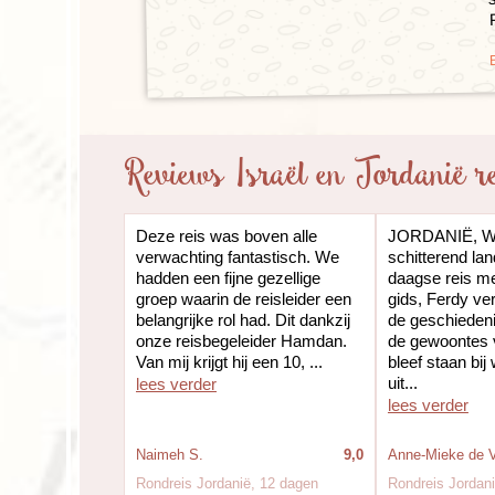
Reviews Israël en Jordanië r
Deze reis was boven alle
JORDANIË, W
verwachting fantastisch. We
schitterend lan
hadden een fijne gezellige
daagse reis m
groep waarin de reisleider een
gids, Ferdy ver
belangrijke rol had. Dit dankzij
de geschiedeni
onze reisbegeleider Hamdan.
de gewoontes v
Van mij krijgt hij een 10, ...
bleef staan bij
uit...
lees verder
lees verder
Naimeh S.
9,0
Anne-Mieke de V
Rondreis Jordanië, 12 dagen
Rondreis Jordan