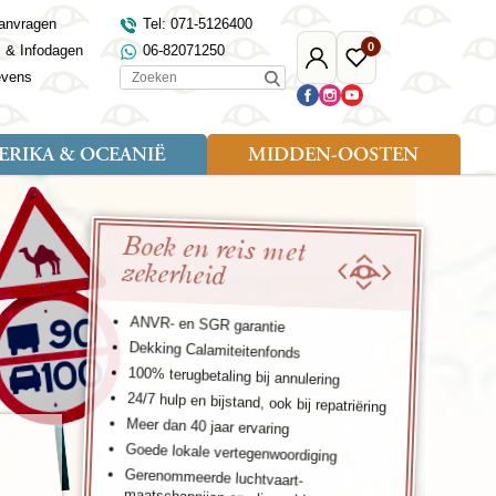
anvragen
Tel: 071-5126400
0
s & Infodagen
06-82071250
Mijn
Favoriete
Zoeken
evens
Djoser
reizen
RIKA & OCEANIË
MIDDEN-OOSTEN
Soort reizen
Landen
Landen
sh
gië
Rondreis (18)
Alaska
Maleisië
Noord-Macedonië
Egypte
Boek en reis met
kenland
Familiereis (9)
Australië
Mongolië
Noorwegen
Jordanië
zekerheid
and
Fietsreis (1)
Canada
Nepal
Polen
Marokko
and
Wandelreis (3)
Nieuw-Zeeland
Oezbekistan
Portugal
Oman
Cultuur (8)
Verenigde Staten
Singapore
Roemenië
Saoedi-Arabië
ANVR- en SGR garantie
verdië
Sri Lanka
Sardinië
Tunesië
Dekking Calamiteitenfonds
ovo
Taiwan
Schotland
Turkije
100% terugbetaling bij annulering
tië
Thailand
Servië
24/7 hulp en bijstand, ook bij repatriëring
and
Tibet
Spanje
Meer dan 40 jaar ervaring
and
Turkmenistan
Turkije
Goede lokale vertegenwoordiging
an
uwen
Vietnam
Verenigd Koninkrijk
Gerenommeerde luchtvaart-
ira
Zijderoute
Wales