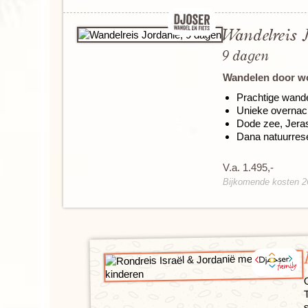
Wandelreis 
9 dagen
Wandelen door wo
Prachtige wande
Unieke overnach
Dode zee, Jeras
Dana natuurrese
V.a. 1.495,-
Bijkomende kosten 26
O