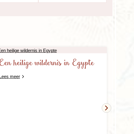
Een heilige wildernis in Egypte
Reisve
2018 t
Lees meer
Lees meer