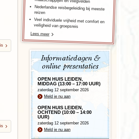
maatschappijen en vliegvelden
enegro
Zuid-Korea
Nederlandse reisbegeleiding bij meeste
reizen
Veel individuele vrijheid met comfort en
veiligheid van groepsreis
Lees meer
is
Informatiedagen &
online presentaties
OPEN HUIS LEIDEN,
MIDDAG (13:00 – 17:00 UUR)
zaterdag 12 september 2026
Meld je nu aan
OPEN HUIS LEIDEN,
OCHTEND (10:00 – 14:00
UUR)
zaterdag 12 september 2026
is
Meld je nu aan