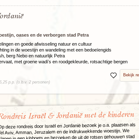
Jordanië
estijn, oases en de verborgen stad Petra
lingen en goede afwisseling natuur en cultuur
ting in de woestijn en wandeling met een bedoeïengids
h, berg Nebo en natuurlijk Petra
rvaat, met groene wadi's en roodgekleurde, rotsachtige bergen
Bekijk re
Bewaren
,25 p.p. (o.b.v. 2 personen)
Rondreis Israël & Jordanië met de kinderen
p deze rondreis door Israël en Jordanië bezoek je o.a. plaatsen als
Tel Aviv, Amman, Jeruzalem en de indrukwekkende woestijn. We
slapen in een kibboets en bezoeken de uit de rotsen gehouwen stad