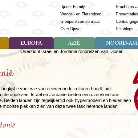
Djoser Family
Brochures a
Wandel- en Fietsreizen
Presentatie
Groepsreizen op maat
Contactgeg
Over Djoser
Reisblogs
EUROPA
AZIË
NOORD-AME
Soort reizen
Soort reizen
Landen
Soort reizen
Landen
ambique
Rondreis (28)
(Frans) Guyana
Rondreis (57)
Albanië
Rondreis (7)
Banglade
Geor
anië
ibië
Familiereis (11)
Galapagos
Familiereis (22)
Andorra
Familiereis (2)
Bhutan
Grie
anda
Fietsreis (8)
Guatemala
Fietsreis (3)
Armenië
Natuur (5)
Cambodja
IJsl
Tomé en Principe
Wandelreis (23)
Honduras
Cultuur (28)
Azerbeidzjan
China
Ierl
ziland
Cultuur (12)
Mexico
Natuur (16)
Azoren
Filipijnen
Italië
langlijstje voor wie van eeuwenoude culturen houdt, niet
en de dode zee. Israël en Jordanië bieden een overvloed aan
zania
Natuur (3)
Nicaragua
Balkan
India
Kaap
rie. Beiden landen zijn tegelijkertijd ook hypermodern en bieden een
o
Paaseiland
Baltische Staten
Indochina
Kos
de mooiste plekken zien van deze twee fascinerende landen.
bia
Paraguay
Bosnië en Herzegovina
Indonesië
Kroa
ibar
Peru
Bulgarije
Japan
Lapl
Nieuwe reizen
babwe
Suriname
Engeland
Jordanië
Letl
danië
r
-Afrika
Rondreis China & Tibet, 42
Estland
Kazachst
Lito
dagen
Finland
Kirgizië
Made