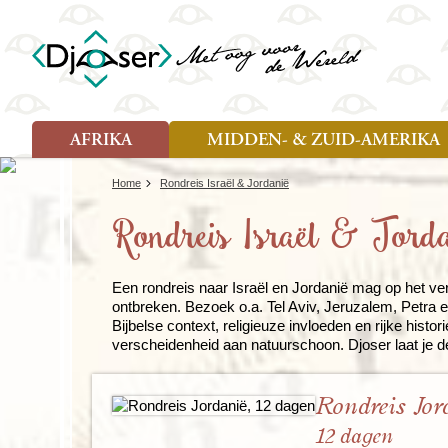
AFRIKA
MIDDEN- & ZUID-AMERIKA
Soort reizen
Soort reizen
Landen
Landen
Home
Rondreis Israël & Jordanië
Rondreis (26)
Rondreis (25)
Angola
Amazone
Moz
Rondreis Israël & Jord
Familiereis (10)
Familiereis (11)
Benin
Argentinië
Nam
Fietsreis (2)
Fietsreis (1)
Botswana
Belize
Oeg
Wandelreis (1)
Cultuur (9)
Egypte
Bolivia
Sao 
Cultuur (3)
Natuur (13)
Ghana
Brazilië
Swa
Een rondreis naar Israël en Jordanië mag op het ver
ontbreken. Bezoek o.a. Tel Aviv, Jeruzalem, Petra 
Natuur (6)
Kaapverdië
Chili
Tan
Bijbelse context, religieuze invloeden en rijke histo
Kenia
Colombia
Tog
verscheidenheid aan natuurschoon. Djoser laat je 
Madagaskar
Costa Rica
Zam
Nieuwe reizen
Malawi
Cuba
Zanz
Voodoo in Benin en Togo, 16
Marokko
Ecuador
Zim
Rondreis Jor
dagen
Mauritius
El Salvado
Zuid
12 dagen