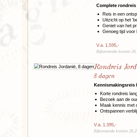
Complete rondreis 
Reis in een onts
Uitzicht op het '
Geniet van het p
Genoeg tijd voor
V.a. 1.595,-
Bijkomende kosten 26,2
Rondreis Jord
8 dagen
Kennismakingsreis 
Korte rondreis la
Bezoek aan de ou
Maak kennis met 
Ontspannen verbli
V.a. 1.395,-
Bijkomende kosten 26,25