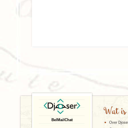
Wat is
Bel
Mail
Chat
Over Djose