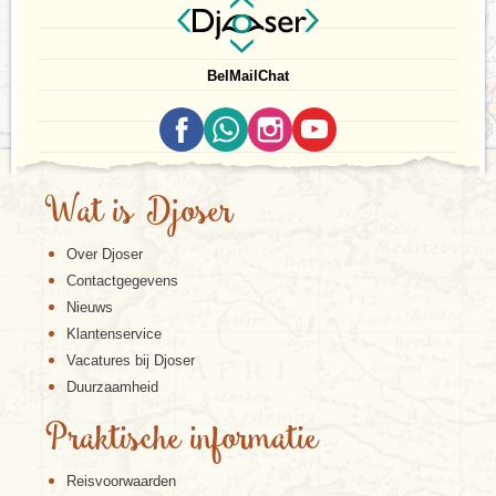
Bel
Mail
Chat
Wat is Djoser
Over Djoser
Contactgegevens
Nieuws
Klantenservice
Vacatures bij Djoser
Duurzaamheid
Praktische informatie
Reisvoorwaarden