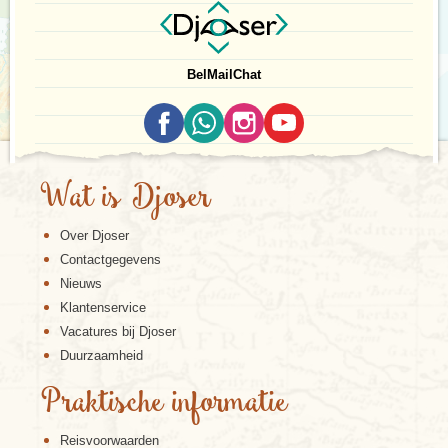
Bel
Mail
Chat
Wat is Djoser
Over Djoser
Contactgegevens
Nieuws
Klantenservice
Vacatures bij Djoser
Duurzaamheid
Praktische informatie
Reisvoorwaarden