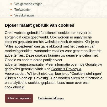
Veelgestelde vragen
Trefwoorden
Verzekeringen
Sitemap
Djoser maakt gebruik van cookies
Disclaimer
Onze website gebruikt functionele cookies om ervoor te
Cookiebeleid
zorgen dat deze goed werkt. Ook worden er analytische
Privacy verklaring
cookies geplaatst om het websitebezoek te meten. Klik je op
Reis en boek met Djoser zekerheid
"Alles accepteren" dan ga je akkoord met het plaatsen van
marketingcookies, waaronder cookies voor gepersonaliseerde
Meer weten?
advertenties. Deze cookies kunnen uw gegevens delen met
Google en andere derde partijen voor
advertentiepersonalisatie. Meer informatie over hoe Google uw
Brochures aanvragen
gegevens gebruikt, vindt u op
Google’s Privacy &
Informatiedagen
Voorwaarden
. Wil je dit niet, dan kun je op "Cookie-instellingen"
Magazine
klikken en dan op "Bevestig". Dan worden alleen de functionele
Aanmelden nieuwsbrief
en analytische cookies geplaatst. Lees meer over ons
cookiebeleid
.
Functioneel en Analytisch
Cookie-instellingen
Cookies die er voor zorgen dat de website naar behoren
functioneert en cookies waarmee wij anoniem het gebruik van