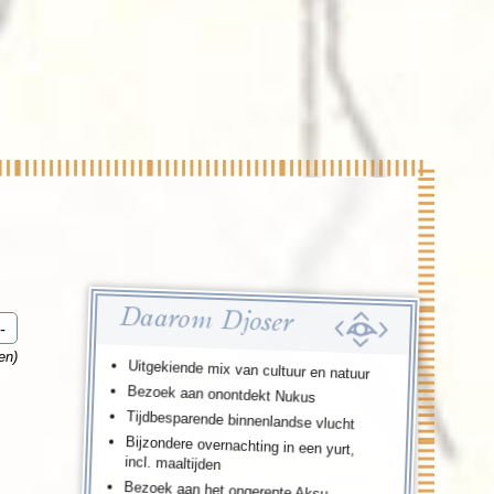
enegro
Zuid-Korea
Daarom Djoser
-
en)
Uitgekiende mix van cultuur en natuur
Bezoek aan onontdekt Nukus
Tijdbesparende binnenlandse vlucht
Bijzondere overnachting in een yurt,
incl. maaltijden
Bezoek aan het ongerepte Aksu