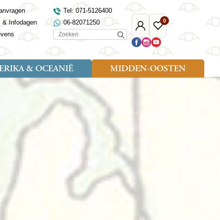
anvragen
Tel: 071-5126400
0
s & Infodagen
06-82071250
Mijn
Favoriete
Zoeken
evens
Djoser
reizen
RIKA & OCEANIË
MIDDEN-OOSTEN
Soort reizen
Landen
Landen
sh
gië
Rondreis (18)
Alaska
Maleisië
Noord-Macedonië
Egypte
kenland
Familiereis (9)
Australië
Mongolië
Noorwegen
Jordanië
and
Fietsreis (1)
Canada
Nepal
Polen
Marokko
and
Wandelreis (3)
Nieuw-Zeeland
Oezbekistan
Portugal
Oman
Cultuur (8)
Verenigde Staten
Singapore
Roemenië
Saoedi-Arabië
verdië
Sri Lanka
Sardinië
Tunesië
ovo
Taiwan
Schotland
Turkije
tië
Thailand
Servië
and
Tibet
Spanje
and
Turkmenistan
Turkije
an
uwen
Vietnam
Verenigd Koninkrijk
ira
Zijderoute
Wales