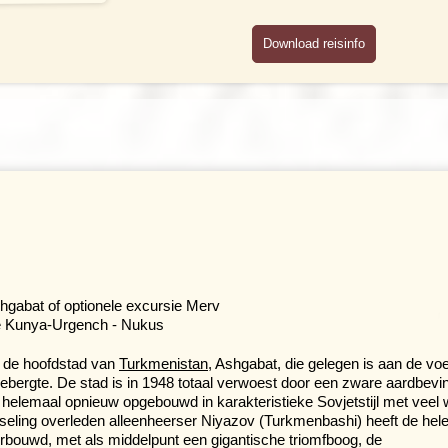
Download reisinfo
shgabat of optionele excursie Merv
ie Kunya-Urgench - Nukus
n de hoofdstad van
Turkmenistan
, Ashgabat, die gelegen is aan de vo
ebergte. De stad is in 1948 totaal verwoest door een zware aardbevi
tig helemaal opnieuw opgebouwd in karakteristieke Sovjetstijl met veel 
seling overleden alleenheerser Niyazov (Turkmenbashi) heeft de hele
erbouwd, met als middelpunt een gigantische triomfboog, de