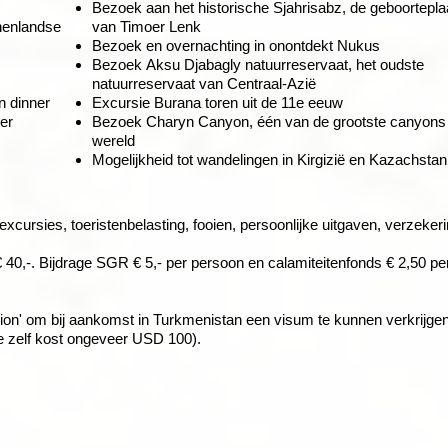
e tijd om alle bezienswaardigheden te bekijken. De goed bewaarde
Bezoek aan het historische
Sjahrisabz, de geboortepla
 monumentale gebouwen, is omringd door hoge lemen stadswallen. Hi
nenlandse
van Timoer Lenk
ruisend handelscentrum was langs de Zijderoute. Een schitterend voor
Bezoek en overnachting in onontdekt Nukus
et een prachtig gedecoreerde openluchtmoskee, een harem, een
Bezoek Aksu Djabagly natuurreservaat, het oudste
bo Bastion, het oudste deel van de stad, heb je een schitterend uitzi
natuurreservaat van Centraal-Azië
uurde deel van deze stad, de
Itsjan-Kala,
is een verzameling mausole
n dinner
Excursie Burana toren uit de 11e eeuw
waarvan de meeste schitterend zijn versierd met blauw gekleurd
ner
Bezoek Charyn Canyon, één van de grootste canyons 
wereld
Mogelijkheid tot wandelingen in Kirgizië en Kazachstan
d uitzicht over de oase en de woestijn. Vanuit deze museumstad rijd
tijn, naar de heilige Oezbeekse stad: Boechara. Onderweg maak je
 verschillende malen oversteekt.
 excursies, toeristenbelasting, fooien, persoonlijke uitgaven, verzeker
 40,-. Bijdrage SGR € 5,- per persoon en calamiteitenfonds € 2,50 pe
'the place to be'
tation' om bij aankomst in Turkmenistan een visum te kunnen verkrijge
nd
ke zelf kost ongeveer USD 100).
n overvloed aan heiligdommen, tombes en koranscholen. Het lijkt wel
et veel is veranderd in de laatste eeuwen. De warme zandkleur van d
leenreizende van hetzelfde geslacht. Wil je niet ingedeeld worden m
ristieke, harmonieuze uitstraling. Tientallen karavanserais, medresse
kamer boeken tegen de daarvoor geldende toeslag vanaf 495,-. Kies
binnen de sjachristan, de oude stad.
belastingen, ook brandstof- en veiligheidstoeslagen. Bij Djoser zijn
 ziet het geldende bedrag voor jouw reis.