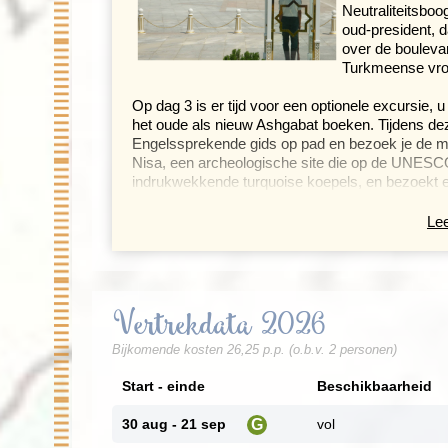
Neutraliteitsbo
oud-president, d
over de bouleva
Turkmeense vro
Op dag 3 is er tijd voor een optionele excursie, 
het oude als nieuw Ashgabat boeken. Tijdens d
Engelssprekende gids op pad en bezoek je
de m
Nisa, een archeologische site die op de UNESC
indrukwekkende turquoise koepels, en bezoekt ee
Akhal-Teke-paard. Tijdens deze excursie zijn de 
Lee
Een andere opti
indrukwekkends
bloeiende stad langs de Zijderoute, toont dit ui
een vroege vlucht van Ashgabat naar Mary ontd
Vertrekdata 2026
bezienswaardigheden, waaronder Erk Kala, Gyaur
mausoleum van Sultan Sanjar. Indien de tijd het
Bijkomende kosten 26,25 p.p. (o.b.v. 2 personen)
lokale bazaar. Aan het eind van de dag keer je t
Start - einde
Beschikbaarheid
De volgende dag vliegen we vanuit Ashgabat ov
naar Nukus bezoeken we de oude stad Kune Urge
30 aug - 21 sep
vol
G
koninkrijk Chorezmia.