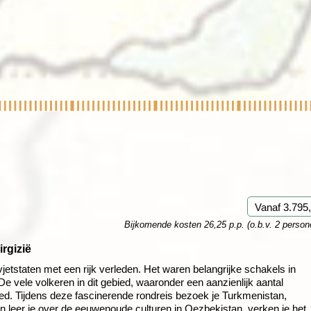
Rondreis Sulawesi &
Frankrijk
Laos
Mont
Molukken, 22 dagen
Malediven
Vanaf 3.795,
Bijkomende kosten 26,25 p.p. (o.b.v. 2 person
rgizië
jetstaten met een rijk verleden. Het waren belangrijke schakels in
e vele volkeren in dit gebied, waaronder een aanzienlijk aantal
d. Tijdens deze fascinerende rondreis bezoek je Turkmenistan,
n leer je over de eeuwenoude culturen in Oezbekistan, verken je het