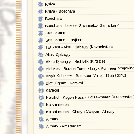
Khiva
Khiva - Boechara
Boechara
Boechara - bezoek Sjahrisabz- Samarkand
Samarkand
Samarkand - Tasjkent
Tasjkent - Aksu Djabagly (Kazachstan)
Aksu Djabagly
Aksu Djabagly - Bishkek (Kirgizië)
Bishkek - Burana Toren - Issyk Kul meer omgevin
Issyk Kul meer - Barskoon Vallei - Djeti Oghuz
Djeti Oghuz - Karakol
Karakol
Karakol - Kegen Pass - Kolsai-meren (Kazachstan
Kolsai-meren
Kolsai-meren - Charyn Canyon - Almaty
Almaty
Almaty - Amsterdam