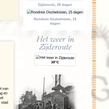
Zijderoute, 28 dagen
Rondreis Oezbekistan, 15
dagen
Het weer in
Zijderoute
38°C
et van
ng en
wit
 stad