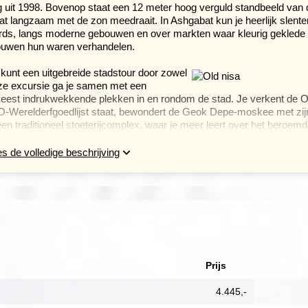
og uit 1998. Bovenop staat een 12 meter hoog verguld standbeeld van 
at langzaam met de zon meedraait. In Ashgabat kun je heerlijk slente
rds, langs moderne gebouwen en over markten waar kleurig geklede
uwen hun waren verhandelen.
u kunt een uitgebreide stadstour door zowel
eze excursie ga je samen met een
eest indrukwekkende plekken in en rondom de stad. Je verkent de 
O-Werelderfgoedlijst staat, bewondert de Geok Depe-moskee met zij
n traditioneel stoeterijcomplex, waar je meer leert over het beroem
maaltijden niet inbegrepen.
s de volledige beschrijving
e is de dag excursie naar de het oude
Merv
, een van Centraal-Azië’s
te archeologische vindplaatsen en UNESCO-Werelderfgoed. Ooit ee
tgestrekte terrein de resten van eeuwenoude forten, steden en mausole
ek je samen met een Engelssprekende gids de belangrijkste
 Kala, de forten Big en Little Kyz-Kala en het imposante 12e-eeuws
 toelaat, bezoek je ook het Regionaal Museum van Mary of de kleurrij
erug naar Ashgabat.
Prijs
er de hete zandwoestijn Karakum (‘zwart zand’) naar Tashauz. Onde
nch, voormalig hoofdstad van het belangrijke Centraal-Aziatisch
4.445,-