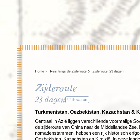
Home
Reis langs de Zijderoute
Zijderoute, 23 dagen
Zijderoute
23 dagen
Bewaren
Turkmenistan, Oezbekistan, Kazachstan & Ki
Centraal in Azië liggen verschillende voormalige Sov
de zijderoute van China naar de Middellandse Zee. D
nomadenstammen, hebben een rijk historisch erfgoe
Oezbekistan, Kazachstan en Kirgizië. In deze lande