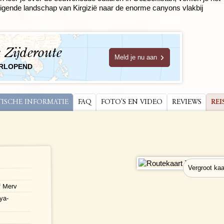
igende landschap van Kirgizië naar de enorme canyons vlakbij
 Zijderoute
Meld je nu aan
ORLOPEND
TISCHE INFORMATIE
FAQ
FOTO'S EN VIDEO
REVIEWS
REI
of Merv
ya-