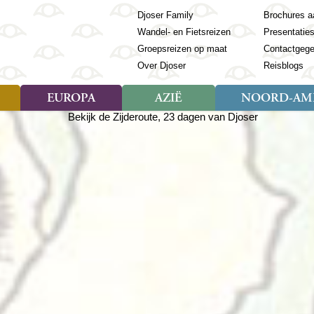
Djoser Family
Brochures a
Wandel- en Fietsreizen
Presentatie
Groepsreizen op maat
Contactgeg
Over Djoser
Reisblogs
EUROPA
AZIË
NOORD-AME
Soort reizen
Soort reizen
Landen
Soort reizen
Landen
ambique
Rondreis (28)
(Frans) Guyana
Rondreis (57)
Albanië
Rondreis (7)
Banglade
Geor
ibië
Familiereis (11)
Galapagos
Familiereis (22)
Andorra
Familiereis (2)
Bhutan
Grie
anda
Fietsreis (8)
Guatemala
Fietsreis (3)
Armenië
Natuur (5)
Cambodja
IJsl
Tomé en Principe
Wandelreis (23)
Honduras
Cultuur (28)
Azerbeidzjan
China
Ierl
ziland
Cultuur (12)
Mexico
Natuur (16)
Azoren
Filipijnen
Italië
zania
Natuur (3)
Nicaragua
Balkan
India
Kaap
o
Paaseiland
Baltische Staten
Indochina
Kos
bia
Paraguay
Bosnië en Herzegovina
Indonesië
Kroa
ibar
Peru
Bulgarije
Japan
Lapl
Nieuwe reizen
babwe
Suriname
Engeland
Jordanië
Letl
r
-Afrika
Rondreis China & Tibet, 42
Estland
Kazachst
Lito
dagen
Finland
Kirgizië
Made