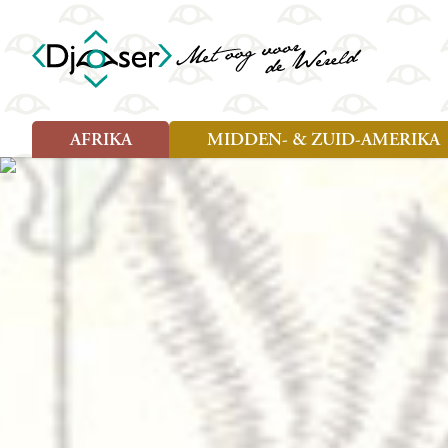
AFRIKA
MIDDEN- & ZUID-AMERIKA
Soort reizen
Soort reizen
Landen
Landen
Rondreis (26)
Rondreis (25)
Angola
Amazone
Moz
Familiereis (10)
Familiereis (10)
Benin
Argentinië
Nam
Fietsreis (2)
Fietsreis (1)
Botswana
Belize
Oeg
Wandelreis (1)
Cultuur (9)
Egypte
Bolivia
Sao 
Cultuur (3)
Natuur (13)
Ghana
Brazilië
Swa
Natuur (6)
Kaapverdië
Chili
Tan
Kenia
Colombia
Tog
Madagaskar
Costa Rica
Zam
Nieuwe reizen
Malawi
Cuba
Zanz
Voodoo in Benin en Togo, 16
Marokko
Ecuador
Zim
dagen
Mauritius
El Salvado
Zuid