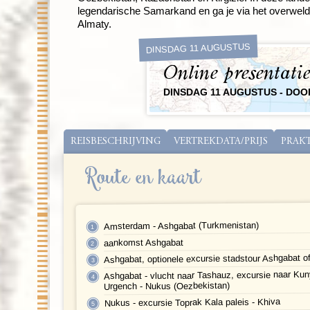
legendarische Samarkand en ga je via het overweld
Almaty.
DINSDAG 11 AUGUSTUS
Online presentatie
DINSDAG 11 AUGUSTUS - DO
REISBESCHRIJVING
VERTREKDATA/PRIJS
PRAK
Route en kaart
Amsterdam - Ashgabat (Turkmenistan)
aankomst Ashgabat
Ashgabat, optionele excursie stadstour Ashgabat 
Ashgabat - vlucht naar Tashauz, excursie naar Kun
Urgench - Nukus (Oezbekistan)
Nukus - excursie Toprak Kala paleis - Khiva