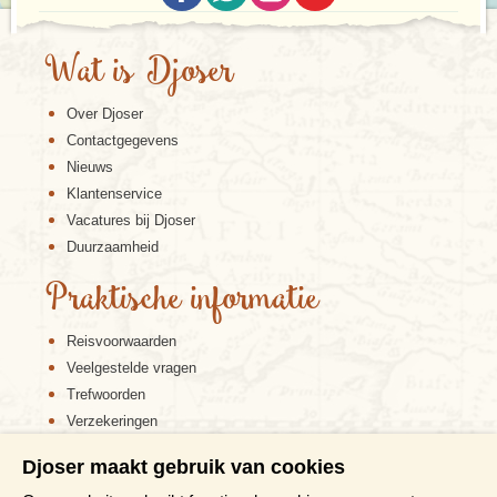
Wat is Djoser
Over Djoser
Contactgegevens
Nieuws
Klantenservice
Vacatures bij Djoser
Duurzaamheid
Praktische informatie
Reisvoorwaarden
Veelgestelde vragen
Trefwoorden
Verzekeringen
Sitemap
Djoser maakt gebruik van cookies
Disclaimer