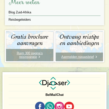
Meer weten
Blog Zuid-Afrika
Reisbegeleiders
Gratis brochure
Ontvang reistips
aanvragen
en aanbiedingen
Ruim 300 pagina’s
reisinspiratie
Aanmelden nieuwsbrief
Bel
Mail
Chat