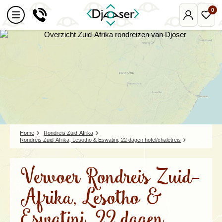
0
Mijn
Favo
Djoser
reize
Home
Rondreis Zuid-Afrika
Rondreis Zuid-Afrika, Lesotho & Eswatini, 22 dagen hotel/chaletreis
Vervoer Rondreis Zuid-
Afrika, Lesotho &
Eswatini, 22 dagen