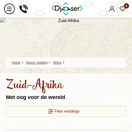
0
Mijn
Favo
Djoser
reize
Home
Djoser reisblog
Afrika
Zuid-Afrika
Met oog voor de wereld
Filter reisblogs