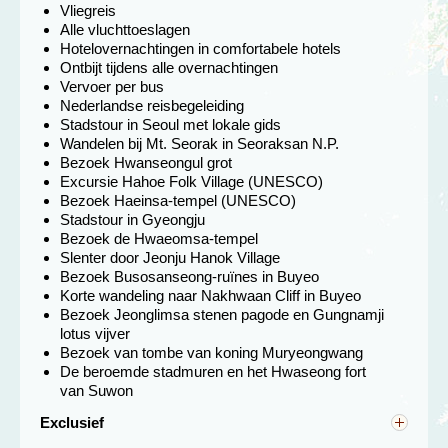
Vliegreis
Alle vluchttoeslagen
In Seoul is de optionele excursie naar een Nanta-show
Hotelovernachtingen in comfortabele hotels
mogelijk. Deze hilarische non-verbale theatershow is
Ontbijt tijdens alle overnachtingen
typisch Koreaans en een echte aanrader.
Vervoer per bus
Nederlandse reisbegeleiding
Stadstour in Seoul met lokale gids
Seoraksan, prachtige valleien,
Wandelen bij Mt. Seorak in Seoraksan N.P.
kristalheldere beekjes en weelderige
Bezoek Hwanseongul grot
bossen
Excursie Hahoe Folk Village (UNESCO)
Dag 4 Seoul - Sokcho
Bezoek Haeinsa-tempel (UNESCO)
Dag 5 Sokcho, excursie Seoraksan nationaal park
Stadstour in Gyeongju
Bezoek de Hwaeomsa-tempel
Slenter door Jeonju Hanok Village
Bezoek Busosanseong-ruïnes in Buyeo
Korte wandeling naar Nakhwaan Cliff in Buyeo
Bezoek Jeonglimsa stenen pagode en Gungnamji
lotus vijver
Bezoek van tombe van koning Muryeongwang
De beroemde stadmuren en het Hwaseong fort
van Suwon
Exclusief
Overige maaltijden, entreegelden, facultatieve