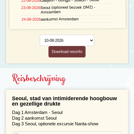
22-08-2026
Seoul (optioneel bezoek DMZ) -
23-08-2026
Gezondheid
Amsterdam
aankomst Amsterdam
24-08-2026
Hotelverlenging
Reisschema
Klimaat en geografie
op datum
Reisbegeleiding en gidsen
Download reisinfo
Reisbeschrijving
Seoul, stad van intimiderende hoogbouw
en gezellige drukte
Dag 1 Amsterdam - Seoul
Dag 2 aankomst Seoul
Dag 3 Seoul,
optionele excursie Nanta-show