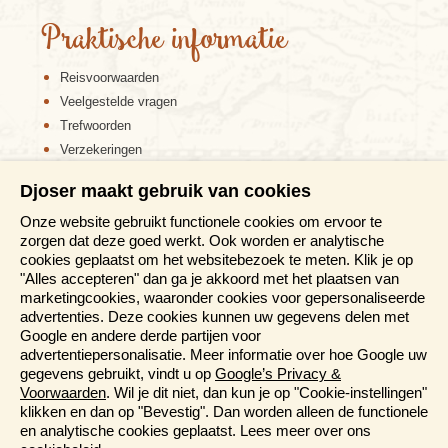
zelf in Koreaanse klederdracht op de foto te gaan. We
Praktische informatie
kunnen ook lunchen in dit gedeelte van de stad.
Buyeo is vandaag in de middag de volgende stop, dit
Reisvoorwaarden
stadje gelegen tussen rijstvelden en beboste heuvels is
Veelgestelde vragen
van 538 tot 660 de hoofdstad geweest van het Baekje
Trefwoorden
koninkrijk. Hier vind je verschillende sites zoals het
Verzekeringen
bergfort Busosanseong waar je een mooie wandeling
over de heuvel naar een uitzichtpunt kunt maken, iets
Sitemap
Djoser maakt gebruik van cookies
verder liggen de ruïnes van de Jeonglimsa-tempel. De
Disclaimer
Gungnamji-lotusvijver ligt in het Baekje historisch park.
Onze website gebruikt functionele cookies om ervoor te
Cookiebeleid
Na een overnachting in de moderne stad Daejeon rijden
zorgen dat deze goed werkt. Ook worden er analytische
Privacy verklaring
we richting Seoul.
cookies geplaatst om het websitebezoek te meten. Klik je op
Reis en boek met Djoser zekerheid
"Alles accepteren" dan ga je akkoord met het plaatsen van
marketingcookies, waaronder cookies voor gepersonaliseerde
Meer weten?
advertenties. Deze cookies kunnen uw gegevens delen met
Google en andere derde partijen voor
advertentiepersonalisatie. Meer informatie over hoe Google uw
Brochures aanvragen
gegevens gebruikt, vindt u op
Google’s Privacy &
Informatiedagen
Voorwaarden
. Wil je dit niet, dan kun je op "Cookie-instellingen"
Magazine
klikken en dan op "Bevestig". Dan worden alleen de functionele
Aanmelden nieuwsbrief
en analytische cookies geplaatst. Lees meer over ons