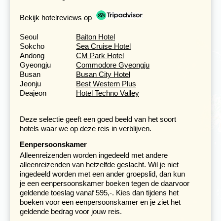
We stoppen vervolgens bij de Hwanseongul-grot, een
enorme grot vol bijzondere rotsformaties. Je kunt hier op
Bekijk hotelreviews op
eigen gelegenheid door het grote complex aan grotten
rondlopen. Ook voor de ervaren reizigers een
Seoul
Baiton Hotel
verrassend mooi complex. Wij bezoeken bij Yeongju de
Sokcho
Sea Cruise Hotel
Confucian school die op de UNESCO Werelderfgoedlijst
Andong
CM Park Hotel
staat. De omgeving van Andong is zeer rustig en
Gyeongju
Commodore Gyeongju
landelijk. Het zal bezoekers niet verbazen dat in deze
Busan
Busan City Hotel
omgeving meerdere openluchtmusea opgericht zijn
Jeonju
Best Western Plus
zoals het Seonbicheon Village naast de Confucian
Deajeon
Hotel Techno Valley
school. De setting is zo authentiek dat de Koreaanse
televisie er regelmatig opnames maakt voor historische
series.
Deze selectie geeft een goed beeld van het soort
hotels waar we op deze reis in verblijven.
De Haeinsa-tempel in Gayasan herbergt
Eenpersoonskamer
vele schatten
Alleenreizenden worden ingedeeld met andere
alleenreizenden van hetzelfde geslacht. Wil je niet
Dag 7 Andong - Andong Hahoe Village - Haeinsa tempel
ingedeeld worden met een ander groepslid, dan kun
in Gayasan - Gyeongju
je een eenpersoonskamer boeken tegen de daarvoor
geldende toeslag vanaf 595,-. Kies dan tijdens het
Iets buiten de stad ligt het Andong Hahoe Village. Van
boeken voor een eenpersoonskamer en je ziet het
boerderijen met een dak van stro tot prachtige villa’s van
geldende bedrag voor jouw reis.
regeringsbeambten, alles is hier authentiek. Vlakbij