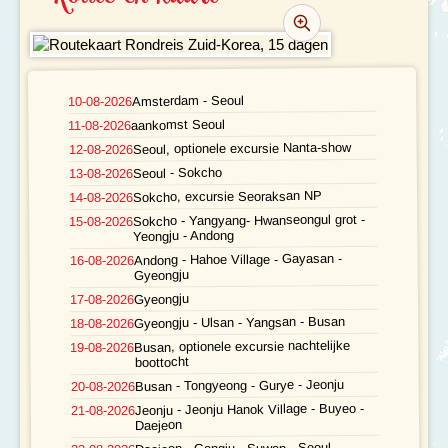
VERTREKDATA/PRIJS
REVIEWS
PRAKTISCHE INFORMATIE
Amsterdam - Seoul
10-08-2026
aankomst Seoul
11-08-2026
Accommodatie
FAQ
Seoul, optionele excursie Nanta-show
12-08-2026
Seoul - Sokcho
13-08-2026
FOTO'S EN VIDEO
Vliegreis
Sokcho, excursie Seoraksan NP
14-08-2026
Sokcho - Yangyang- Hwanseongul grot -
REIS BOEKEN
Vervoer
15-08-2026
Yeongju - Andong
Andong - Hahoe Village - Gayasan -
16-08-2026
Bij de reis inbegrepen
Gyeongju
Gyeongju
17-08-2026
Excursies
Gyeongju - Ulsan - Yangsan - Busan
18-08-2026
Busan, optionele excursie nachtelijke
19-08-2026
Reisdocumenten
boottocht
Busan - Tongyeong - Gurye - Jeonju
20-08-2026
Geldzaken
Jeonju - Jeonju Hanok Village - Buyeo -
21-08-2026
Daejeon
Maaltijden
Daejeon - Gongju - Suwon - Seoul