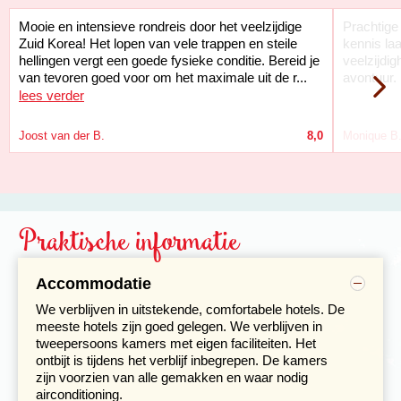
van/naar de luchthaven.
Dag 6 Sokcho - Yangyang - Hwanseongul grot - Yeongju
Mooie en intensieve rondreis door het veelzijdige
Prachtige 
- Andong
Zuid Korea! Het lopen van vele trappen en steile
kennis la
hellingen vergt een goede fysieke conditie. Bereid je
veelzijdi
van tevoren goed voor om het maximale uit de r...
avontuur.
lees verder
Joost van der B.
8,0
Monique B
Praktische informatie
Accommodatie
Vandaag rijden we voor een deel langs de kust. De
mooie stranden liggen achter meters hoge hekken met
We verblijven in uitstekende, comfortabele hotels. De
om de 20 meter wachttorens, dit om te voorkomen dat
meeste hotels zijn goed gelegen. We verblijven in
'het noorden' via zee kan infiltreren. In Yangyang zullen
tweepersoons kamers met eigen faciliteiten. Het
we de tempel van Naksansa bezoeken, een prachtig
ontbijt is tijdens het verblijf inbegrepen. De kamers
gelegen tempel met uitzicht over zee.
zijn voorzien van alle gemakken en waar nodig
airconditioning.