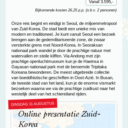
Vanaf 3.595,-
Bijkomende kosten 26,25 p.p. (o.b.v. 2 personen)
Onze reis begint en eindigt in Seoul, de miljoenmetropool
van Zuid-Korea. De stad biedt een unieke mix van
modern en traditioneel. Je kunt vanuit Seoul een bezoek
brengen aan de gedemilitariseerde zone, de zwaar
versterkte grens met Noord-Korea. In Seoraksan
nationaal park wandel je door de prachtige natuur met
watervallen en steile kliffen. Via Andong met zijn
prachtige openluchtmuseum kun je de Haeinsa in
Gayasan nationaal park met de beroemde Tripitaka
Koreana bewonderen. De meest uitgebreide collectie
van boeddhistische geschriften in Oost-Azië. In Busan,
de tweede stad van het land, kun je de enorme vismarkt
bezoeken waarna we via de prachtige zuidkust naar het
westelijk deel van het schiereiland rijden.
DINSDAG 11 AUGUSTUS
Online presentatie Zuid-
Korea