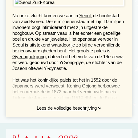
Na onze vlucht komen we aan in
Seoul
, de hoofdstad
van Zuid-Korea. Deze miljoenenstad met zijn 10 miljoen
inwoners oogt intimiderend met zijn uitgestrekte
hoogbouw. Op straatniveau is het echter een gezellige
boel en drukte van jewelste. Het openbaar vervoer in
Seoul is uitstekend waardoor je zo bij de verschillende
bezienswaardigheden bent. Het grootste paleis is
Gyeongbokgung
, dateert uit het einde van de 14e eeuw,
en werd gebouwd door Yi Song-gye, de stichter van de
Joseon oftewel Yi-dynastie.
Het was het koninklijke paleis tot het in 1592 door de
Japanners werd verwoest. Koning Gojong herbouwde
het en verhuisde in 1872 naar het vernieuwde paleis.
Tijdens de Japanse bezetting (1910-45) en de Korea-
oorlog werd een groot deel verwoest. Van de circa 200
Lees de volledige beschrijving
gebouwen zijn er nog zo'n 10 over, maar die zijn wel
prachtig. Vanaf 1995 worden steeds meer van de
oorspronkelijke hallen herbouwd. Ten zuidoosten van
Gyeongbokgung ligt Insadong, een sfeervolle historische
straat, nu een mix van traditionele en moderne