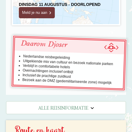
DINSDAG 11 AUGUSTUS - DOORLOPEND
Meld je nu aan
Daarom Djoser
Nederlandse reisbegeleiding
Uitgekiende mix van cultuur en bezoek nationale parken
Verblijf in comfortabele hotels
Overnachtingen inclusief ontbijt
Inclusief de prachtige zuidkust
Bezoek aan de DMZ (gedemilitariseerde zone) mogelijk
ALLE REISINFORMATIE
REISBESCHRIJVING
Route en kaart