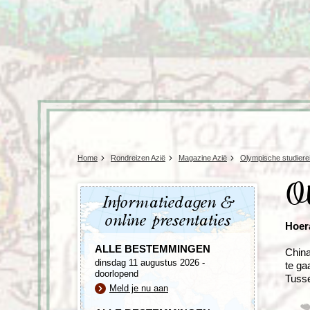
Home
Rondreizen Azië
Magazine Azië
Olympische studiere
Ol
Informatiedagen &
online presentaties
Hoer
ALLE BESTEMMINGEN
China
dinsdag 11 augustus 2026 -
te ga
doorlopend
Tusse
Meld je nu aan