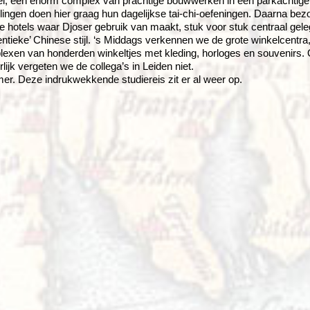
, een enorm complex van prachtige bouwwerken in een parkachtige t
lingen doen hier graag hun dagelijkse tai-chi-oefeningen. Daarna be
e hotels waar Djoser gebruik van maakt, stuk voor stuk centraal gele
entieke’ Chinese stijl. ‘s Middags verkennen we de grote winkelcentr
exen van honderden winkeltjes met kleding, horloges en souvenirs.
rlijk vergeten we de collega’s in Leiden niet.
r. Deze indrukwekkende studiereis zit er al weer op.