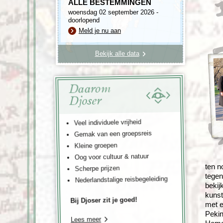
ALLE BESTEMMINGEN
woensdag 02 september 2026 -
doorlopend
Meld je nu aan
Bekijk alle data
Daarom
Djoser
Veel individuele vrijheid
Gemak van een groepsreis
Kleine groepen
Oog voor cultuur & natuur
ten n
Scherpe prijzen
tegen
Nederlandstalige reisbegeleiding
bekij
kunst
Bij Djoser zit je goed!
met e
Pekin
Lees meer