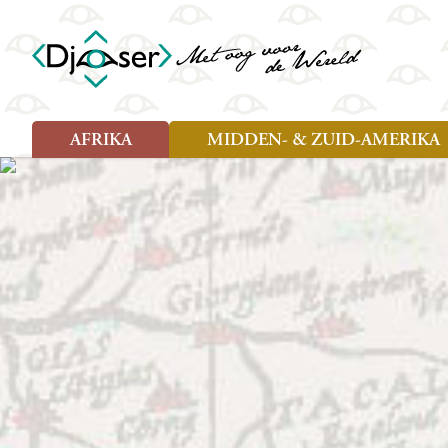
AFRIKA
MIDDEN- & ZUID-AMERIKA
Soort reizen
Soort reizen
Landen
Landen
Rondreis (26)
Rondreis (25)
Angola
Amazone
Moz
Familiereis (10)
Familiereis (11)
Benin
Argentinië
Nam
Fietsreis (2)
Fietsreis (1)
Botswana
Belize
Oeg
Wandelreis (1)
Cultuur (9)
Egypte
Bolivia
Sao 
Cultuur (3)
Natuur (13)
Ghana
Brazilië
Swa
Natuur (6)
Kaapverdië
Chili
Tan
Kenia
Colombia
Tog
Madagaskar
Costa Rica
Zam
Nieuwe reizen
Malawi
Cuba
Zanz
Voodoo in Benin en Togo, 16
Marokko
Ecuador
Zim
dagen
Mauritius
El Salvado
Zuid