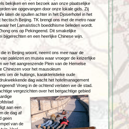
ls bekijken en een bezoek aan onze plaatselijke
orden we opgevangen door onze lokale gids. Zij
laten de spullen achter in het Djoserhotel in het
ectisch Beijing. TK brengt ons met de metro naar
 waar het Lamaïstisch boeddhisme beleden wordt.
 Zhong ons op Pekingeend. Dit smakelijke
i bijgerechten en een heerlijke Chinese wijn.
die in Beijing woont, neemt ons mee naar de
 van paleizen en musea waar vroeger de keizerlijke
jken we het aangrenzende Plein van de Hemelse
ende Chinezen voor het mausoleum
ets om de hutongs, karakteristieke oude
indrukwekkende dag wacht het hotelmanagement
ingeend! Vroeg in de ochtend verlaten we de stad.
htige vergezichten over het bergachtige gebied
ardige
ofdstad
ligt aan een
en de dag af
nd geen
Tempel van de