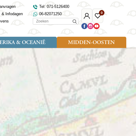
anvragen
Tel: 071-5126400
0
s & Infodagen
06-82071250
Mijn
Favoriete
Zoeken
evens
Djoser
reizen
RIKA & OCEANIË
MIDDEN-OOSTEN
Soort reizen
Landen
Landen
sh
gië
Rondreis (18)
Alaska
Maleisië
Noord-Macedonië
Egypte
kenland
Familiereis (9)
Australië
Mongolië
Noorwegen
Jordanië
and
Fietsreis (1)
Canada
Nepal
Polen
Marokko
and
Wandelreis (3)
Nieuw-Zeeland
Oezbekistan
Portugal
Oman
Cultuur (8)
Verenigde Staten
Singapore
Roemenië
Saoedi-Arabië
verdië
Sri Lanka
Sardinië
Tunesië
ovo
Taiwan
Schotland
Turkije
tië
Thailand
Servië
and
Tibet
Spanje
and
Turkmenistan
Turkije
an
uwen
Vietnam
Verenigd Koninkrijk
ira
Zijderoute
Wales