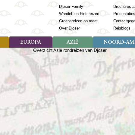
Djoser Family
Brochures a
Wandel- en Fietsreizen
Presentatie
Groepsreizen op maat
Contactgeg
Over Djoser
Reisblogs
EUROPA
AZIË
NOORD-AME
Soort reizen
Soort reizen
Landen
Soort reizen
Landen
ambique
Rondreis (28)
(Frans) Guyana
Rondreis (57)
Albanië
Rondreis (7)
Banglade
Geor
ibië
Familiereis (11)
Galapagos
Familiereis (22)
Andorra
Familiereis (2)
Bhutan
Grie
anda
Fietsreis (8)
Guatemala
Fietsreis (3)
Armenië
Natuur (5)
Cambodja
IJsl
Tomé en Principe
Wandelreis (23)
Honduras
Cultuur (28)
Azerbeidzjan
China
Ierl
ziland
Cultuur (12)
Mexico
Natuur (16)
Azoren
Filipijnen
Italië
zania
Natuur (3)
Nicaragua
Balkan
India
Kaap
o
Paaseiland
Baltische Staten
Indochina
Kos
bia
Paraguay
Bosnië en Herzegovina
Indonesië
Kroa
ibar
Peru
Bulgarije
Japan
Lapl
Nieuwe reizen
babwe
Suriname
Engeland
Jordanië
Letl
r
-Afrika
Rondreis China & Tibet, 42
Estland
Kazachst
Lito
dagen
Finland
Kirgizië
Made