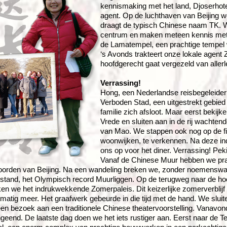
kennismaking met het land, Djoserhote
agent. Op de luchthaven van Beijing w
draagt de typisch Chinese naam TK. We 
centrum en maken meteen kennis met h
de Lamatempel, een prachtige tempel
‘s Avonds trakteert onze lokale agent
hoofdgerecht gaat vergezeld van allerle
Verrassing!
Hong, een Nederlandse reisbegeleider 
Verboden Stad, een uitgestrekt gebied
familie zich afsloot. Maar eerst beki
Vrede en sluiten aan in de rij wacht
van Mao. We stappen ook nog op de fi
woonwijken, te verkennen. Na deze 
ons op voor het diner. Verrassing! Pek
Vanaf de Chinese Muur hebben we prac
oorden van Beijing.
Na een wandeling breken we, zonder noemenswa
stand, het Olympisch record Muurliggen. Op de terugweg naar de ho
ken we het indrukwekkende Zomerpaleis. Dit keizerlijke zomerverblijf 
matig meer. Het graafwerk gebeurde in die tijd met de hand. We sluit
en bezoek aan een traditionele Chinese theatervoorstelling. Vanavo
geend. De laatste dag doen we het iets rustiger aan. Eerst naar de 