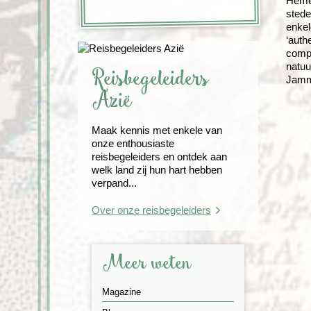
Hemel
stede
enkel
‘auth
compl
natuu
Reisbegeleiders
Jamme
Azië
Maak kennis met enkele van
onze enthousiaste
reisbegeleiders en ontdek aan
welk land zij hun hart hebben
verpand...
Over onze reisbegeleiders
Meer weten
Magazine