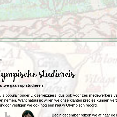
Rondreis Sulawesi &
Frankrijk
Laos
Mont
Molukken, 22 dagen
Malediven
is
ympische studiereis
a ,we gaan op studiereis
 is populair onder Djoserreizigers, dus ook voor zes medewerkers van
an nemen. Want natuurlijk willen we onze klanten precies kunnen ver
ndoor vestigen we ook nog een nieuw Olympisch record.
Begin december reizen we af naar de 