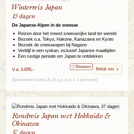
Winterreis Japan
15 dagen
De Japanse Alpen in de sneeuw
Reizen door het meest sneeuwrijke land ter wereld
Bezoek o.a. Tokyo, Hakone, Kanazawa en Kyoto
Bezoek de sneeuwapen bij Nagano
Verblijf in een ryokan, inclusief Japanse maaltijden
Een rustige periode om Japan te ontdekken
Bewaren
V.a. 3.695,-
Bekijk reis
Bijkomende kosten 26,25 p.p. (o.b.v. 2 personen)
Rondreis Japan met Hokkaido &
Okinawa
37 dagen