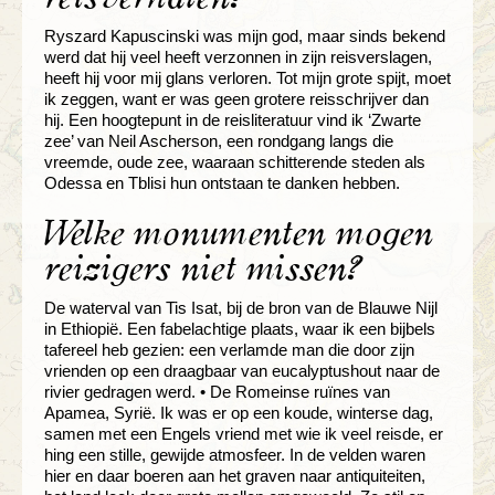
Ryszard Kapuscinski was mijn god, maar sinds bekend
werd dat hij veel heeft verzonnen in zijn reisverslagen,
heeft hij voor mij glans verloren. Tot mijn grote spijt, moet
ik zeggen, want er was geen grotere reisschrijver dan
hij. Een hoogtepunt in de reisliteratuur vind ik ‘Zwarte
zee’ van Neil Ascherson, een rondgang langs die
vreemde, oude zee, waaraan schitterende steden als
Odessa en Tblisi hun ontstaan te danken hebben.
Welke monumenten mogen
reizigers niet missen?
De waterval van Tis Isat, bij de bron van de Blauwe Nijl
in Ethiopië. Een fabelachtige plaats, waar ik een bijbels
tafereel heb gezien: een verlamde man die door zijn
vrienden op een draagbaar van eucalyptushout naar de
rivier gedragen werd. • De Romeinse ruïnes van
Apamea, Syrië. Ik was er op een koude, winterse dag,
samen met een Engels vriend met wie ik veel reisde, er
hing een stille, gewijde atmosfeer. In de velden waren
hier en daar boeren aan het graven naar antiquiteiten,