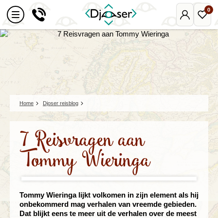
0
Mijn
Favo
Djoser
reize
Home
Djoser reisblog
7 Reisvragen aan
Tommy Wieringa
Tommy Wieringa lijkt volkomen in zijn element als hij
onbekommerd mag verhalen van vreemde gebieden.
Dat blijkt eens te meer uit de verhalen over de meest