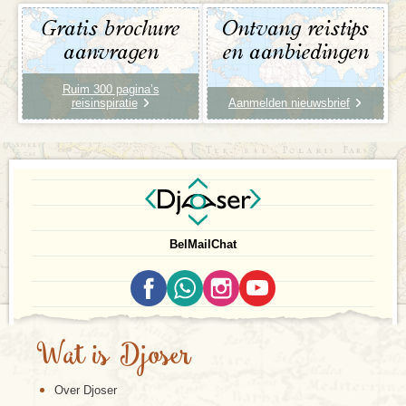
Gratis brochure
Ontvang reistips
aanvragen
en aanbiedingen
Ruim 300 pagina’s
reisinspiratie
Aanmelden nieuwsbrief
Bel
Mail
Chat
Wat is Djoser
Over Djoser