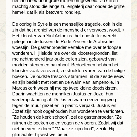
het land leek door grote mollen omgewoeld. Zo stil en
machtig stond die lange zuilengalerij daar onder de grijze
hemel, dat ik als betoverd rondliep.
De oorlog in Syrië is een menselijke tragedie, ook in die
zin dat het archief van de mensheid er verwoest wordt. •
Het klooster van Sint Antonius, het oudste ter wereld,
gelegen in de tussen de Rode Zee en de Arabische
woestijn. De gastenbroeder vertelde me over terloopse
wonderen. Hij leidde me over de kloostergronden, liet
me achthonderd jaar oude cellen zien, gebouwd van
modder, stenen en palmhout. Bedoeïenen hebben het
klooster vaak veroverd, ze stookten vuren van de heilige
boeken. De oudste fresco’s stammen uit de zesde eeuw
en zijn bedekt met roet en de walm van lampenolie. In
Marcuskerk wees hij me op twee kleine doodskisten.
Daarin wachtten de monniken Justus en Jozef hun
wederopstanding af. De kisten waren eenvoudigweg
tegen de muur gezet en in plastic verpakt. Justus en
Jozef zijn nooit opgehouden hun wonderen te verrichten.
"Ze houden de kerk schoon", zei de gastenbroeder. "Ze
ruimen de boeken op en vegen de vloeren. Zodat wij dat
niet hoeven te doen." "Maar ze zijn dood", zei ik. Hij
glimlachte, hij wist wel beter.