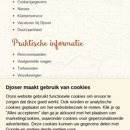
Contactgegevens
Nieuws
Klantenservice
Vacatures bij Djoser
Duurzaamheid
Praktische informatie
Reisvoorwaarden
Veelgestelde vragen
Trefwoorden
Verzekeringen
Sitemap
Djoser maakt gebruik van cookies
Disclaimer
Onze website gebruikt functionele cookies om ervoor te
Cookiebeleid
zorgen dat deze goed werkt. Ook worden er analytische
Privacy verklaring
cookies geplaatst om het websitebezoek te meten. Klik je op
Reis en boek met Djoser zekerheid
"Alles accepteren" dan ga je akkoord met het plaatsen van
marketingcookies, waaronder cookies voor gepersonaliseerde
Meer weten?
advertenties. Deze cookies kunnen uw gegevens delen met
Google en andere derde partijen voor