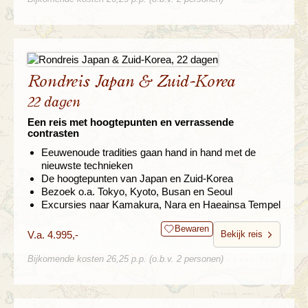
Rondreis Japan & Zuid-Korea
22 dagen
Een reis met hoogtepunten en verrassende
contrasten
Eeuwenoude tradities gaan hand in hand met de
nieuwste technieken
De hoogtepunten van Japan en Zuid-Korea
Bezoek o.a. Tokyo, Kyoto, Busan en Seoul
Excursies naar Kamakura, Nara en Haeainsa Tempel
Bewaren
V.a. 4.995,-
Bekijk reis
Bijkomende kosten 26,25 p.p. (o.b.v. 2 personen)