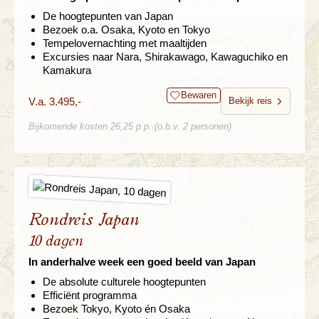
De hoogtepunten van Japan
Bezoek o.a. Osaka, Kyoto en Tokyo
Tempelovernachting met maaltijden
Excursies naar Nara, Shirakawago, Kawaguchiko en
Kamakura
Bewaren
V.a. 3.495,-
Bekijk reis
Bijkomende kosten 26,25 p.p. (o.b.v. 2 personen)
Rondreis Japan
10 dagen
In anderhalve week een goed beeld van Japan
De absolute culturele hoogtepunten
Efficiënt programma
Bezoek Tokyo, Kyoto én Osaka