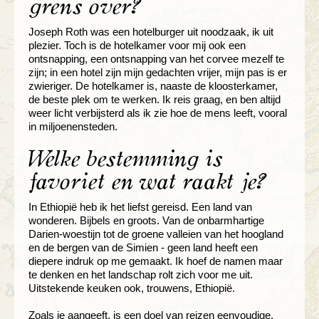
grens over?
Joseph Roth was een hotelburger uit noodzaak, ik uit
plezier. Toch is de hotelkamer voor mij ook een
ontsnapping, een ontsnapping van het corvee mezelf te
zijn; in een hotel zijn mijn gedachten vrijer, mijn pas is er
zwieriger. De hotelkamer is, naaste de kloosterkamer,
de beste plek om te werken. Ik reis graag, en ben altijd
weer licht verbijsterd als ik zie hoe de mens leeft, vooral
in miljoenensteden.
Welke bestemming is
favoriet en wat raakt je?
In Ethiopië heb ik het liefst gereisd. Een land van
wonderen. Bijbels en groots. Van de onbarmhartige
Darien-woestijn tot de groene valleien van het hoogland
en de bergen van de Simien - geen land heeft een
diepere indruk op me gemaakt. Ik hoef de namen maar
te denken en het landschap rolt zich voor me uit.
Uitstekende keuken ook, trouwens, Ethiopië.
Zoals je aangeeft, is een doel van reizen eenvoudige,