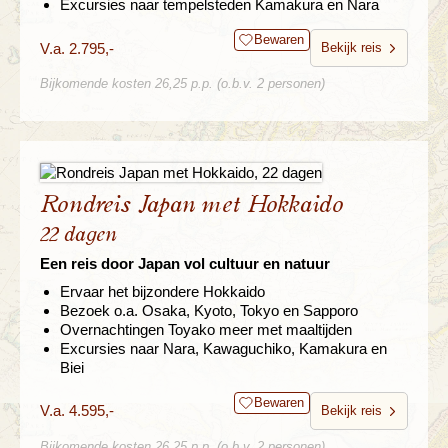
Excursies naar tempelsteden Kamakura en Nara
Bewaren
V.a. 2.795,-
Bekijk reis
Bijkomende kosten 26,25 p.p. (o.b.v. 2 personen)
Rondreis Japan met Hokkaido
22 dagen
Een reis door Japan vol cultuur en natuur
Ervaar het bijzondere Hokkaido
Bezoek o.a. Osaka, Kyoto, Tokyo en Sapporo
Overnachtingen Toyako meer met maaltijden
Excursies naar Nara, Kawaguchiko, Kamakura en
Biei
Bewaren
V.a. 4.595,-
Bekijk reis
Bijkomende kosten 26,25 p.p. (o.b.v. 2 personen)