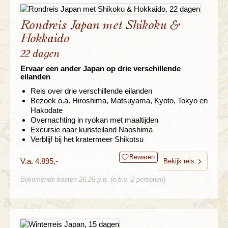
Rondreis Japan met Shikoku &
Hokkaido
22 dagen
Ervaar een ander Japan op drie verschillende
eilanden
Reis over drie verschillende eilanden
Bezoek o.a. Hiroshima, Matsuyama, Kyoto, Tokyo en
Hakodate
Overnachting in ryokan met maaltijden
Excursie naar kunsteiland Naoshima
Verblijf bij het kratermeer Shikotsu
Bewaren
V.a. 4.895,-
Bekijk reis
Bijkomende kosten 26,25 p.p. (o.b.v. 2 personen)