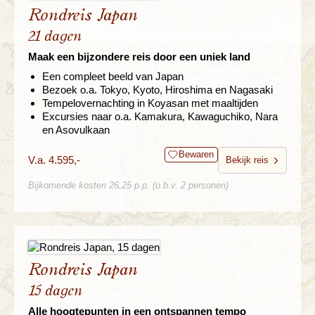
Rondreis Japan
21 dagen
Maak een bijzondere reis door een uniek land
Een compleet beeld van Japan
Bezoek o.a. Tokyo, Kyoto, Hiroshima en Nagasaki
Tempelovernachting in Koyasan met maaltijden
Excursies naar o.a. Kamakura, Kawaguchiko, Nara
en Asovulkaan
Bewaren
V.a. 4.595,-
Bekijk reis
Bijkomende kosten 26,25 p.p. (o.b.v. 2 personen)
Rondreis Japan
15 dagen
Alle hoogtepunten in een ontspannen tempo