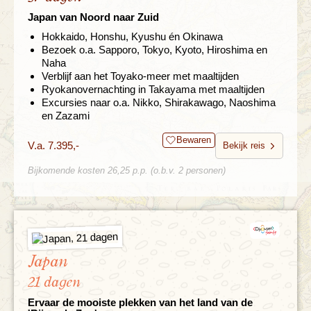
Japan van Noord naar Zuid
Hokkaido, Honshu, Kyushu én Okinawa
Bezoek o.a. Sapporo, Tokyo, Kyoto, Hiroshima en
Naha
Verblijf aan het Toyako-meer met maaltijden
Ryokanovernachting in Takayama met maaltijden
Excursies naar o.a. Nikko, Shirakawago, Naoshima
en Zazami
Bewaren
V.a. 7.395,-
Bekijk reis
Bijkomende kosten 26,25 p.p. (o.b.v. 2 personen)
Japan
21 dagen
Ervaar de mooiste plekken van het land van de