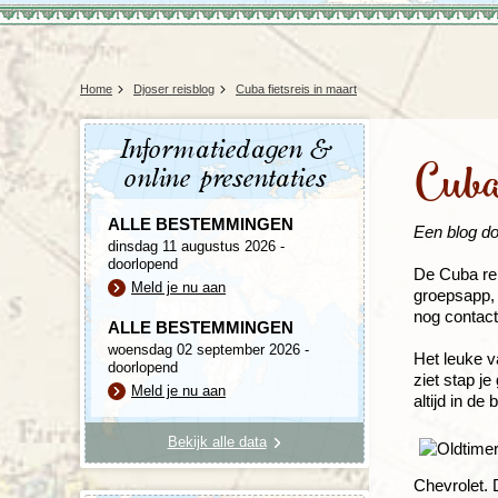
Home
Djoser reisblog
Cuba fietsreis in maart
Informatiedagen &
Cuba 
online presentaties
ALLE BESTEMMINGEN
Een blog do
dinsdag 11 augustus 2026 -
doorlopend
De Cuba rei
Meld je nu aan
groepsapp, 
nog contact
ALLE BESTEMMINGEN
woensdag 02 september 2026 -
Het leuke va
doorlopend
ziet stap j
Meld je nu aan
altijd in d
Bekijk alle data
Chevrolet. 