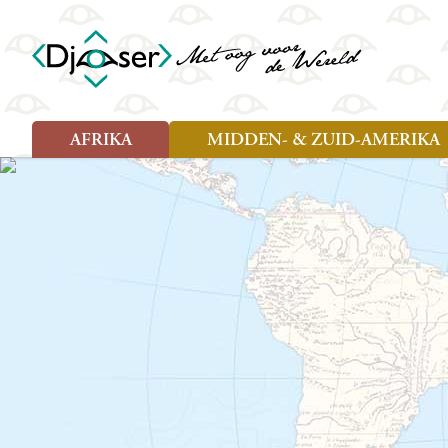
AFRIKA
MIDDEN- & ZUID-AMERIKA
Soort reizen
Soort reizen
Landen
Landen
Rondreis (26)
Rondreis (25)
Angola
Amazone
Moz
Familiereis (10)
Familiereis (11)
Benin
Argentinië
Nam
Fietsreis (2)
Fietsreis (1)
Botswana
Belize
Oeg
Wandelreis (1)
Cultuur (9)
Egypte
Bolivia
Sao 
Cultuur (3)
Natuur (13)
Ghana
Brazilië
Swa
Natuur (6)
Kaapverdië
Chili
Tan
Kenia
Colombia
Tog
Madagaskar
Costa Rica
Zam
Nieuwe reizen
Malawi
Cuba
Zanz
Voodoo in Benin en Togo, 16
Marokko
Ecuador
Zim
dagen
Mauritius
El Salvado
Zuid