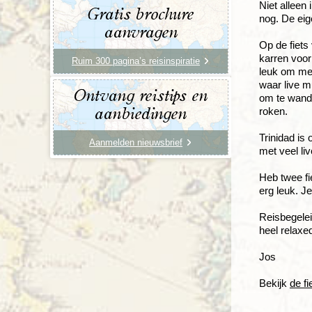
Niet alleen
Gratis brochure
nog. De eig
aanvragen
Op de fiets
karren voor
Ruim 300 pagina’s reisinspiratie
leuk om met
waar live m
Ontvang reistips en
om te wande
roken.
aanbiedingen
Trinidad is 
Aanmelden nieuwsbrief
met veel li
Heb twee f
erg leuk. Je
Reisbegelei
heel relaxe
Jos
Bekijk
de f