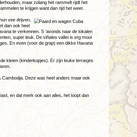
nderhouden, maar zolang het rammelt rijdt het
ammelen te krijgen want dan rijd het weer.
hun vee drijven,
et dan ook heel
avana te verkennen. S ‘avonds naar de lokalen
ten, super leuk. De viñales vallei is erg mooi
ages. En even (voor de grap) een dikke Havana
de kleien (kinderkopjes). Er zijn leuke terrasjes
laxen.
m & Cambodja. Deze was heel anders maar ook
ast, en dat merk ook aan alles, het loopt dan