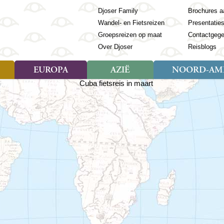
Djoser Family
Brochures a
Wandel- en Fietsreizen
Presentatie
Groepsreizen op maat
Contactgeg
Over Djoser
Reisblogs
EUROPA
AZIË
NOORD-AME
Soort reizen
Soort reizen
Landen
Soort reizen
Landen
ambique
Rondreis (28)
(Frans) Guyana
Rondreis (57)
Albanië
Rondreis (7)
Banglade
Geor
ibië
Familiereis (11)
Galapagos
Familiereis (22)
Andorra
Familiereis (2)
Bhutan
Grie
anda
Fietsreis (8)
Guatemala
Fietsreis (3)
Armenië
Natuur (5)
Cambodja
IJsl
Tomé en Principe
Wandelreis (23)
Honduras
Cultuur (28)
Azerbeidzjan
China
Ierl
ziland
Cultuur (12)
Mexico
Natuur (16)
Azoren
Filipijnen
Italië
zania
Natuur (3)
Nicaragua
Balkan
India
Kaap
o
Paaseiland
Baltische Staten
Indochina
Kos
bia
Paraguay
Bosnië en Herzegovina
Indonesië
Kroa
ibar
Peru
Bulgarije
Japan
Lapl
Nieuwe reizen
babwe
Suriname
Engeland
Jordanië
Letl
r
-Afrika
Rondreis China & Tibet, 42
Estland
Kazachst
Lito
dagen
Finland
Kirgizië
Made