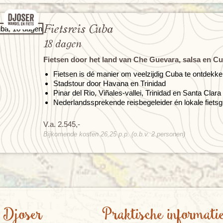
Fietsreis Cuba
18 dagen
Fietsen door het land van Che Guevara, salsa en Cu
Fietsen is dé manier om veelzijdig Cuba te ontdekk
Stadstour door Havana en Trinidad
Pinar del Rio, Viñales-vallei, Trinidad en Santa Clara
Nederlandssprekende reisbegeleider én lokale fietsg
V.a. 2.545,-
Bijkomende kosten 26,25 p.p. (o.b.v. 2 personen)
 Djoser
Praktische informati