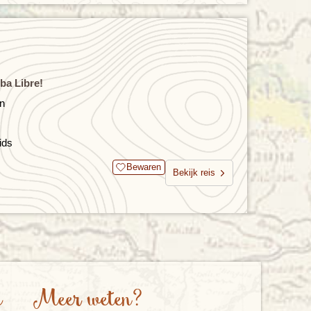
ba Libre!
en
ids
Bewaren
Bekijk reis
e
Meer weten?