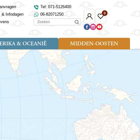
anvragen
Tel: 071-5126400
0
s & Infodagen
06-82071250
Mijn
Favoriete
Zoeken
evens
Djoser
reizen
RIKA & OCEANIË
MIDDEN-OOSTEN
Soort reizen
Landen
Landen
sh
gië
Rondreis (18)
Alaska
Maleisië
Noord-Macedonië
Egypte
kenland
Familiereis (9)
Australië
Mongolië
Noorwegen
Jordanië
and
Fietsreis (1)
Canada
Nepal
Polen
Marokko
and
Wandelreis (3)
Nieuw-Zeeland
Oezbekistan
Portugal
Oman
Cultuur (8)
Verenigde Staten
Singapore
Roemenië
Saoedi-Arabië
verdië
Sri Lanka
Sardinië
Tunesië
ovo
Taiwan
Schotland
Turkije
tië
Thailand
Servië
and
Tibet
Spanje
and
Turkmenistan
Turkije
an
uwen
Vietnam
Verenigd Koninkrijk
ira
Zijderoute
Wales