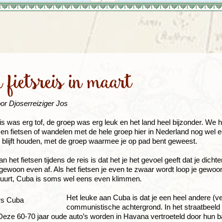
Rondreis Sulawesi &
Frankrijk
Laos
Mont
Molukken, 22 dagen
Malediven
fietsreis in maart
or Djoserreiziger Jos
s was erg tof, de groep was erg leuk en het land heel bijzonder. We
en fietsen of wandelen met de hele groep hier in Nederland nog wel e
 blijft houden, met de groep waarmee je op pad bent geweest.
n het fietsen tijdens de reis is dat het je het gevoel geeft dat je dichte
e gewoon even af. Als het fietsen je even te zwaar wordt loop je gewoon
e buurt, Cuba is soms wel eens even klimmen.
Het leuke aan Cuba is dat je een heel andere (v
communistische achtergrond. In het straatbeeld 
Deze 60-70 jaar oude auto’s worden in Havana vertroeteld door hun b