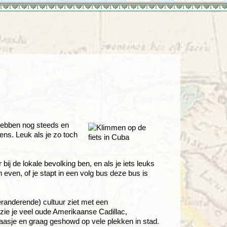
enegro
Zuid-Korea
 hebben nog steeds en
ens. Leuk als je zo toch
r bij de lokale bevolking ben, en als je iets leuks
 even, of je stapt in een volg bus deze bus is
eranderende) cultuur ziet met een
zie je veel oude Amerikaanse Cadillac,
aasje en graag geshowd op vele plekken in stad.