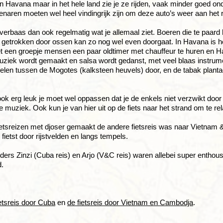
 in Havana maar in het hele land zie je ze rijden, vaak minder goed o
enaren moeten wel heel vindingrijk zijn om deze auto’s weer aan het r
 verbaas dan ook regelmatig wat je allemaal ziet. Boeren die te paard 
 getrokken door ossen kan zo nog wel even doorgaat. In Havana is h
 een groepje mensen een paar oldtimer met chauffeur te huren en H
uziek wordt gemaakt en salsa wordt gedanst, met veel blaas instrumen
len tussen de Mogotes (kalksteen heuvels) door, en de tabak plant
ook erg leuk je moet wel oppassen dat je de enkels niet verzwikt door 
ve muziek. Ook kun je van hier uit op de fiets naar het strand om te re
ietsreizen met djoser gemaakt de andere fietsreis was naar Vietna
 fietst door rijstvelden en langs tempels.
ders Zinzi (Cuba reis) en Arjo (V&C reis) waren allebei super enthousi
d.
ietsreis door Cuba
en
de fietsreis door Vietnam en Cambodja
.