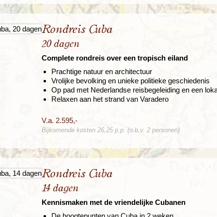
Rondreis Cuba
20 dagen
Complete rondreis over een tropisch eiland
Prachtige natuur en architectuur
Vrolijke bevolking en unieke politieke geschiedenis
Op pad met Nederlandse reisbegeleiding en een loka
Relaxen aan het strand van Varadero
V.a. 2.595,-
Bijkomende kosten 26,25 p.p. (o.b.v. 2 personen)
Rondreis Cuba
14 dagen
Kennismaken met de vriendelijke Cubanen
De hoogtepunten van Cuba in 2 weken