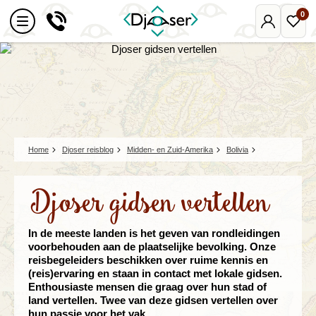
0
Mijn
Favo
Djoser
reize
Home
Djoser reisblog
Midden- en Zuid-Amerika
Bolivia
Djoser gidsen vertellen
In de meeste landen is het geven van rondleidingen
voorbehouden aan de plaatselijke bevolking. Onze
reisbegeleiders beschikken over ruime kennis en
(reis)ervaring en staan in contact met lokale gidsen.
Enthousiaste mensen die graag over hun stad of
land vertellen. Twee van deze gidsen vertellen over
hun passie voor het vak.