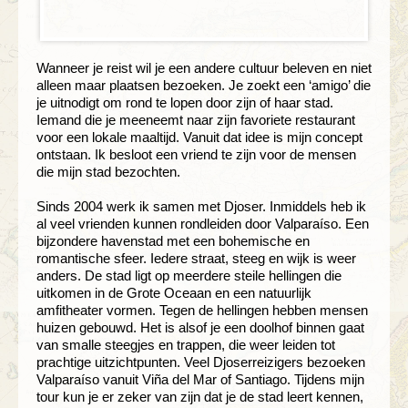
Wanneer je reist wil je een andere cultuur beleven en niet
alleen maar plaatsen bezoeken. Je zoekt een ‘amigo’ die
je uitnodigt om rond te lopen door zijn of haar stad.
Iemand die je meeneemt naar zijn favoriete restaurant
voor een lokale maaltijd. Vanuit dat idee is mijn concept
ontstaan. Ik besloot een vriend te zijn voor de mensen
die mijn stad bezochten.
Sinds 2004 werk ik samen met Djoser. Inmiddels heb ik
al veel vrienden kunnen rondleiden door Valparaíso. Een
bijzondere havenstad met een bohemische en
romantische sfeer. Iedere straat, steeg en wijk is weer
anders. De stad ligt op meerdere steile hellingen die
uitkomen in de Grote Oceaan en een natuurlijk
amfitheater vormen. Tegen de hellingen hebben mensen
huizen gebouwd. Het is alsof je een doolhof binnen gaat
van smalle steegjes en trappen, die weer leiden tot
prachtige uitzichtpunten. Veel Djoserreizigers bezoeken
Valparaíso vanuit Viña del Mar of Santiago. Tijdens mijn
tour kun je er zeker van zijn dat je de stad leert kennen,