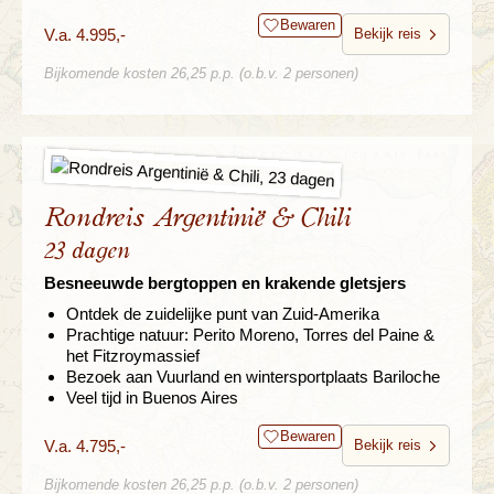
Bewaren
V.a. 4.995,-
Bekijk reis
Bijkomende kosten 26,25 p.p. (o.b.v. 2 personen)
Rondreis Argentinië & Chili
23 dagen
Besneeuwde bergtoppen en krakende gletsjers
Ontdek de zuidelijke punt van Zuid-Amerika
Prachtige natuur: Perito Moreno, Torres del Paine &
het Fitzroymassief
Bezoek aan Vuurland en wintersportplaats Bariloche
Veel tijd in Buenos Aires
Bewaren
V.a. 4.795,-
Bekijk reis
Bijkomende kosten 26,25 p.p. (o.b.v. 2 personen)