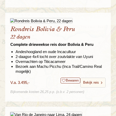
Rondreis Bolivia & Peru
22 dagen
Complete drieweekse reis door Bolivia & Peru
Andeshoogland en oude Incacultuur
2-daagse 4x4 tocht over zoutvlakte van Uyuni
Overnachten op Titicacameer
Bezoek aan Machu Picchu (Inca Trail/Camino Real
mogelijk)
Bewaren
V.a. 3.495,-
Bekijk reis
Bijkomende kosten 26,25 p.p. (o.b.v. 2 personen)