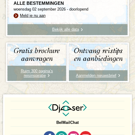
ALLE BESTEMMINGEN
woensdag 02 september 2026 - doorlopend
Meld je nu aan
Bekijk alle data
Gratis brochure
Ontvang reistips
aanvragen
en aanbiedingen
Ruim 300 pagina’s
reisinspiratie
Aanmelden nieuwsbrief
Bel
Mail
Chat