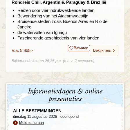
Rondreis Chili, Argentinië, Paraguay & Brazilië
Reizen door vier indrukwekkende landen
Bewondering van het Atacamwoestijn
Bruisende steden zoals Buenos Aires en Rio de
Janeiro
de watervallen van Iguaçu
Fascinerende geschiedenis van vier landen
Bewaren
V.a. 5.995,-
Bekijk reis
Bijkomende kosten 26,25 p.p. (o.b.v. 2 personen)
Informatiedagen & online
presentaties
ALLE BESTEMMINGEN
dinsdag 11 augustus 2026 - doorlopend
Meld je nu aan