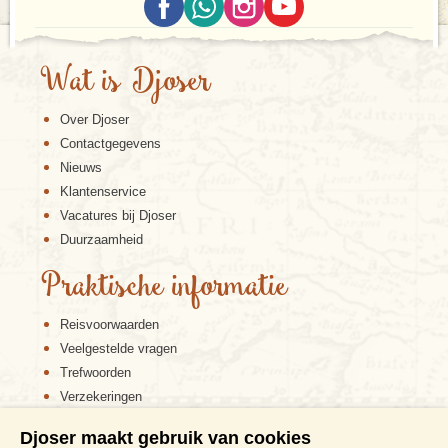
Wat is Djoser
Over Djoser
Contactgegevens
Nieuws
Klantenservice
Vacatures bij Djoser
Duurzaamheid
Praktische informatie
Reisvoorwaarden
Veelgestelde vragen
Trefwoorden
Verzekeringen
Sitemap
Djoser maakt gebruik van cookies
Disclaimer