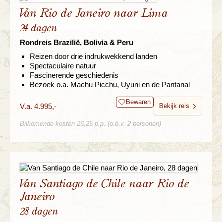
Van Rio de Janeiro naar Lima
24 dagen
Rondreis Brazilië, Bolivia & Peru
Reizen door drie indrukwekkend landen
Spectaculaire natuur
Fascinerende geschiedenis
Bezoek o.a. Machu Picchu, Uyuni en de Pantanal
Bewaren
V.a. 4.995,-
Bekijk reis
Bijkomende kosten 26,25 p.p. (o.b.v. 2 personen)
Van Santiago de Chile naar Rio de
Janeiro
28 dagen