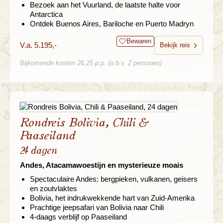
Bezoek aan het Vuurland, de laatste halte voor
Antarctica
Ontdek Buenos Aires, Bariloche en Puerto Madryn
Bewaren
V.a. 5.195,-
Bekijk reis
Bijkomende kosten 26,25 p.p. (o.b.v. 2 personen)
Rondreis Bolivia, Chili &
Paaseiland
24 dagen
Andes, Atacamawoestijn en mysterieuze moais
Spectaculaire Andes: bergpieken, vulkanen, geisers
en zoutvlaktes
Bolivia, het indrukwekkende hart van Zuid-Amerika
Prachtige jeepsafari van Bolivia naar Chili
4-daags verblijf op Paaseiland