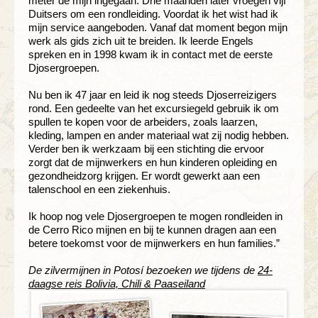
meter de mijn ingegaan. Drie maanden later vroegen vijf
Duitsers om een rondleiding. Voordat ik het wist had ik
mijn service aangeboden. Vanaf dat moment begon mijn
werk als gids zich uit te breiden. Ik leerde Engels
spreken en in 1998 kwam ik in contact met de eerste
Djosergroepen.
Nu ben ik 47 jaar en leid ik nog steeds Djoserreizigers
rond. Een gedeelte van het excursiegeld gebruik ik om
spullen te kopen voor de arbeiders, zoals laarzen,
kleding, lampen en ander materiaal wat zij nodig hebben.
Verder ben ik werkzaam bij een stichting die ervoor
zorgt dat de mijnwerkers en hun kinderen opleiding en
gezondheidzorg krijgen. Er wordt gewerkt aan een
talenschool en een ziekenhuis.
Ik hoop nog vele Djosergroepen te mogen rondleiden in
de Cerro Rico mijnen en bij te kunnen dragen aan een
betere toekomst voor de mijnwerkers en hun families.”
De zilvermijnen in Potosí bezoeken we tijdens de
24-
daagse reis Bolivia, Chili & Paaseiland