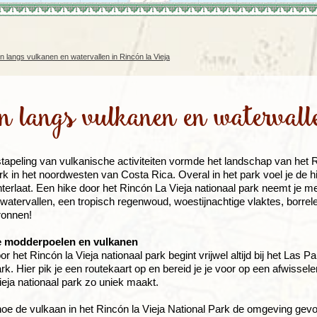
Rondreis Sulawesi &
Frankrijk
Laos
Mont
Molukken, 22 dagen
Malediven
n langs vulkanen en watervallen in Rincón la Vieja
n langs vulkanen en watervall
apeling van vulkanische activiteiten vormde het landschap van het R
rk in het noordwesten van Costa Rica. Overal in het park voel je de hi
terlaat. Een hike door het Rincón La Vieja nationaal park neemt je m
 watervallen, een tropisch regenwoud, woestijnachtige vlaktes, bor
ronnen!
e modderpoelen en vulkanen
r het Rincón la Vieja nationaal park begint vrijwel altijd bij het Las 
ark. Hier pik je een routekaart op en bereid je je voor op een afwisse
ieja nationaal park zo uniek maakt.
 hoe de vulkaan in het Rincón la Vieja National Park de omgeving gevo