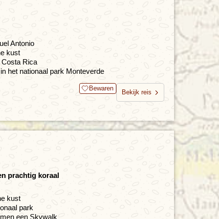
uel Antonio
he kust
n Costa Rica
n het nationaal park Monteverde
Bewaren
Bekijk reis
en prachtig koraal
he kust
onaal park
ormen een Skywalk