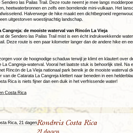
 Sendero las Pailas Trail. Deze route neemt je mee langs modderpoe
, heetwaterbronnen en zelfs een borrelende mini-vulkaan. Het lans
afwisselend. Halverwege de hike maakt een dichtbegroeid regenwoud 
 een uitgestorven woestijnachtig landschap.
a Cangreja: de mooiste waterval van Rincón La Vieja
at de Sendero las Pailas Trail mist is een écht indrukwekkende wate
ail. Deze route is een paar kilometer langer dan de andere hike en ee
rgen voor de hoognodige schaduw terwijl je klimt en klautert over d
 La Cangreja-waterval. Vooral het laatste stuk is behoorlijk steil. Na 
het Rincón de La Vieja nationaal park bereik je de mooiste waterval die
er van de Catarata La Cangreja klettert naar beneden in een helderbl
sta Rica is niets fijner dan een duik in het verfrissende water!
en Costa Rica
Rondreis Costa Rica
21 dagen