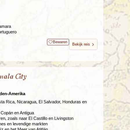
Samara
rtuguero
Bewaren
Bekijk reis
mala City
dden-Amerika
osta Rica, Nicaragua, El Salvador, Honduras en
 Copán en Antigua
n, zoals naar El Castillo en Livingston
nes en levendige markten
z en het Meer van Atitlán