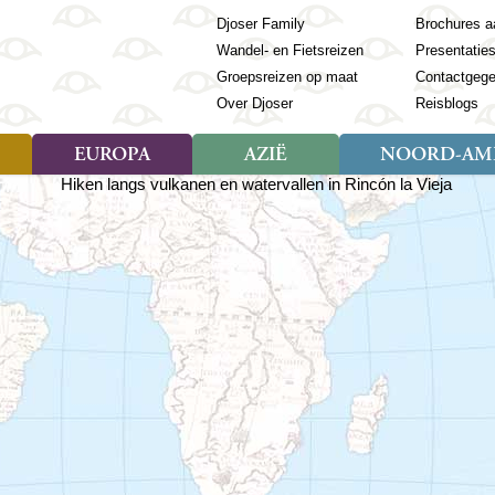
Djoser Family
Brochures a
Wandel- en Fietsreizen
Presentatie
Groepsreizen op maat
Contactgeg
Over Djoser
Reisblogs
EUROPA
AZIË
NOORD-AME
Soort reizen
Soort reizen
Landen
Soort reizen
Landen
ambique
Rondreis (28)
(Frans) Guyana
Rondreis (57)
Albanië
Rondreis (7)
Banglade
Geor
ibië
Familiereis (11)
Galapagos
Familiereis (22)
Andorra
Familiereis (2)
Bhutan
Grie
anda
Fietsreis (8)
Guatemala
Fietsreis (3)
Armenië
Natuur (5)
Cambodja
IJsl
Tomé en Principe
Wandelreis (23)
Honduras
Cultuur (28)
Azerbeidzjan
China
Ierl
ziland
Cultuur (12)
Mexico
Natuur (16)
Azoren
Filipijnen
Italië
zania
Natuur (3)
Nicaragua
Balkan
India
Kaap
o
Paaseiland
Baltische Staten
Indochina
Kos
bia
Paraguay
Bosnië en Herzegovina
Indonesië
Kroa
ibar
Peru
Bulgarije
Japan
Lapl
Nieuwe reizen
babwe
Suriname
Engeland
Jordanië
Letl
r
-Afrika
Rondreis China & Tibet, 42
Estland
Kazachst
Lito
dagen
Finland
Kirgizië
Made