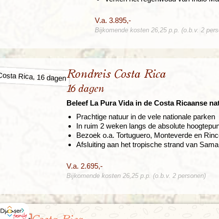
V.a. 3.895,-
Bijkomende kosten 26,25 p.p. (o.b.v. 2 per
Rondreis Costa Rica
16 dagen
Beleef La Pura Vida in de Costa Ricaanse na
Prachtige natuur in de vele nationale parken
In ruim 2 weken langs de absolute hoogtepun
Bezoek o.a. Tortuguero, Monteverde en Rinco
Afsluiting aan het tropische strand van Sama
V.a. 2.695,-
Bijkomende kosten 26,25 p.p. (o.b.v. 2 personen)