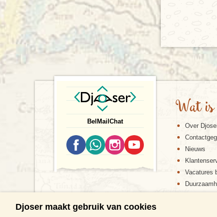
Wat is
Bel
Mail
Chat
Over Djose
Contactge
Nieuws
Klantenser
Vacatures b
Duurzaamh
Djoser maakt gebruik van cookies