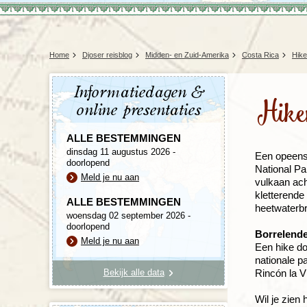
Home
Djoser reisblog
Midden- en Zuid-Amerika
Costa Rica
Hike
Informatiedagen &
Hike
online presentaties
ALLE BESTEMMINGEN
dinsdag 11 augustus 2026 -
Een opeenst
doorlopend
National Pa
Meld je nu aan
vulkaan ach
kletterende
ALLE BESTEMMINGEN
heetwaterb
woensdag 02 september 2026 -
doorlopend
Borrelend
Meld je nu aan
Een hike doo
nationale p
Bekijk alle data
Rincón la V
Wil je zien