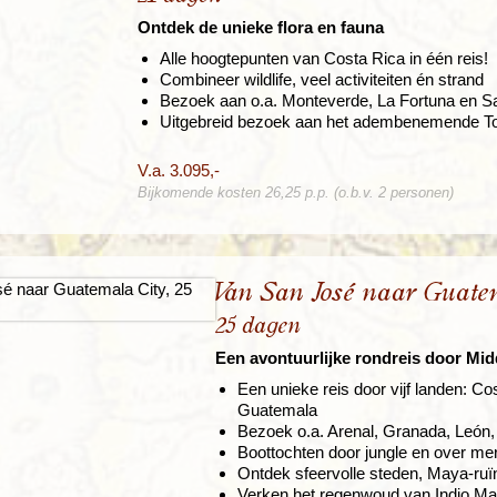
Ontdek de unieke flora en fauna
Alle hoogtepunten van Costa Rica in één reis!
Combineer wildlife, veel activiteiten én strand
Bezoek aan o.a. Monteverde, La Fortuna en 
Uitgebreid bezoek aan het adembenemende To
V.a. 3.095,-
Bijkomende kosten 26,25 p.p. (o.b.v. 2 personen)
Van San José naar Guate
25 dagen
Een avontuurlijke rondreis door Mi
Een unieke reis door vijf landen: C
Guatemala
Bezoek o.a. Arenal, Granada, León,
Boottochten door jungle en over mere
Ontdek sfeervolle steden, Maya-ruï
Verken het regenwoud van Indio Maí