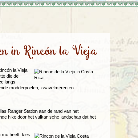
enegro
Zuid-Korea
en in Rincón la Vieja
incón la Vieja
tte die de
ee langs
relende modderpoelen, zwavelmeren en
Pailas Ranger Station aan de rand van het
lende hike door het vulkanische landschap dat het
rmd heeft, kies