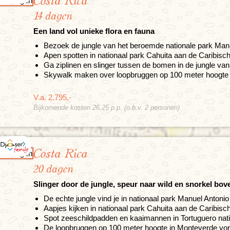
Costa Rica
14 dagen
Een land vol unieke flora en fauna
Bezoek de jungle van het beroemde nationale park Man
Apen spotten in nationaal park Cahuita aan de Caribisc
Ga ziplinen en slinger tussen de bomen in de jungle va
Skywalk maken over loopbruggen op 100 meter hoogte i
V.a. 2.795,-
Bijkomende kosten 26,25 p.p. (o.b.v. 2 personen)
Costa Rica
20 dagen
Slinger door de jungle, speur naar wild en snorkel bov
De echte jungle vind je in nationaal park Manuel Antonio
Aapjes kijken in nationaal park Cahuita aan de Caribisc
Spot zeeschildpadden en kaaimannen in Tortuguero nati
De loopbruggen op 100 meter hoogte in Monteverde v