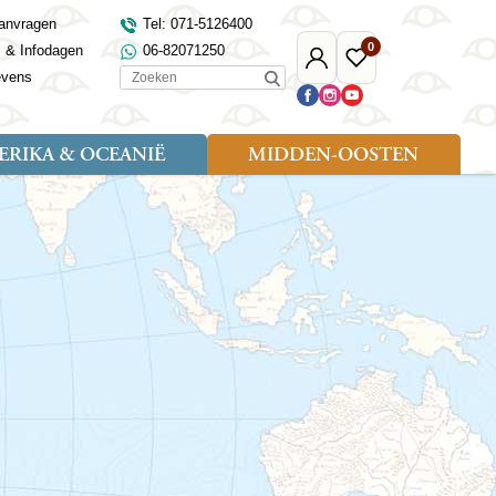
anvragen
Tel: 071-5126400
0
s & Infodagen
06-82071250
Mijn
Favoriete
Zoeken
evens
Djoser
reizen
RIKA & OCEANIË
MIDDEN-OOSTEN
Soort reizen
Landen
Landen
sh
gië
Rondreis (18)
Alaska
Maleisië
Noord-Macedonië
Egypte
kenland
Familiereis (9)
Australië
Mongolië
Noorwegen
Jordanië
and
Fietsreis (1)
Canada
Nepal
Polen
Marokko
and
Wandelreis (3)
Nieuw-Zeeland
Oezbekistan
Portugal
Oman
Cultuur (8)
Verenigde Staten
Singapore
Roemenië
Saoedi-Arabië
verdië
Sri Lanka
Sardinië
Tunesië
ovo
Taiwan
Schotland
Turkije
tië
Thailand
Servië
and
Tibet
Spanje
and
Turkmenistan
Turkije
an
uwen
Vietnam
Verenigd Koninkrijk
ira
Zijderoute
Wales