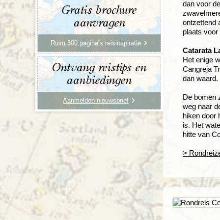
dan voor de
Gratis brochure
zwavelmeren
aanvragen
ontzettend 
plaats voor
Ruim 300 pagina’s reisinspiratie
Catarata L
Het enige w
Ontvang reistips en
Cangreja Tr
dan waard.
aanbiedingen
De bomen zo
Aanmelden nieuwsbrief
weg naar de
hiken door 
is. Het wat
hitte van Co
> Rondreiz