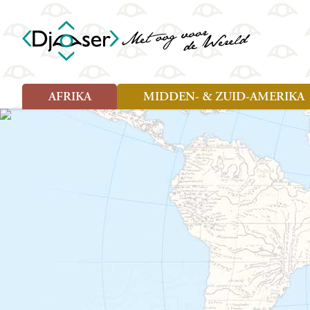
AFRIKA
MIDDEN- & ZUID-AMERIKA
Soort reizen
Soort reizen
Landen
Landen
Rondreis (26)
Rondreis (25)
Angola
Amazone
Moz
Familiereis (10)
Familiereis (11)
Benin
Argentinië
Nam
Fietsreis (2)
Fietsreis (1)
Botswana
Belize
Oeg
Wandelreis (1)
Cultuur (9)
Egypte
Bolivia
Sao 
Cultuur (3)
Natuur (13)
Ghana
Brazilië
Swa
Natuur (6)
Kaapverdië
Chili
Tan
Kenia
Colombia
Tog
Madagaskar
Costa Rica
Zam
Nieuwe reizen
Malawi
Cuba
Zanz
Voodoo in Benin en Togo, 16
Marokko
Ecuador
Zim
dagen
Mauritius
El Salvado
Zuid