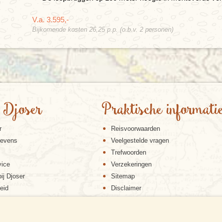
V.a. 3.595,-
Bijkomende kosten 26,25 p.p. (o.b.v. 2 personen)
 Djoser
Praktische informati
r
Reisvoorwaarden
gevens
Veelgestelde vragen
Trefwoorden
vice
Verzekeringen
ij Djoser
Sitemap
eid
Disclaimer
Cookiebeleid
Privacy verklaring