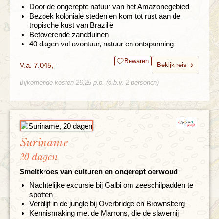
Door de ongerepte natuur van het Amazonegebied
Bezoek koloniale steden en kom tot rust aan de
tropische kust van Brazilië
Betoverende zandduinen
40 dagen vol avontuur, natuur en ontspanning
Bewaren
V.a. 7.045,-
Bekijk reis
Bijkomende kosten 26,25 p.p. (o.b.v. 2 personen)
Suriname
20 dagen
Smeltkroes van culturen en ongerept oerwoud
Nachtelijke excursie bij Galbi om zeeschilpadden te
spotten
Verblijf in de jungle bij Overbridge en Brownsberg
Kennismaking met de Marrons, die de slavernij