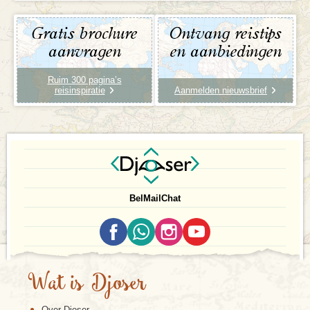
Gratis brochure
Ontvang reistips
aanvragen
en aanbiedingen
Ruim 300 pagina’s
reisinspiratie
Aanmelden nieuwsbrief
Bel
Mail
Chat
Wat is Djoser
Over Djoser