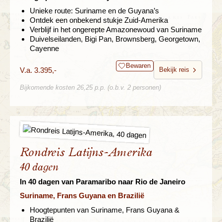
Unieke route: Suriname en de Guyana’s
Ontdek een onbekend stukje Zuid-Amerika
Verblijf in het ongerepte Amazonewoud van Suriname
Duivelseilanden, Bigi Pan, Brownsberg, Georgetown,
Cayenne
Bewaren
V.a. 3.395,-
Bekijk reis
Bijkomende kosten 26,25 p.p. (o.b.v. 2 personen)
Rondreis Latijns-Amerika
40 dagen
In 40 dagen van Paramaribo naar Rio de Janeiro
Suriname, Frans Guyana en Brazilië
Hoogtepunten van Suriname, Frans Guyana &
Brazilië