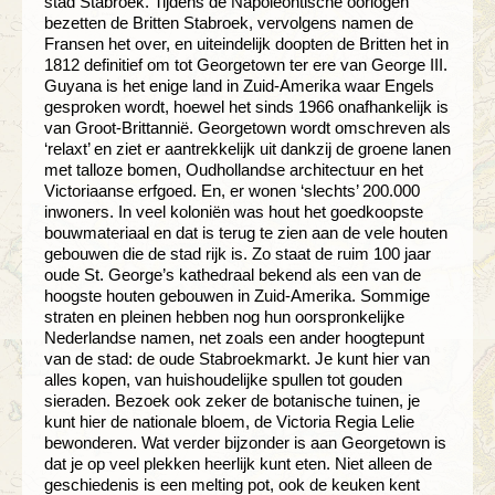
stad Stabroek. Tijdens de Napoleontische oorlogen
bezetten de Britten Stabroek, vervolgens namen de
Fransen het over, en uiteindelijk doopten de Britten het in
1812 definitief om tot Georgetown ter ere van George III.
Guyana is het enige land in Zuid-Amerika waar Engels
gesproken wordt, hoewel het sinds 1966 onafhankelijk is
van Groot-Brittannië. Georgetown wordt omschreven als
‘relaxt’ en ziet er aantrekkelijk uit dankzij de groene lanen
met talloze bomen, Oudhollandse architectuur en het
Victoriaanse erfgoed. En, er wonen ‘slechts’ 200.000
inwoners. In veel koloniën was hout het goedkoopste
bouwmateriaal en dat is terug te zien aan de vele houten
gebouwen die de stad rijk is. Zo staat de ruim 100 jaar
oude St. George’s kathedraal bekend als een van de
hoogste houten gebouwen in Zuid-Amerika. Sommige
straten en pleinen hebben nog hun oorspronkelijke
Nederlandse namen, net zoals een ander hoogtepunt
van de stad: de oude Stabroekmarkt. Je kunt hier van
alles kopen, van huishoudelijke spullen tot gouden
sieraden. Bezoek ook zeker de botanische tuinen, je
kunt hier de nationale bloem, de Victoria Regia Lelie
bewonderen. Wat verder bijzonder is aan Georgetown is
dat je op veel plekken heerlijk kunt eten. Niet alleen de
geschiedenis is een melting pot, ook de keuken kent