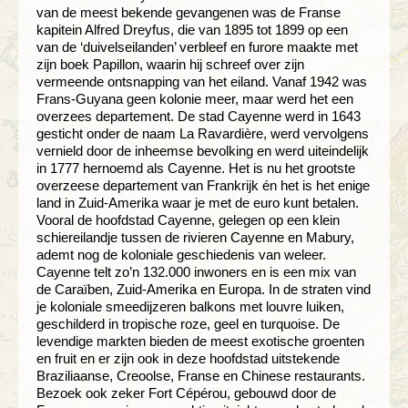
van de meest bekende gevangenen was de Franse
kapitein Alfred Dreyfus, die van 1895 tot 1899 op een
van de ‘duivelseilanden’ verbleef en furore maakte met
zijn boek Papillon, waarin hij schreef over zijn
vermeende ontsnapping van het eiland. Vanaf 1942 was
Frans-Guyana geen kolonie meer, maar werd het een
overzees departement. De stad Cayenne werd in 1643
gesticht onder de naam La Ravardière, werd vervolgens
vernield door de inheemse bevolking en werd uiteindelijk
in 1777 hernoemd als Cayenne. Het is nu het grootste
overzeese departement van Frankrijk én het is het enige
land in Zuid-Amerika waar je met de euro kunt betalen.
Vooral de hoofdstad Cayenne, gelegen op een klein
schiereilandje tussen de rivieren Cayenne en Mabury,
ademt nog de koloniale geschiedenis van weleer.
Cayenne telt zo’n 132.000 inwoners en is een mix van
de Caraïben, Zuid-Amerika en Europa. In de straten vind
je koloniale smeedijzeren balkons met louvre luiken,
geschilderd in tropische roze, geel en turquoise. De
levendige markten bieden de meest exotische groenten
en fruit en er zijn ook in deze hoofdstad uitstekende
Braziliaanse, Creoolse, Franse en Chinese restaurants.
Bezoek ook zeker Fort Cépérou, gebouwd door de