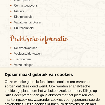
Contactgegevens
Nieuws
Klantenservice
Vacatures bij Djoser
Duurzaamheid
Praktische informatie
Reisvoorwaarden
Veelgestelde vragen
Trefwoorden
Verzekeringen
Sitemap
Djoser maakt gebruik van cookies
Disclaimer
Onze website gebruikt functionele cookies om ervoor te
Cookiebeleid
zorgen dat deze goed werkt. Ook worden er analytische
Privacy verklaring
cookies geplaatst om het websitebezoek te meten. Klik je op
Reis en boek met Djoser zekerheid
"Alles accepteren" dan ga je akkoord met het plaatsen van
marketingcookies, waaronder cookies voor gepersonaliseerde
Meer weten?
advertenties. Deze cookies kunnen uw gegevens delen met