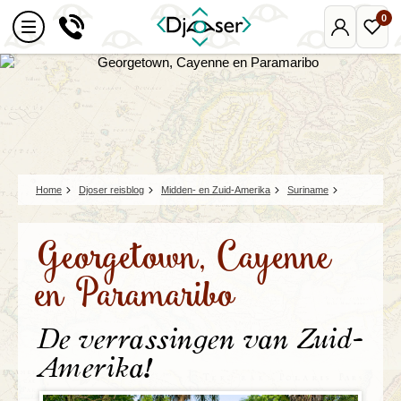
0
Mijn
Favo
Djoser
reize
Home
Djoser reisblog
Midden- en Zuid-Amerika
Suriname
Georgetown, Cayenne
en Paramaribo
De verrassingen van Zuid-
Amerika!