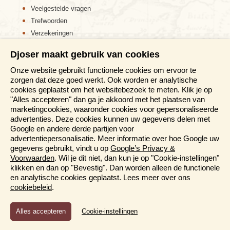
Veelgestelde vragen
Trefwoorden
Verzekeringen
Sitemap
Djoser maakt gebruik van cookies
Disclaimer
Onze website gebruikt functionele cookies om ervoor te
Cookiebeleid
zorgen dat deze goed werkt. Ook worden er analytische
Privacy verklaring
cookies geplaatst om het websitebezoek te meten. Klik je op
Reis en boek met Djoser zekerheid
"Alles accepteren" dan ga je akkoord met het plaatsen van
marketingcookies, waaronder cookies voor gepersonaliseerde
Meer weten?
advertenties. Deze cookies kunnen uw gegevens delen met
Google en andere derde partijen voor
advertentiepersonalisatie. Meer informatie over hoe Google uw
Brochure aanvragen
gegevens gebruikt, vindt u op
Google’s Privacy &
Presentaties en Informatiedagen
Voorwaarden
. Wil je dit niet, dan kun je op "Cookie-instellingen"
Magazine
klikken en dan op "Bevestig". Dan worden alleen de functionele
Aanmelden nieuwsbrief
en analytische cookies geplaatst. Lees meer over ons
cookiebeleid
.
Functioneel en Analytisch
Cookie-instellingen
Cookies die er voor zorgen dat de website naar behoren
functioneert en cookies waarmee wij anoniem het gebruik van