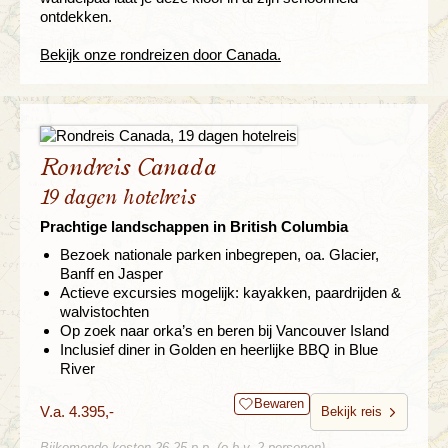
ontdekken.
Bekijk onze rondreizen door Canada.
Rondreis Canada
19 dagen hotelreis
Prachtige landschappen in British Columbia
Bezoek nationale parken inbegrepen, oa. Glacier,
Banff en Jasper
Actieve excursies mogelijk: kayakken, paardrijden &
walvistochten
Op zoek naar orka’s en beren bij Vancouver Island
Inclusief diner in Golden en heerlijke BBQ in Blue
River
Bewaren
V.a. 4.395,-
Bekijk reis
Bijkomende kosten 26,25 p.p. (o.b.v. 2 personen)