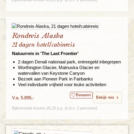
Rondreis Alaska
21 dagen hotel/cabinreis
Natuurreis in 'The Last Frontier'
2 dagen Denali nationaal park, entreegeld inbegrepen
Worthington Glacier, Matnuska Glacier en
watervallen van Keystone Canyon
Bezoek aan Pioneer Park in Fairbanks
Veel individuele vrijheid voor leuke activiteiten
Bewaren
V.a. 5.895,-
Bekijk reis
Bijkomende kosten 26,25 p.p. (o.b.v. 2 personen)