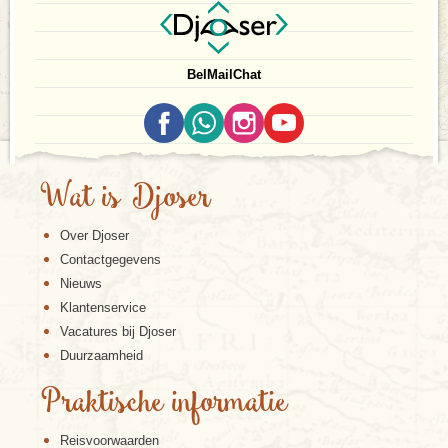
Bel
Mail
Chat
Wat is Djoser
Over Djoser
Contactgegevens
Nieuws
Klantenservice
Vacatures bij Djoser
Duurzaamheid
Praktische informatie
Reisvoorwaarden