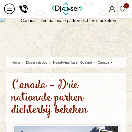
0
Mijn
Favo
Djoser
reize
Home
Djoser reisblog
Noord-Amerika en Oceanië
Canada
Canada - Drie
nationale parken
dichterbij bekeken