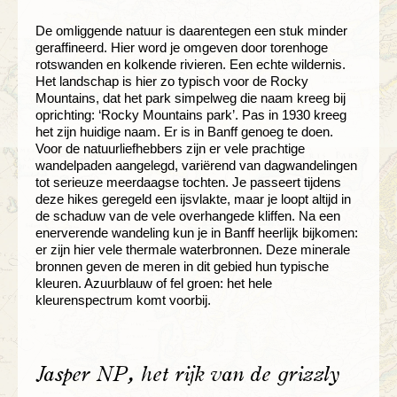
De omliggende natuur is daarentegen een stuk minder
geraffineerd. Hier word je omgeven door torenhoge
rotswanden en kolkende rivieren. Een echte wildernis.
Het landschap is hier zo typisch voor de Rocky
Mountains, dat het park simpelweg die naam kreeg bij
oprichting: ‘Rocky Mountains park’. Pas in 1930 kreeg
het zijn huidige naam. Er is in Banff genoeg te doen.
Voor de natuurliefhebbers zijn er vele prachtige
wandelpaden aangelegd, variërend van dagwandelingen
tot serieuze meerdaagse tochten. Je passeert tijdens
deze hikes geregeld een ijsvlakte, maar je loopt altijd in
de schaduw van de vele overhangede kliffen. Na een
enerverende wandeling kun je in Banff heerlijk bijkomen:
er zijn hier vele thermale waterbronnen. Deze minerale
bronnen geven de meren in dit gebied hun typische
kleuren. Azuurblauw of fel groen: het hele
kleurenspectrum komt voorbij.
Jasper NP, het rijk van de grizzly