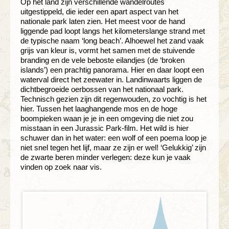
Op het land zijn verschillende wandelroutes
uitgestippeld, die ieder een apart aspect van het
nationale park laten zien. Het meest voor de hand
liggende pad loopt langs het kilometerslange strand met
de typische naam ‘long beach’. Alhoewel het zand vaak
grijs van kleur is, vormt het samen met de stuivende
branding en de vele beboste eilandjes (de ‘broken
islands’) een prachtig panorama. Hier en daar loopt een
waterval direct het zeewater in. Landinwaarts liggen de
dichtbegroeide oerbossen van het nationaal park.
Technisch gezien zijn dit regenwouden, zo vochtig is het
hier. Tussen het laaghangende mos en de hoge
boompieken waan je je in een omgeving die niet zou
misstaan in een Jurassic Park-film. Het wild is hier
schuwer dan in het water: een wolf of een poema loop je
niet snel tegen het lijf, maar ze zijn er wel! ‘Gelukkig’ zijn
de zwarte beren minder verlegen: deze kun je vaak
vinden op zoek naar vis.