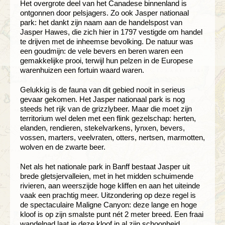
Het overgrote deel van het Canadese binnenland is
ontgonnen door pelsjagers. Zo ook Jasper nationaal
park: het dankt zijn naam aan de handelspost van
Jasper Hawes, die zich hier in 1797 vestigde om handel
te drijven met de inheemse bevolking. De natuur was
een goudmijn: de vele bevers en beren waren een
gemakkelijke prooi, terwijl hun pelzen in de Europese
warenhuizen een fortuin waard waren.
Gelukkig is de fauna van dit gebied nooit in serieus
gevaar gekomen. Het Jasper nationaal park is nog
steeds het rijk van de grizzlybeer. Maar die moet zijn
territorium wel delen met een flink gezelschap: herten,
elanden, rendieren, stekelvarkens, lynxen, bevers,
vossen, marters, veelvraten, otters, nertsen, marmotten,
wolven en de zwarte beer.
Net als het nationale park in Banff bestaat Jasper uit
brede gletsjervalleien, met in het midden schuimende
rivieren, aan weerszijde hoge kliffen en aan het uiteinde
vaak een prachtig meer. Uitzondering op deze regel is
de spectaculaire Maligne Canyon: deze lange en hoge
kloof is op zijn smalste punt nét 2 meter breed. Een fraai
wandelpad laat je deze kloof in al zijn schoonheid