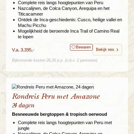
Complete reis langs hoogtepunten van Peru
Nazcalijnen, de Colca Canyon, Arequipa en het
Titicacameer
Ontdek de Inca-geschiedenis: Cusco, heilige vallei en
Machu Picchu
Mogelijkheid de beroemde Inca Trail of Camino Real
te lopen
Bewaren
V.a. 3.395,-
Bekijk reis
Bijkomende kosten 26,25 p.p. (o.b.v. 2 personen)
Rondreis Peru met Amazone
24 dagen
Besneeuwde bergtoppen & tropisch oerwoud
Complete reis langs hoogtepunten van Peru met
jungle
Nascalijnen, de Colca Canyon, Arequipa en