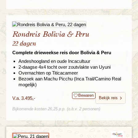
Rondreis Bolivia & Peru
22 dagen
Complete drieweekse reis door Bolivia & Peru
Andeshoogland en oude Incacultuur
2-daagse 4x4 tocht over zoutvlakte van Uyuni
Overnachten op Titicacameer
Bezoek aan Machu Picchu (Inca Trail/Camino Real
mogelijk)
Bewaren
V.a. 3.495,-
Bekijk reis
Bijkomende kosten 26,25 p.p. (o.b.v. 2 personen)