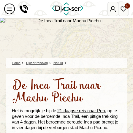
0
Mijn
Favo
Djoser
reize
Home
Djoser reisblog
Natuur
De Inca Trail naar
Machu Picchu
Het is mogelijk je bij de
21-daagse reis naar Peru
op te
geven voor de beroemde Inca Trail, een pittige trekking
van 4 dagen. Het beroemde oeroude Inca pad brengt je
in vier dagen bij de verborgen stad Machu Picchu.