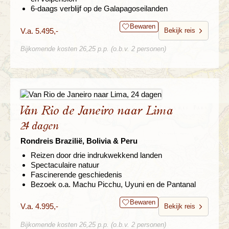
6-daags verblijf op de Galapagoseilanden
Bewaren
V.a. 5.495,-
Bekijk reis
Bijkomende kosten 26,25 p.p. (o.b.v. 2 personen)
Van Rio de Janeiro naar Lima
24 dagen
Rondreis Brazilië, Bolivia & Peru
Reizen door drie indrukwekkend landen
Spectaculaire natuur
Fascinerende geschiedenis
Bezoek o.a. Machu Picchu, Uyuni en de Pantanal
Bewaren
V.a. 4.995,-
Bekijk reis
Bijkomende kosten 26,25 p.p. (o.b.v. 2 personen)