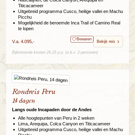
Titicacameer
Uitgebreid programma Cusco, heilige vallei en Machu
Picchu
Mogelijkheid de beroemde Inca Trail of Camino Real
te lopen
Bewaren
V.a. 4.095,-
Bekijk reis
Bijkomende kosten 26,25 p.p. (o.b.v. 2 personen)
Rondreis Peru
14 dagen
Langs oude Incapaden door de Andes
Alle hoogtepunten van Peru in 2 weken
Lima, Arequipa, Colca Canyon en Titicacameer
Uitgebreid programma Cusco, heilige vallei en Machu