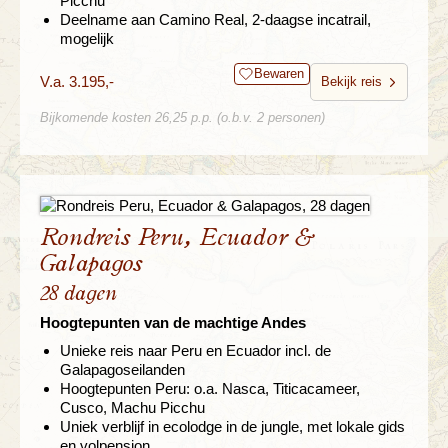
Picchu
Deelname aan Camino Real, 2-daagse incatrail,
mogelijk
Bewaren
V.a. 3.195,-
Bekijk reis
Bijkomende kosten 26,25 p.p. (o.b.v. 2 personen)
Rondreis Peru, Ecuador &
Galapagos
28 dagen
Hoogtepunten van de machtige Andes
Unieke reis naar Peru en Ecuador incl. de
Galapagoseilanden
Hoogtepunten Peru: o.a. Nasca, Titicacameer,
Cusco, Machu Picchu
Uniek verblijf in ecolodge in de jungle, met lokale gids
en volpension