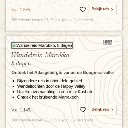
Bekijk reis
V.a. 1.395,-
Bewaren
Bijkomende kosten 26,25 p.p. (o.b.v. 2 personen)
Wandelreis Marokko
8 dagen
Ontdek het Atlasgebergte vanuit de Bougmez-vallei
Bijzondere reis in onontdekt gebied
Wandeltochten door de Happy Valley
Unieke overnachting in een mini Kasbah
Ontdek het bruisende Marrakech
Bekijk reis
V.a. 1.145,-
Bewaren
Bijkomende kosten 26,25 p.p. (o.b.v. 2 personen)