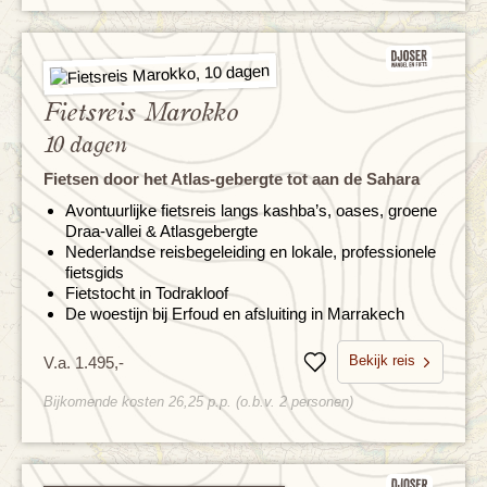
Fietsreis Marokko
10 dagen
Fietsen door het Atlas-gebergte tot aan de Sahara
Avontuurlijke fietsreis langs kashba’s, oases, groene
Draa-vallei & Atlasgebergte
Nederlandse reisbegeleiding en lokale, professionele
fietsgids
Fietstocht in Todrakloof
De woestijn bij Erfoud en afsluiting in Marrakech
Bekijk reis
V.a. 1.495,-
Bewaren
Bijkomende kosten 26,25 p.p. (o.b.v. 2 personen)