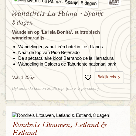
Wandelreis La Palma - Spanje
8 dagen
Wandelen op 'La Isla Bonita', subtropisch
wandelparadijs
Wandelingen vanuit één hotel in Los Llanos
Naar de top van Pico Bejenado
De spectaculaire kloof Barranco de la Herradura
Wandeling in Caldera de Taburiente nationaal park
Bekijk reis
V.a. 1.295,-
Bewaren
Bijkomende kosten 26,25 p.p. (o.b.v. 2 personen)
Rondreis Litouwen, Letland &
Estland