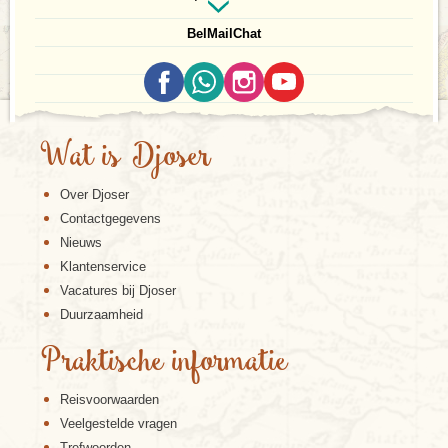
Bel
Mail
Chat
Wat is Djoser
Over Djoser
Contactgegevens
Nieuws
Klantenservice
Vacatures bij Djoser
Duurzaamheid
Praktische informatie
Reisvoorwaarden
Veelgestelde vragen
Trefwoorden