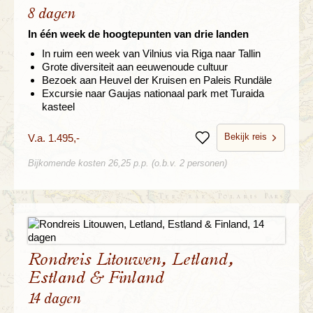
8 dagen
In één week de hoogtepunten van drie landen
In ruim een week van Vilnius via Riga naar Tallin
Grote diversiteit aan eeuwenoude cultuur
Bezoek aan Heuvel der Kruisen en Paleis Rundäle
Excursie naar Gaujas nationaal park met Turaida
kasteel
Bekijk reis
V.a. 1.495,-
Bewaren
Bijkomende kosten 26,25 p.p. (o.b.v. 2 personen)
Rondreis Litouwen, Letland,
Estland & Finland
14 dagen