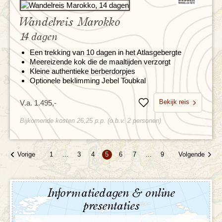
Wandelreis Marokko
14 dagen
Een trekking van 10 dagen in het Atlasgebergte
Meereizende kok die de maaltijden verzorgt
Kleine authentieke berberdorpjes
Optionele beklimming Jebel Toubkal
Bekijk reis
V.a. 1.495,-
Bewaren
Bijkomende kosten 26,25 p.p. (o.b.v. 2 personen)
Vorige
Volgende
1
...
3
4
5
6
7
...
9
Informatiedagen & online
presentaties