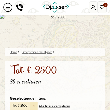
0
Mijn
Favo
Djoser
reize
Home
Groepsreizen met Djoser
Tot € 2500
88 resultaten
Geselecteerde filters:
Tot € 2500
×
Alle filters verwijderen