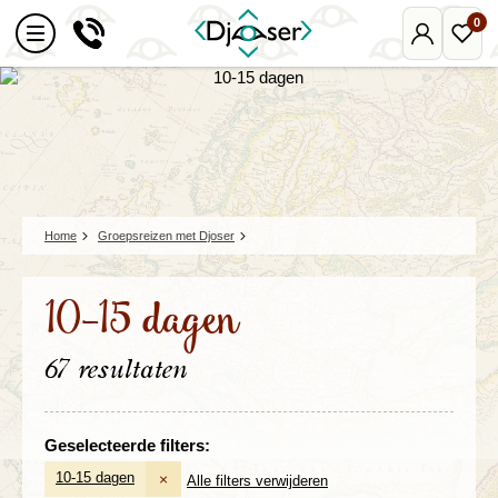
0
Mijn
Favo
Djoser
reize
Home
Groepsreizen met Djoser
10-15 dagen
67 resultaten
Geselecteerde filters:
10-15 dagen
×
Alle filters verwijderen