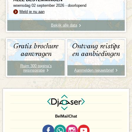
woensdag 02 september 2026 - doorlopend
Meld je nu aan
Bekijk alle data
Gratis brochure
Ontvang reistips
aanvragen
en aanbiedingen
Ruim 300 pagina’s
reisinspiratie
Aanmelden nieuwsbrief
Bel
Mail
Chat