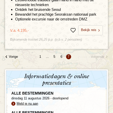
nieuwste technieken
Ontdek het bruisende Seoul
Bewandel het prachtige Seoraksan nationaal park
Optionele excursie naar de omstreden DMZ
Bekijk reis
V.a. 4.195,-
Bewaren
Bijkomende kosten 26,25 p.p. (o.b.v. 2 personen)
Vorige
Volgende
1
...
5
6
7
Informatiedagen & online
presentaties
ALLE BESTEMMINGEN
dinsdag 11 augustus 2026 - doorlopend
Meld je nu aan
ALLE BESTEMMINGEN