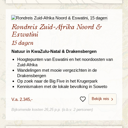
Rondreis Zuid-Afrika Noord &
Eswatini
15 dagen
Natuur in KwaZulu-Natal & Drakensbergen
Hoogtepunten van Eswatini en het noordoosten van
Zuid-Afrika
Wandelingen met mooie vergezichten in de
Drakensbergen
Op zoek naar de Big Five in het Krugerpark
Kennismaken met de lokale bevolking in Soweto
Bekijk reis
V.a. 2.345,-
Bewaren
Bijkomende kosten 26,25 p.p. (o.b.v. 2 personen)