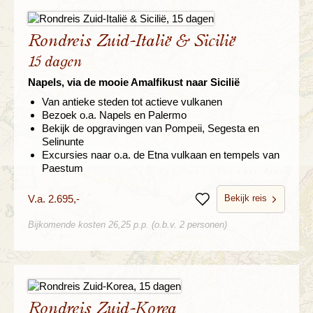
Rondreis Zuid-Italië & Sicilië
15 dagen
Napels, via de mooie Amalfikust naar Sicilië
Van antieke steden tot actieve vulkanen
Bezoek o.a. Napels en Palermo
Bekijk de opgravingen van Pompeii, Segesta en
Selinunte
Excursies naar o.a. de Etna vulkaan en tempels van
Paestum
Bekijk reis
V.a. 2.695,-
Bewaren
Bijkomende kosten 26,25 p.p. (o.b.v. 2 personen)
Rondreis Zuid-Korea