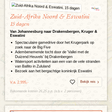
Zuid-Afrika Noord & Eswatini
15 dagen
Van Johannesburg naar Drakensbergen, Kruger &
Eswatini
Spectaculaire gamedrive door het Krugerpark op
zoek naar de Big Five
Adembenemende tocht door de 'Vallei met de
Duizend Heuvels' bij Drakenbergen
Watersport activiteiten aan een van de vele stranden
van Ballito in Zululand
Bezoek aan het bergachtige koninkrijk Eswatini
Bekijk reis
V.a. 2.995,-
Bewaren
Bijkomende kosten 26,25 p.p. (o.b.v. 2 personen)