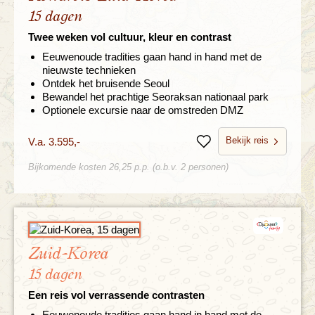
15 dagen
Twee weken vol cultuur, kleur en contrast
Eeuwenoude tradities gaan hand in hand met de
nieuwste technieken
Ontdek het bruisende Seoul
Bewandel het prachtige Seoraksan nationaal park
Optionele excursie naar de omstreden DMZ
Bekijk reis
V.a. 3.595,-
Bewaren
Bijkomende kosten 26,25 p.p. (o.b.v. 2 personen)
Zuid-Korea
15 dagen
Een reis vol verrassende contrasten
Eeuwenoude tradities gaan hand in hand met de