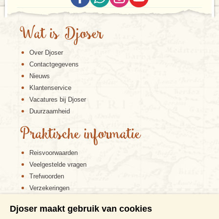
Wat is Djoser
Over Djoser
Contactgegevens
Nieuws
Klantenservice
Vacatures bij Djoser
Duurzaamheid
Praktische informatie
Reisvoorwaarden
Veelgestelde vragen
Trefwoorden
Verzekeringen
Sitemap
Djoser maakt gebruik van cookies
Disclaimer