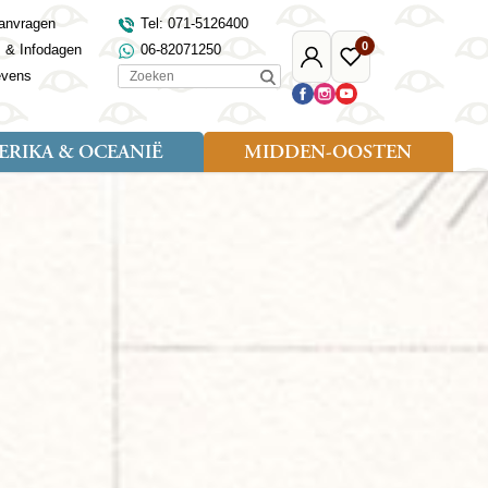
anvragen
Tel: 071-5126400
0
s & Infodagen
06-82071250
Mijn
Favoriete
Zoeken
evens
Djoser
reizen
RIKA & OCEANIË
MIDDEN-OOSTEN
Soort reizen
Landen
Landen
sh
gië
Rondreis (18)
Alaska
Maleisië
Noord-Macedonië
Egypte
kenland
Familiereis (9)
Australië
Mongolië
Noorwegen
Jordanië
and
Fietsreis (1)
Canada
Nepal
Polen
Marokko
and
Wandelreis (3)
Nieuw-Zeeland
Oezbekistan
Portugal
Oman
Cultuur (8)
Verenigde Staten
Singapore
Roemenië
Saoedi-Arabië
verdië
Sri Lanka
Sardinië
Tunesië
ovo
Taiwan
Schotland
Turkije
tië
Thailand
Servië
and
Tibet
Spanje
and
Turkmenistan
Turkije
an
uwen
Vietnam
Verenigd Koninkrijk
ira
Zijderoute
Wales