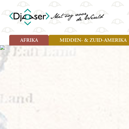
AFRIKA
MIDDEN- & ZUID-AMERIKA
Soort reizen
Soort reizen
Landen
Landen
Rondreis (26)
Rondreis (25)
Angola
Amazone
Moz
Familiereis (10)
Familiereis (11)
Benin
Argentinië
Nam
Fietsreis (2)
Fietsreis (1)
Botswana
Belize
Oeg
Wandelreis (1)
Cultuur (9)
Egypte
Bolivia
Sao 
Cultuur (3)
Natuur (13)
Ghana
Brazilië
Swa
Natuur (6)
Kaapverdië
Chili
Tan
Kenia
Colombia
Tog
Madagaskar
Costa Rica
Zam
Nieuwe reizen
Malawi
Cuba
Zanz
Voodoo in Benin en Togo, 16
Marokko
Ecuador
Zim
dagen
Mauritius
El Salvado
Zuid