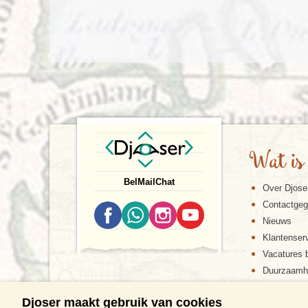
Wat is
Bel
Mail
Chat
Over Djose
Contactge
Nieuws
Klantenser
Vacatures b
Duurzaamh
Djoser maakt gebruik van cookies