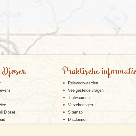
 Djoser
Praktische informati
r
Reisvoorwaarden
gevens
Veelgestelde vragen
Trefwoorden
vice
Verzekeringen
ij Djoser
Sitemap
eid
Disclaimer
Cookiebeleid
Privacy verklaring