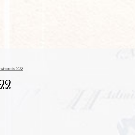
Rondreis Sulawesi &
Frankrijk
Laos
Mont
Molukken, 22 dagen
Malediven
 winterreis 2022
022