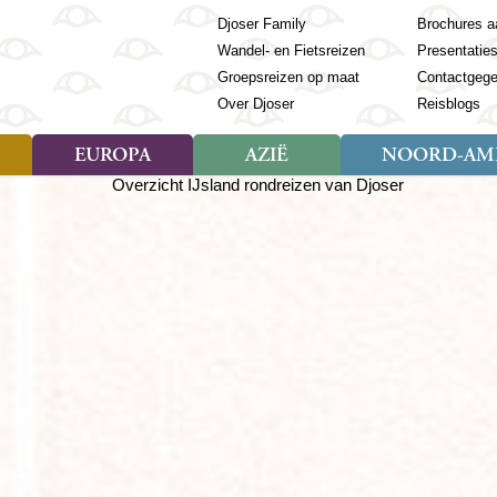
Djoser Family
Brochures a
Wandel- en Fietsreizen
Presentatie
Groepsreizen op maat
Contactgeg
Over Djoser
Reisblogs
EUROPA
AZIË
NOORD-AME
Soort reizen
Soort reizen
Landen
Soort reizen
Landen
ambique
Rondreis (28)
(Frans) Guyana
Rondreis (57)
Albanië
Rondreis (7)
Banglade
Geor
ibië
Familiereis (11)
Galapagos
Familiereis (22)
Andorra
Familiereis (2)
Bhutan
Grie
anda
Fietsreis (8)
Guatemala
Fietsreis (3)
Armenië
Natuur (5)
Cambodja
IJsl
Tomé en Principe
Wandelreis (23)
Honduras
Cultuur (28)
Azerbeidzjan
China
Ierl
ziland
Cultuur (12)
Mexico
Natuur (16)
Azoren
Filipijnen
Italië
zania
Natuur (3)
Nicaragua
Balkan
India
Kaap
o
Paaseiland
Baltische Staten
Indochina
Kos
bia
Paraguay
Bosnië en Herzegovina
Indonesië
Kroa
ibar
Peru
Bulgarije
Japan
Lapl
Nieuwe reizen
babwe
Suriname
Engeland
Jordanië
Letl
r
-Afrika
Rondreis China & Tibet, 42
Estland
Kazachst
Lito
dagen
Finland
Kirgizië
Made